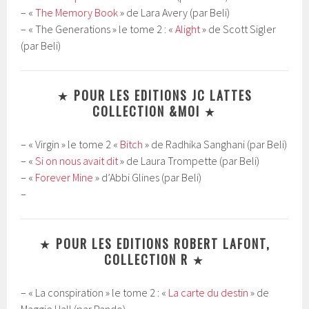
– «
The Memory Book
» de Lara Avery (par Beli)
– « The Generations » le tome 2 : «
Alight
» de Scott Sigler
(par Beli)
★
POUR LES EDITIONS JC LATTES
COLLECTION &MOI
★
– « Virgin » le tome 2 «
Bitch
» de Radhika Sanghani (par Beli)
– «
Si on nous avait dit
» de Laura Trompette (par Beli)
– «
Forever Mine
» d’Abbi Glines (par Beli)
–
★
POUR LES EDITIONS ROBERT LAFONT,
COLLECTION R
★
– « La conspiration » le tome 2 : «
La carte du destin
» de