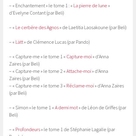
– « Enchantement » le tome 1 : «
La pierre de lune
»
d’Evelyne Contant (par Beli)
– «
Le cerbère des Agnos
» de Laetitia Laosakoune (par Beli)
– «
Lätt
» de Clémence Lucas (par Pando)
– « Capture-me » le tome 1 «
Capture-moi
» d’Anna
Zaires (par Beli)
– « Capture-me » le tome 2 «
Attache-moi
» d’Anna
Zaires (par Beli)
– « Capture-me » le tome 3 «
Réclame-moi
» d’Anna Zaires
(par Beli)
– « Simon » le tome 1 «
A demi mot
» de Léon de Griffes (par
Beli)
– «
Profondeurs
» le tome 1 de Stéphanie Lagalle (par