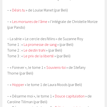
– «
Désirs tu
» de Louise Manet (par Beli)
– «
Les morsures de l’âme
» l’intégrale de Christelle Morize
(par Pando)
– La série « Le cercle des félins » de Suzanne Roy
Tome 1 : «
La promesse de sang
» (par Beli)
Tome 2 : «
Le destin trahi
» (par Beli)
Tome 3 : «
Le prix de la liberté
» (par Beli)
– « Forever », le tome 1 «
Souviens-toi
» de Stefany
Thorne (par Beli)
– «
Hopper
» le tome 1 de Laura Moods (par Beli)
– « Désarme moi », le tome 1 «
Douce capitulation
» de
Caroline Tillman (par Beli)