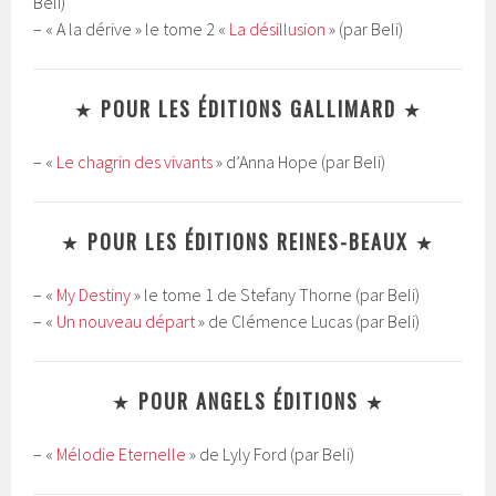
Beli)
– « A la dérive » le tome 2 «
La désillusion
» (par Beli)
★
POUR LES ÉDITIONS GALLIMARD
★
– «
Le chagrin des vivants
» d’Anna Hope (par Beli)
★
POUR LES ÉDITIONS REINES-BEAUX
★
– «
My Destiny
» le tome 1 de Stefany Thorne (par Beli)
– «
Un nouveau départ
» de Clémence Lucas (par Beli)
★
POUR ANGELS ÉDITIONS
★
– «
Mélodie Eternelle
» de Lyly Ford (par Beli)