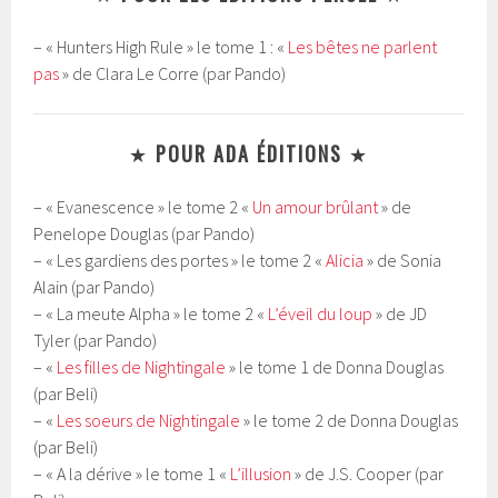
– « Hunters High Rule » le tome 1 : «
Les bêtes ne parlent
pas
» de Clara Le Corre (par Pando)
★
POUR ADA ÉDITIONS
★
– « Evanescence » le tome 2 «
Un amour brûlant
» de
Penelope Douglas (par Pando)
– « Les gardiens des portes » le tome 2 «
Alicia
» de Sonia
Alain (par Pando)
– « La meute Alpha » le tome 2 «
L’éveil du loup
» de JD
Tyler (par Pando)
– «
Les filles de Nightingale
» le tome 1 de Donna Douglas
(par Beli)
– «
Les soeurs de Nightingale
» le tome 2 de Donna Douglas
(par Beli)
– « A la dérive » le tome 1 «
L’illusion
» de J.S. Cooper (par