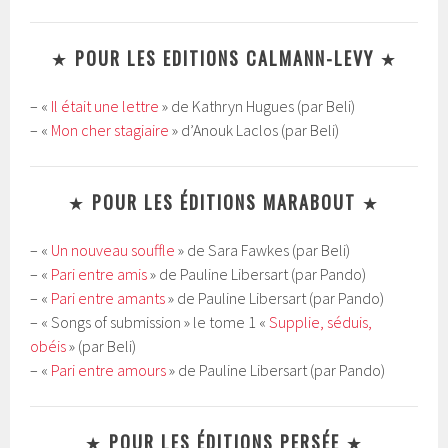
★
POUR LES EDITIONS CALMANN-LEVY
★
– «
Il était une lettre
» de Kathryn Hugues (par Beli)
– «
Mon cher stagiaire
» d’Anouk Laclos (par Beli)
★
POUR LES ÉDITIONS MARABOUT
★
– «
Un nouveau souffle
» de Sara Fawkes (par Beli)
– «
Pari entre amis
» de Pauline Libersart (par Pando)
– «
Pari entre amants
» de Pauline Libersart (par Pando)
– « Songs of submission » le tome 1 «
Supplie, séduis,
obéis
» (par Beli)
– «
Pari entre amours
» de Pauline Libersart (par Pando)
★
POUR LES ÉDITIONS PERSÉE
★