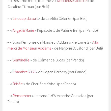
– « Désarme moi », le tome 2 «
Délicieuse victoire
» de
Caroline Tillman (par Beli)
– «
Le coup du sort
» de Laëtitia Célerien (par Beli)
– «
Angel & Marie
» l’épisode 1 de Valérie Bel (par Pando)
– « Sous l’emprise de Monsieur Addams » le tome 2 «
A la
merci de Monsieur Addams
» de Marjorie D. Lafond (par Beli)
– «
Sentinelle
» de Clémence Lucas (par Pando)
– «
Chambre 212
» de Logan Barbery (par Pando)
– «
Brisée
» de Charlène Kobel (par Pando)
– «
Remember
» le tome 1 d’Alexandra Gonzalez (par
Pando)