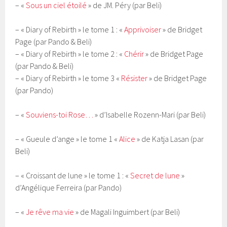
– «
Sous un ciel étoilé
» de JM. Péry (par Beli)
– « Diary of Rebirth » le tome 1 : «
Apprivoiser
» de Bridget
Page (par Pando & Beli)
– « Diary of Rebirth » le tome 2 : «
Chérir
» de Bridget Page
(par Pando & Beli)
– « Diary of Rebirth » le tome 3 «
Résister
» de Bridget Page
(par Pando)
– «
Souviens-toi Rose…
» d’Isabelle Rozenn-Mari (par Beli)
– « Gueule d’ange » le tome 1 «
Alice
» de Katja Lasan (par
Beli)
– « Croissant de lune » le tome 1 : «
Secret de lune
»
d’Angélique Ferreira (par Pando)
– «
Je rêve ma vie
» de Magali Inguimbert (par Beli)