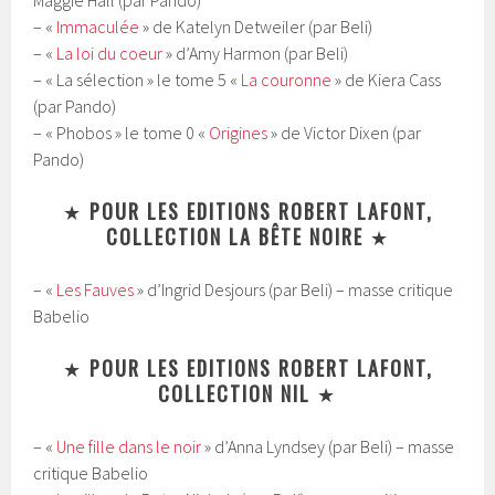
Maggie Hall (par Pando)
– «
Immaculée
» de Katelyn Detweiler (par Beli)
– «
La loi du coeur
» d’Amy Harmon (par Beli)
– « La sélection » le tome 5 «
La couronne
» de Kiera Cass
(par Pando)
– « Phobos » le tome 0 «
Origines
» de Victor Dixen (par
Pando)
★
POUR LES EDITIONS ROBERT LAFONT,
COLLECTION LA BÊTE NOIRE
★
– «
Les Fauves
» d’Ingrid Desjours (par Beli) – masse critique
Babelio
★
POUR LES EDITIONS ROBERT LAFONT,
COLLECTION NIL
★
– «
Une fille dans le noir
» d’Anna Lyndsey (par Beli) – masse
critique Babelio