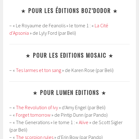
★
POUR LES
É
DITIONS BOZ’DODOR
★
– « Le Royaume de Feanolis » le tome 1 : «
La Cité
d’Apsonia
» de Lyly Ford (par Beli)
★
POUR LES EDITIONS MOSAIC
★
– «
Tes larmes et ton sang
» de Karen Rose (par Beli)
★
POUR LUMEN EDITIONS
★
– «
The Revolution of Ivy
» d’Amy Engel (par Beli)
– «
Forget tomorrow
» de Pintip Dunn (par Pando)
– « The Generations » le tome 1 : «
Alive
» de Scott Sigler
(par Beli)
– «
The scorpion rules
» d’Erin Bow (par Pando)