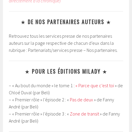
directement à la chronique)
★
DE NOS PARTENAIRES AUTEURS
★
Retrouvez tous les services presse de nos partenaires
auteurs sur la page respective de chacun d’eux dans la
rubrique : Partenariats/services presse – Nos partenaires.
★
POUR LES
É
DITIONS MILADY
★
– « Au bout du monde » le tome 1 :
« Parce que c’est toi
» de
Chloé Duval (par Beli)
– « Premier rôle » l’épisode 2 : «
Pas de deux
» de Fanny
André (par Beli)
– « Premier rôle » l’épisode 3 : «
Zone de transit
» de Fanny
André (par Beli)