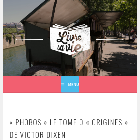
Aller
au
contenu
principal
LIVRE SA VIE
MENU
« PHOBOS » LE TOME 0 « ORIGINES »
DE VICTOR DIXEN