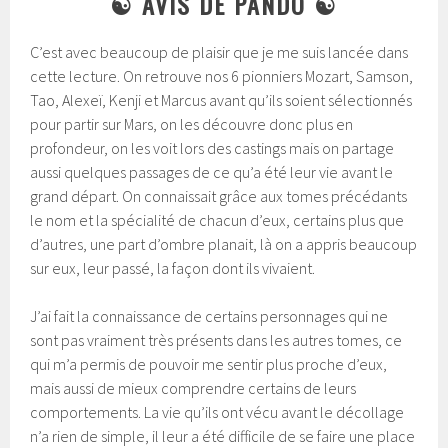
☯ AVIS DE PANDO ☯
C’est avec beaucoup de plaisir que je me suis lancée dans
cette lecture.
On retrouve nos 6 pionniers Mozart, Samson,
Tao, Alexeï, Kenji et Marcus avant qu’ils soient sélectionnés
pour partir sur Mars, on les découvre donc plus en
profondeur, on les voit lors des castings mais on partage
aussi quelques passages de ce qu’a été leur vie avant le
grand départ.
On connaissait grâce aux tomes précédants
le nom et la spécialité de chacun d’eux, certains plus que
d’autres, une part d’ombre planait, là on a appris beaucoup
sur eux, leur passé, la façon dont ils vivaient.
J’ai fait la connaissance de certains personnages qui ne
sont pas vraiment très présents dans les autres tomes, ce
qui m’a permis de pouvoir me sentir plus proche d’eux,
mais aussi de mieux comprendre certains de leurs
comportements. La vie qu’ils ont vécu avant le décollage
n’a rien de simple, il leur a été difficile de se faire une place