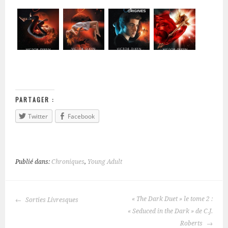
PARTAGER :
Twitter
Facebook
Publié dans:
Chroniques
,
Young Adult
« The Dark Duet » le tome 2 :
Sorties Livresques
NAVIGATION
« Seduced in the Dark » de C.J.
DES
Roberts