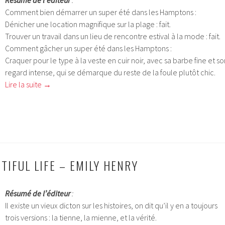
Résumé de l’éditeur
:
Comment bien démarrer un super été dans les Hamptons :
Dénicher une location magnifique sur la plage : fait.
Trouver un travail dans un lieu de rencontre estival à la mode : fait.
Comment gâcher un super été dans les Hamptons :
Craquer pour le type à la veste en cuir noir, avec sa barbe fine et so
regard intense, qui se démarque du reste de la foule plutôt chic.
Lire la suite
→
TIFUL LIFE – EMILY HENRY
Résumé de l’éditeur
:
Il existe un vieux dicton sur les histoires, on dit qu’il y en a toujours
trois versions : la tienne, la mienne, et la vérité.