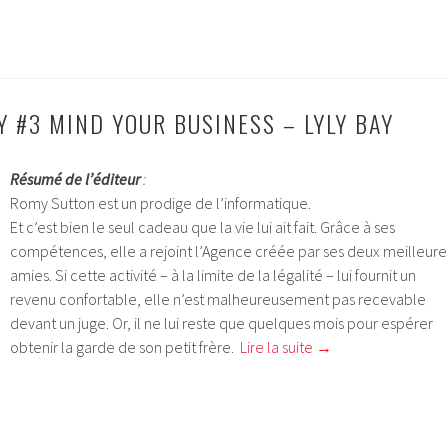
 #3 MIND YOUR BUSINESS – LYLY BAY
Résumé de l’éditeur
:
Romy Sutton est un prodige de l’informatique.
Et c’est bien le seul cadeau que la vie lui ait fait. Grâce à ses
compétences, elle a rejoint l’Agence créée par ses deux meilleure
amies. Si cette activité – à la limite de la légalité – lui fournit un
revenu confortable, elle n’est malheureusement pas recevable
devant un juge. Or, il ne lui reste que quelques mois pour espérer
obtenir la garde de son petit frère.
Lire la suite
→