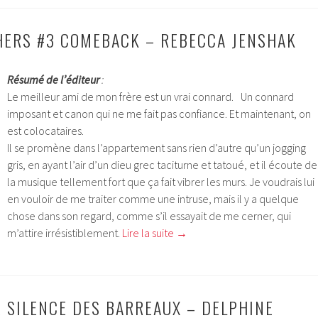
ERS #3 COMEBACK – REBECCA JENSHAK
Résumé de l’éditeur
:
Le meilleur ami de mon frère est un vrai connard. Un connard
imposant et canon qui ne me fait pas confiance. Et maintenant, on
est colocataires.
Il se promène dans l’appartement sans rien d’autre qu’un jogging
gris, en ayant l’air d’un dieu grec taciturne et tatoué, et il écoute de
la musique tellement fort que ça fait vibrer les murs. Je voudrais lui
en vouloir de me traiter comme une intruse, mais il y a quelque
chose dans son regard, comme s’il essayait de me cerner, qui
m’attire irrésistiblement.
Lire la suite
→
E SILENCE DES BARREAUX – DELPHINE