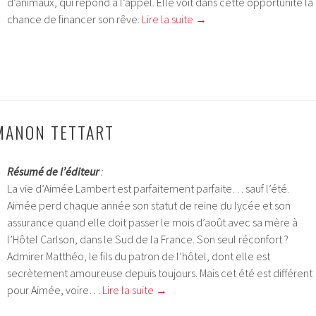
d’animaux, qui répond à l’appel. Elle voit dans cette opportunité la
chance de financer son rêve.
Lire la suite
→
 MANON TETTART
Résumé de l’éditeur
:
La vie d’Aimée Lambert est parfaitement parfaite… sauf l’été.
Aimée perd chaque année son statut de reine du lycée et son
assurance quand elle doit passer le mois d’août avec sa mère à
l’Hôtel Carlson, dans le Sud de la France. Son seul réconfort ?
Admirer Matthéo, le fils du patron de l’hôtel, dont elle est
secrètement amoureuse depuis toujours. Mais cet été est différent
pour Aimée, voire…
Lire la suite
→