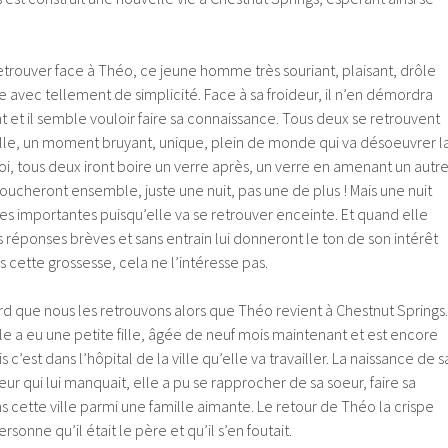
 retrouver face à Théo, ce jeune homme très souriant, plaisant, drôle
vie avec tellement de simplicité. Face à sa froideur, il n’en démordra
t et il semble vouloir faire sa connaissance. Tous deux se retrouvent
lle, un moment bruyant, unique, plein de monde qui va désoeuvrer l
, tous deux iront boire un verre après, un verre en amenant un autre
t coucheront ensemble, juste une nuit, pas une de plus ! Mais une nuit
s importantes puisqu’elle va se retrouver enceinte. Et quand elle
es réponses brèves et sans entrain lui donneront le ton de son intérêt
s cette grossesse, cela ne l’intéresse pas.
tard que nous les retrouvons alors que Théo revient à Chestnut Springs.
elle a eu une petite fille, âgée de neuf mois maintenant et est encore
c’est dans l’hôpital de la ville qu’elle va travailler. La naissance de s
heur qui lui manquait, elle a pu se rapprocher de sa soeur, faire sa
 cette ville parmi une famille aimante. Le retour de Théo la crispe
rsonne qu’il était le père et qu’il s’en foutait.