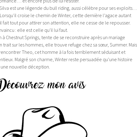
re confiance… et encore plus de lui résister.
ilva est une légende du bull riding, aussi célèbre pour ses exploits
orsqu’il croise le chemin de Winter, cette dernière l’agace autant
l fait tout pour attirer son attention, elle ne cesse de le repousser.
incu : elle est celle qu’il lui faut.
 à Chestnut Springs, tente de se reconstruire après un mariage
un trait sur les hommes, elle trouve refuge chez sa sœur, Summer. Mais
 rencontrer Theo, cet homme à la fois terriblement séduisant et
tieux. Malgré son charme, Winter reste persuadée qu’une histoire
à une nouvelle déception.