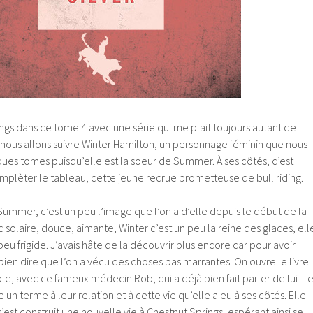
ngs dans ce tome 4 avec une série qui me plait toujours autant de
 nous allons suivre Winter Hamilton, un personnage féminin que nous
ues tomes puisqu’elle est la soeur de Summer. À ses côtés, c’est
mplèter le tableau, cette jeune recrue prometteuse de bull riding.
Summer, c’est un peu l’image que l’on a d’elle depuis le début de la
 solaire, douce, aimante, Winter c’est un peu la reine des glaces, ell
 peu frigide. J’avais hâte de la découvrir plus encore car pour avoir
 bien dire que l’on a vécu des choses pas marrantes. On ouvre le livre
e, avec ce fameux médecin Rob, qui a déjà bien fait parler de lui – e
e un terme à leur relation et à cette vie qu’elle a eu à ses côtés. Elle
s’est construit une nouvelle vie à Chestnut Springs, espérant ainsi se