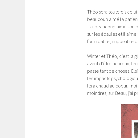
Théo sera toutefois celui q
beaucoup aimé la patience
J’ai beaucoup aimé son per
sur les épaules et il aime 
formidable, impossible de
Winter et Théo, c’est la gl
avant d’être heureux, leur 
passe tant de choses. Els
les impacts psychologique
fera chaud au coeur, moi c’
moindres, sur Beau, j’ai p