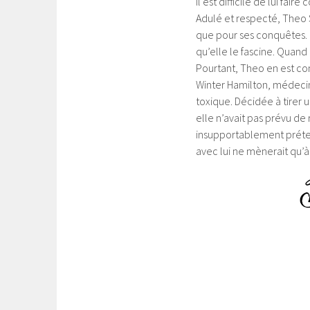
Il est difficile de lui fai
Adulé et respecté, Theo S
que pour ses conquêtes. L
qu’elle le fascine. Quand i
Pourtant, Theo en est conva
Winter Hamilton, médecin
toxique. Décidée à tirer 
elle n’avait pas prévu de
insupportablement préten
avec lui ne mènerait qu’