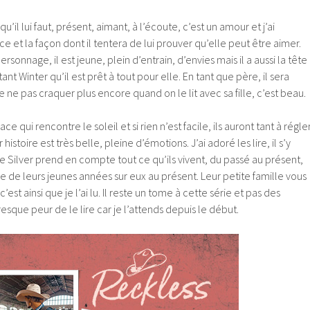
u’il lui faut, présent, aimant, à l’écoute, c’est un amour et j’ai
 et la façon dont il tentera de lui prouver qu’elle peut être aimer.
sonnage, il est jeune, plein d’entrain, d’envies mais il a aussi la tête
tant Winter qu’il est prêt à tout pour elle. En tant que père, il sera
 ne pas craquer plus encore quand on le lit avec sa fille, c’est beau.
ace qui rencontre le soleil et si rien n’est facile, ils auront tant à régle
histoire est très belle, pleine d’émotions. J’ai adoré les lire, il s’y
ie Silver prend en compte tout ce qu’ils vivent, du passé au présent,
 de leurs jeunes années sur eux au présent. Leur petite famille vous
est ainsi que je l’ai lu. Il reste un tome à cette série et pas des
resque peur de le lire car je l’attends depuis le début.