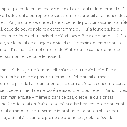
mpte que cette enfant est la sienne et c’est tout naturellement qu’il
vie. Ils devront alors régler ce soucis qui s’est produit à l’annonce de s
ire, il s’agira d’une seconde chance, celle de pouvoir assumer son rôl
i, celle de pouvoir plaire à cette femme qu’il lui a tout de suite plu.
charme dès le début mais elle n’était pas prête à ce moment-là. Ell
rce, sur le point de changer de vie et avait besoin de temps pour se
mpris l’instabilité émotionnelle de Winter qui se cache derrière ses
e pas montrer ce qu’elle ressent.
sonnalité de la jeune femme, elle n’a pas eu une vie facile. Elle a
quilibré où elle n’a pas reçu l’amour qu’elle aurait du avoir. La
nné le glas de l’amour paternel, ce dernier s’étant concentré sur sa
ssent ce sentiment de ne pas être assez bien pour retenir l’amour des
son mari ensuite – même si dans ce cas, c’est elle qui a pris la
rme à cette relation. Mais elle se dévalorise beaucoup, ce pourquoi
relation amoureuse lui semble improbable – alors en plus avec un
 attirant à la carrière pleine de promesses, cela relève de