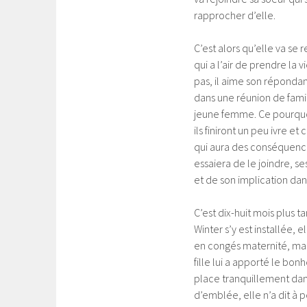
rapprocher d’elle.
C’est alors qu’elle va se
qui a l’air de prendre la 
pas, il aime son répondan
dans une réunion de fami
jeune femme. Ce pourquoi
ils finiront un peu ivre e
qui aura des conséquence
essaiera de le joindre, s
et de son implication dan
C’est dix-huit mois plus 
Winter s’y est installée, 
en congés maternité, mais 
fille lui a apporté le bon
place tranquillement dans
d’emblée, elle n’a dit à pe