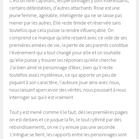
C’est un livre captivant, les personnages y sont intéressants,
certains détestables, d’autres attachants. Rose est une
jeune femme, agréable, intelligente qui ne se laisse pas
mener par les autres. Elle reste timide et réservée sans
toutefois que cela puisse la rendre influençable. On
comprend ce manque qu’elle ressent avec ce vide de ses
premières années de vie, la perte de ses parents constitue
l’événement qui a tout changé pour elle et on souhaite
qu’elle puisse y trouver les réponses qu’elle cherche.
J’ai bien aimé le personnage d’Alex, bien qu’il reste
toutefois assez mystérieux, ce qui apporte un peu de
piquant à son caractère, l’auteure joue ainsi avec nous,
nous laissant apercevoir des vérités, nous poussant à nous
interroger sur qui il est vraiment.
Tout y est mené comme il le faut, dès les premières pages
on est dedans et ce jusque la fin, le tout rythmé par des
rebondissements, on ne s’y ennuie pas une seconde.
L’intrigue se tient, les rapports entre les personnages sont