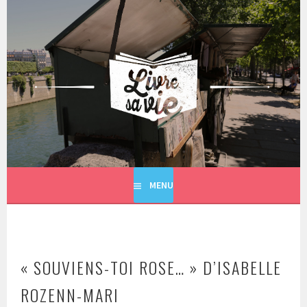
Aller
au
contenu
principal
LIVRE SA VIE
MENU
« SOUVIENS-TOI ROSE… » D’ISABELLE
ROZENN-MARI