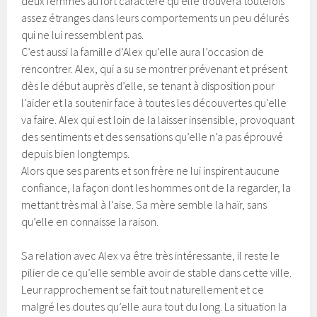
deux femmes au fort caractère qu’elle trouvera toutefois
assez étranges dans leurs comportements un peu délurés
qui ne lui ressemblent pas.
C’est aussi la famille d’Alex qu’elle aura l’occasion de
rencontrer. Alex, qui a su se montrer prévenant et présent
dès le début auprès d’elle, se tenant à disposition pour
l’aider et la soutenir face à toutes les découvertes qu’elle
va faire. Alex qui est loin de la laisser insensible, provoquant
des sentiments et des sensations qu’elle n’a pas éprouvé
depuis bien longtemps.
Alors que ses parents et son frère ne lui inspirent aucune
confiance, la façon dont les hommes ont de la regarder, la
mettant très mal à l’aise. Sa mère semble la haïr, sans
qu’elle en connaisse la raison.
Sa relation avec Alex va être très intéressante, il reste le
pilier de ce qu’elle semble avoir de stable dans cette ville.
Leur rapprochement se fait tout naturellement et ce
malgré les doutes qu’elle aura tout du long. La situation la