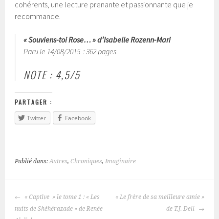
cohérents, une lecture prenante et passionnante que je
recommande.
« Souviens-toi Rose… » d’Isabelle Rozenn-Mari
Paru le 14/08/2015 : 362 pages
NOTE : 4,5/5
PARTAGER :
Twitter
Facebook
Publié dans:
Autres
,
Chroniques
,
Imaginaire
« Captive » le tome 1 : « Les
« Le frère de sa meilleure amie »
NAVIGATION
nuits de Shéhérazade » de Renée
de T.J. Dell