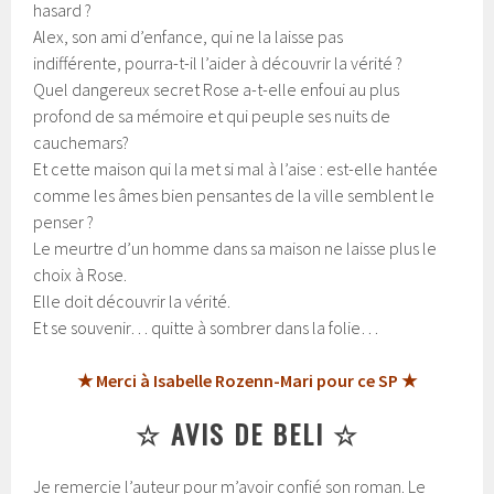
hasard ?
Alex, son ami d’enfance, qui ne la laisse pas
indifférente, pourra-t-il l’aider à découvrir la vérité ?
Quel dangereux secret Rose a-t-elle enfoui au plus
profond de sa mémoire et qui peuple ses nuits de
cauchemars?
Et cette maison qui la met si mal à l’aise : est-elle hantée
comme les âmes bien pensantes de la ville semblent le
penser ?
Le meurtre d’un homme dans sa maison ne laisse plus le
choix à Rose.
Elle doit découvrir la vérité.
Et se souvenir… quitte à sombrer dans la folie…
★ Merci à Isabelle Rozenn-Mari pour ce SP ★
☆ AVIS DE BELI ☆
Je remercie l’auteur pour m’avoir confié son roman. Le