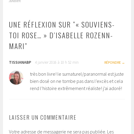
DES
Ahdieh
ARTICLES
UNE RÉFLEXION SUR “
« SOUVIENS-
TOI ROSE… » D’ISABELLE ROZENN-
MARI
”
TISSIANABP
4 janvier 2016 à 10 h 52 min
RÉPONDRE
très bon livre! le surnaturel/paranormal est juste
bien dosé on ne tombe pas dans l’excès et cela
rend l’histoire extrêmement réaliste! j’ai adoré!
LAISSER UN COMMENTAIRE
Votre adresse de messagerie ne sera pas publiée.
Les