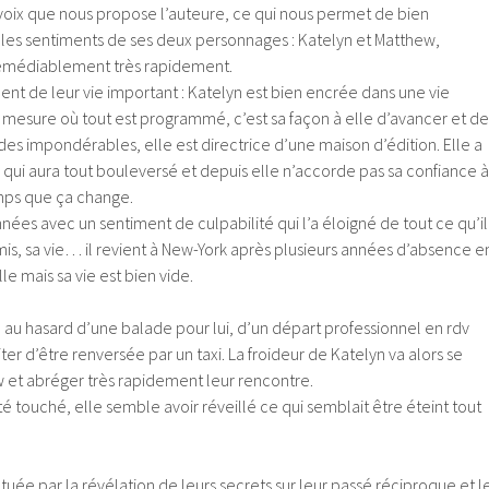
 voix que nous propose l’auteure, ce qui nous permet de bien
 les sentiments de ses deux personnages : Katelyn et Matthew,
rémédiablement très rapidement.
nt de leur vie important : Katelyn est bien encrée dans une vie
 mesure où tout est programmé, c’est sa façon à elle d’avancer et de
 des impondérables, elle est directrice d’une maison d’édition. Elle a
e qui aura tout bouleversé et depuis elle n’accorde pas sa confiance à
temps que ça change.
nées avec un sentiment de culpabilité qui l’a éloigné de tout ce qu’il
amis, sa vie… il revient à New-York après plusieurs années d’absence e
le mais sa vie est bien vide.
e au hasard d’une balade pour lui, d’un départ professionnel en rdv
éviter d’être renversée par un taxi. La froideur de Katelyn va alors se
 et abréger très rapidement leur rencontre.
é touché, elle semble avoir réveillé ce qui semblait être éteint tout
ctuée par la révélation de leurs secrets sur leur passé réciproque et l