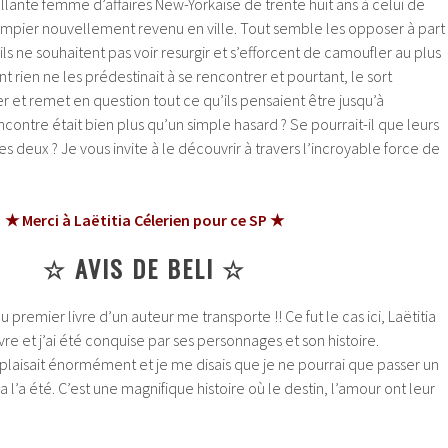
illante femme d’affaires New-Yorkaise de trente huit ans à celui de
mpier nouvellement revenu en ville. Tout semble les opposer à part
ls ne souhaitent pas voir resurgir et s’efforcent de camoufler au plus
 rien ne les prédestinait à se rencontrer et pourtant, le sort
r et remet en question tout ce qu’ils pensaient être jusqu’à
ncontre était bien plus qu’un simple hasard ? Se pourrait-il que leurs
 les deux ? Je vous invite à le découvrir à travers l’incroyable force de
★ Merci à Laëtitia Célerien pour ce SP ★
☆ AVIS DE BELI ☆
 premier livre d’un auteur me transporte !! Ce fut le cas ici, Laëtitia
vre et j’ai été conquise par ses personnages et son histoire.
laisait énormément et je me disais que je ne pourrai que passer un
 l’a été. C’est une magnifique histoire où le destin, l’amour ont leur