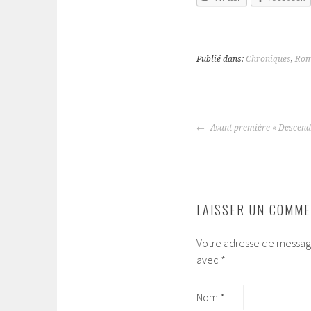
Publié dans:
Chroniques
,
Rom
Avant première « Descend
NAVIGATION
DES
ARTICLES
LAISSER UN COMME
Votre adresse de message
avec
*
Nom
*