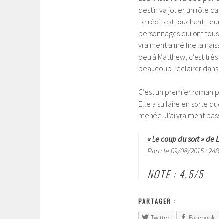
destin va jouer un rôle ca
Le récit est touchant, leu
personnages qui ont tous 
vraiment aimé lire la nai
peu à Matthew, c’est très a
beaucoup l’éclairer dans 
C’est un premier roman pour
Elle a su faire en sorte q
menée. J’ai vraiment pas
« Le coup du sort » de 
Paru le 09/08/2015 : 24
NOTE : 4,5/5
PARTAGER :
Twitter
Facebook