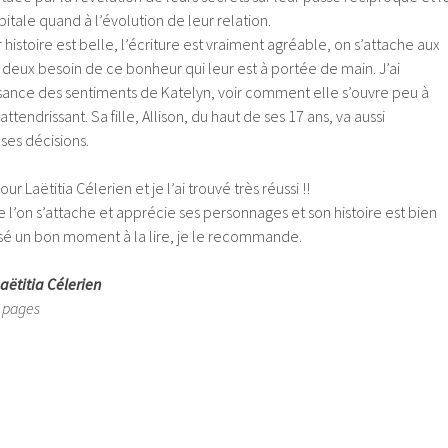
pitale quand à l’évolution de leur relation.
r histoire est belle, l’écriture est vraiment agréable, on s’attache aux
deux besoin de ce bonheur qui leur est à portée de main. J’ai
ssance des sentiments de Katelyn, voir comment elle s’ouvre peu à
ttendrissant. Sa fille, Allison, du haut de ses 17 ans, va aussi
ses décisions.
 Laëtitia Célerien et je l’ai trouvé très réussi !!
ue l’on s’attache et apprécie ses personnages et son histoire est bien
sé un bon moment à la lire, je le recommande.
Laëtitia Célerien
8 pages