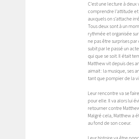
C’est une lecture à deux
comprendre l’attitude et
auxquels on s’attache ir
Tous deux sont à un mome
rythmée et organisée sur
ne pas être surprises par
subit par le passé un act
qui que se soit. Il était 
Matthew vit depuis des an
aimait : la musique, ses 
tant que pompier de la vil
Leur rencontre va se fair
pour elle. Il va alors lui 
retourner contre Matthew
Malgré cela, Matthew a ét
au fond de son coeur.
Leur histoire va être pon