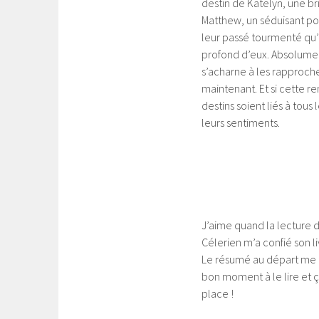
destin de Katelyn, une br
Matthew, un séduisant po
leur passé tourmenté qu’i
profond d’eux.
Absolument
s’acharne à les rapproche
maintenant. Et si cette re
destins soient liés à tous
leurs sentiments.
J’aime quand la lecture du
Célerien m’a confié son li
Le résumé au départ me p
bon moment à le lire et ça
place !