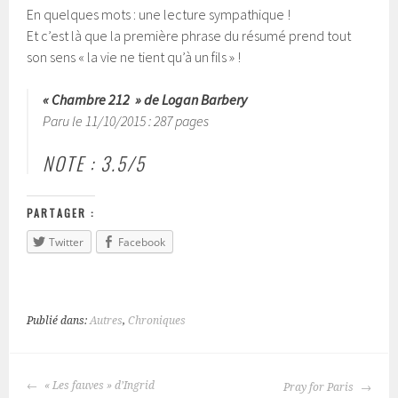
En quelques mots : une lecture sympathique !
Et c’est là que la première phrase du résumé prend tout
son sens « la vie ne tient qu’à un fils » !
« Chambre 212 » de Logan Barbery
Paru le 11/10/2015 : 287 pages
NOTE : 3.5/5
PARTAGER :
Twitter
Facebook
Publié dans:
Autres
,
Chroniques
« Les fauves » d’Ingrid
Pray for Paris