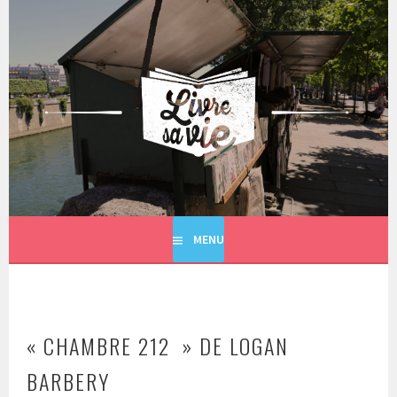
Aller
au
contenu
principal
LIVRE SA VIE
MENU
« CHAMBRE 212 » DE LOGAN
BARBERY