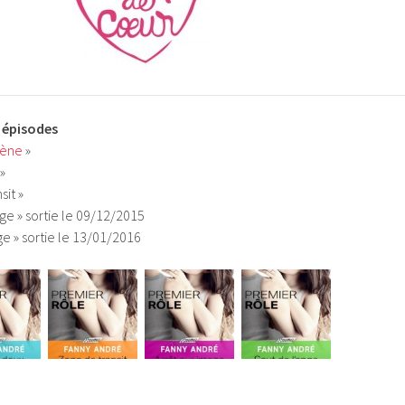
5 épisodes
cène
»
»
sit »
age » sortie le 09/12/2015
ge » sortie le 13/01/2016