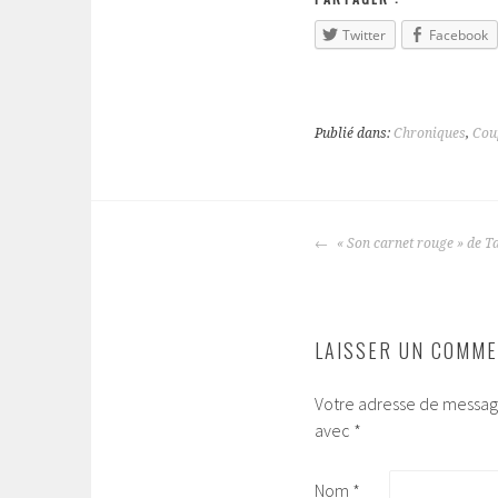
Twitter
Facebook
Publié dans:
Chroniques
,
Cou
« Son carnet rouge » de T
NAVIGATION
DES
ARTICLES
LAISSER UN COMME
Votre adresse de message
avec
*
Nom
*