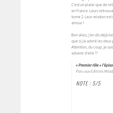
C’est un plaisir que de r
en France. Leurs retrouv
tome 2. Leur relation est 
amour !
Bon allez, j’en dis déjà 
que si j’ai adoré les deux
Attention, du coup, je suis
advenir d’elle ??
« Premier rôle » l’épis
Paru aux Editions Mila
NOTE : 5/5