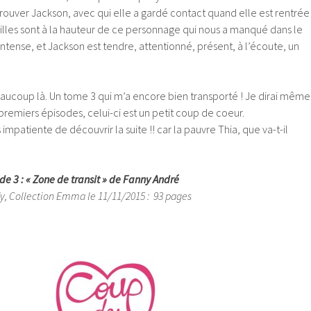
etrouver Jackson, avec qui elle a gardé contact quand elle est rentrée
ailles sont à la hauteur de ce personnage qui nous a manqué dans le
intense, et Jackson est tendre, attentionné, présent, à l’écoute, un
beaucoup là. Un tome 3 qui m’a encore bien transporté ! Je dirai même
 premiers épisodes, celui-ci est un petit coup de coeur.
 impatiente de découvrir la suite !! car la pauvre Thia, que va-t-il
ode 3 : « Zone de transit » de Fanny André
dy, Collection Emma le 11/11/2015 : 93 pages