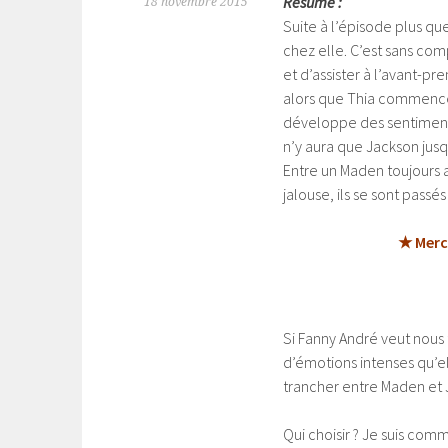
Résumé :
18 novembre 2015
Suite à l’épisode plus q
chez elle. C’est sans com
et d’assister à l’avant-p
alors que Thia commence
développe des sentiments
n’y aura que Jackson jusq
Entre un Maden toujours a
jalouse, ils se sont passés
★ Merc
Si Fanny André veut nous t
d’émotions intenses qu’e
trancher entre Maden et J
Qui choisir ? Je suis comm