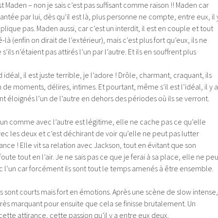
 Maden – non je sais c’est pas suffisant comme raison !! Maden car
ntée par lui, dès qu’il est là, plus personne ne compte, entre eux, il 
plique pas. Maden aussi, car c’est un interdit, il est en couple et tout
à (enfin on dirait de l’extérieur), mais c’est plus fort qu’eux, ils ne
ls n’étaient pas attirés l’un par l’autre. Et ils en souffrent plus
 idéal, il est juste terrible, je l’adore ! Drôle, charmant, craquant, ils
de moments, délires, intimes. Et pourtant, même s’il est l’idéal, il y a
t éloignés l’un de l’autre en dehors des périodes où ils se verront.
l’un comme avec l’autre est légitime, elle ne cache pas ce qu’elle
ec les deux et c’est déchirant de voir qu’elle ne peut pas lutter
nce ! Elle vit sa relation avec Jackson, tout en évitant que son
ute tout en l’air. Je ne sais pas ce que je ferai à sa place, elle ne peu
c l’un car forcément ils sont tout le temps amenés à être ensemble.
sont courts mais fort en émotions. Après une scène de slow intense,
r très marquant pour ensuite que cela se finisse brutalement. Un
ette attirance, cette passion qu’il y a entre eux deux.