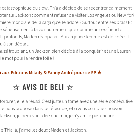
ue catastrophique du slow, Thia a décidé de se recentrer calmement
pter sur Jackson : comment refuser de visiter Los Angeles ou New Yor
remière mondiale de la saga qu’elle adore ? Surtout entre ses bras !
Et
 sérieusement à la voir autrement que comme un sex-friend et
 profonds, Maden réapparaît. Mais la jeune femme est décidée : il
u’à son départ.
ussi troublant, un Jackson bien décidé à la conquérir et une Lauren
 le mot pour la rendre folle !
i aux Editions Milady & Fanny André pour ce SP ★
☆ AVIS DE BELI ☆
orturer, elle a réussi. C’est juste un tome avec une série consécutive
lle nous propose dans cet épisode, et si vous comptiez pouvoir
ackson, je peux vous dire que moi, je n’y arrive pas encore.
e Thia là, j’aime les deux : Maden et Jackson.