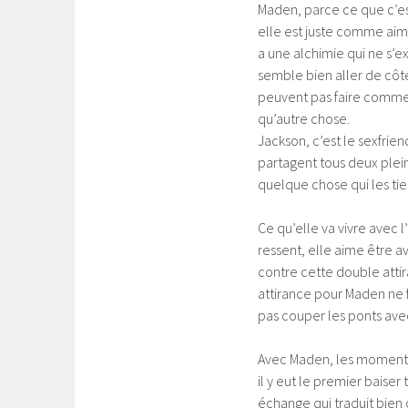
Maden, parce ce que c’est
elle est juste comme aima
a une alchimie qui ne s’ex
semble bien aller de côté-l
peuvent pas faire comme s’i
qu’autre chose.
Jackson, c’est le sexfriend
partagent tous deux plein 
quelque chose qui les tien
Ce qu’elle va vivre avec 
ressent, elle aime être av
contre cette double attira
attirance pour Maden ne fo
pas couper les ponts ave
Avec Maden, les moments 
il y eut le premier baise
échange qui traduit bien c