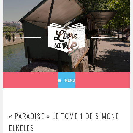
Aller
au
contenu
principal
LIVRE SA VIE
MENU
« PARADISE » LE TOME 1 DE SIMONE
ELKELES