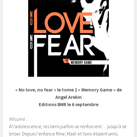
« No love, no fear » le tome 2 « Memory Game » de
Angel Arekin
Editions BMR le 6 septembre
Résumé :
À l’adolescence, les liens parfois se renforcent… jusqu’à se
briser. Depuis l’enfance Rine, Maël et Yano étaient amis.