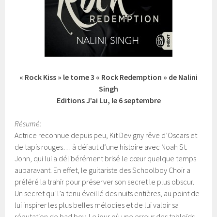
« Rock Kiss » le tome 3 « Rock Redemption » de Nalini
Singh
Editions J’ai Lu, le 6 septembre
Résumé:
Actrice reconnue depuis peu, Kit Devigny rêve d’Oscars et
de tapis rouges… à défaut d’une histoire avec Noah St.
John, qui lui a délibérément brisé le cœur quelque temps
auparavant. En effet, le guitariste des Schoolboy Choir a
préféré la trahir pour préserver son secret le plus obscur.
Un secret qui l’a tenu éveillé des nuits entières, au point de
lui inspirer les plus belles mélodies et de lui valoir sa
réputation de bad boy. Le jour où une erreur des tabloïds