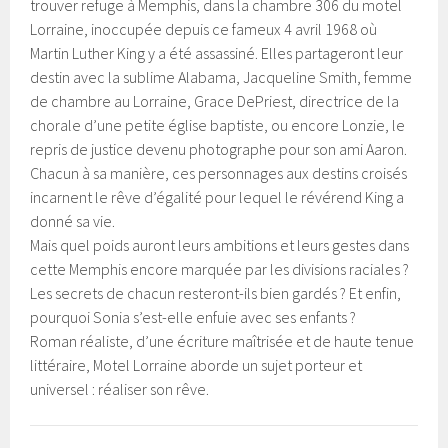
trouver refuge à Memphis, dans la chambre 306 du motel
Lorraine, inoccupée depuis ce fameux 4 avril 1968 où
Martin Luther King y a été assassiné. Elles partageront leur
destin avec la sublime Alabama, Jacqueline Smith, femme
de chambre au Lorraine, Grace DePriest, directrice de la
chorale d’une petite église baptiste, ou encore Lonzie, le
repris de justice devenu photographe pour son ami Aaron.
Chacun à sa manière, ces personnages aux destins croisés
incarnent le rêve d’égalité pour lequel le révérend King a
donné sa vie.
Mais quel poids auront leurs ambitions et leurs gestes dans
cette Memphis encore marquée par les divisions raciales ?
Les secrets de chacun resteront-ils bien gardés ? Et enfin,
pourquoi Sonia s’est-elle enfuie avec ses enfants ?
Roman réaliste, d’une écriture maîtrisée et de haute tenue
littéraire, Motel Lorraine aborde un sujet porteur et
universel : réaliser son rêve.