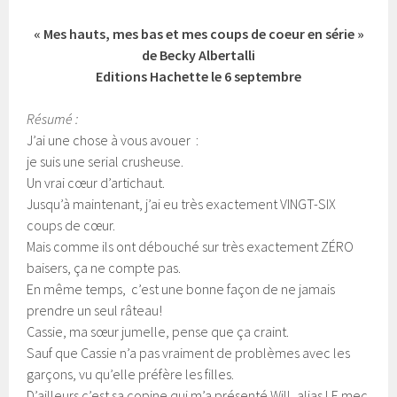
« Mes hauts, mes bas et mes coups de coeur en série »
de Becky Albertalli
Editions Hachette le 6 septembre
Résumé :
J’ai une chose à vous avouer :
je suis une serial crusheuse.
Un vrai cœur d’artichaut.
Jusqu’à maintenant, j’ai eu très exactement VINGT-SIX
coups de cœur.
Mais comme ils ont débouché sur très exactement ZÉRO
baisers, ça ne compte pas.
En même temps, c’est une bonne façon de ne jamais
prendre un seul râteau!
Cassie, ma sœur jumelle, pense que ça craint.
Sauf que Cassie n’a pas vraiment de problèmes avec les
garçons, vu qu’elle préfère les filles.
D’ailleurs c’est sa copine qui m’a présenté Will, alias LE mec