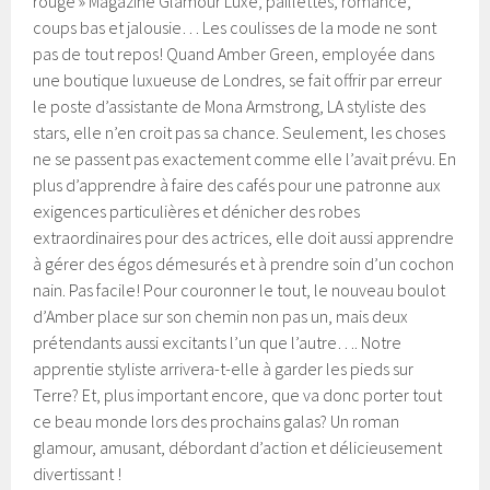
rouge » Magazine Glamour Luxe, paillettes, romance,
coups bas et jalousie… Les coulisses de la mode ne sont
pas de tout repos! Quand Amber Green, employée dans
une boutique luxueuse de Londres, se fait offrir par erreur
le poste d’assistante de Mona Armstrong, LA styliste des
stars, elle n’en croit pas sa chance. Seulement, les choses
ne se passent pas exactement comme elle l’avait prévu. En
plus d’apprendre à faire des cafés pour une patronne aux
exigences particulières et dénicher des robes
extraordinaires pour des actrices, elle doit aussi apprendre
à gérer des égos démesurés et à prendre soin d’un cochon
nain. Pas facile! Pour couronner le tout, le nouveau boulot
d’Amber place sur son chemin non pas un, mais deux
prétendants aussi excitants l’un que l’autre…. Notre
apprentie styliste arrivera-t-elle à garder les pieds sur
Terre? Et, plus important encore, que va donc porter tout
ce beau monde lors des prochains galas? Un roman
glamour, amusant, débordant d’action et délicieusement
divertissant !