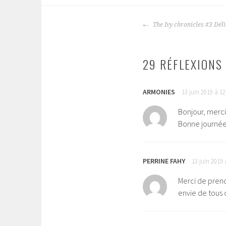
The Ivy chronicles #3 Dél
NAVIGATION
DES
ARTICLES
29 RÉFLEXIONS 
ARMONIES
13 juin 2019 à 1
Bonjour, merci
Bonne journé
PERRINE FAHY
13 juin 2019 
Merci de prend
envie de tous c