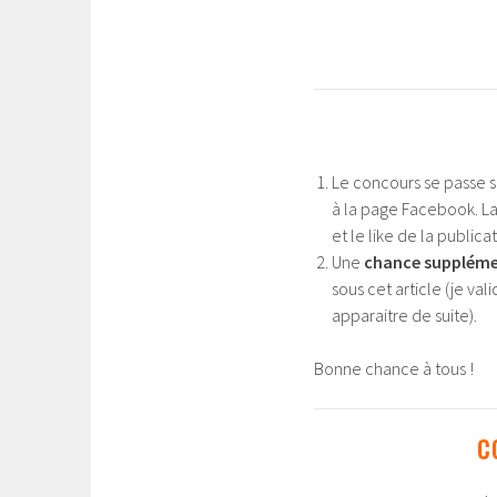
Le concours se passe s
à la page Facebook. La
et le like de la public
Une
chance suppléme
sous cet article (je va
apparaitre de suite).
Bonne chance à tous !
C