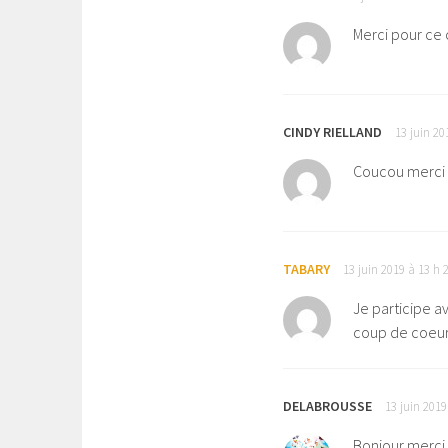
Merci pour ce 
CINDY RIELLAND
13 juin 20
Coucou merci 
TABARY
13 juin 2019 à 13 h 
Je participe ave
coup de coeur
DELABROUSSE
13 juin 2019
Bonjour merci 