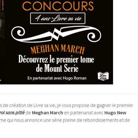
ans de création de Livre sa vie, je vous propose de gagner le premier
roi sans pitié
de
Meghan March
en partenariat avec
Hugo New
ome qui nous annonce une série pleine de rebondissements et de