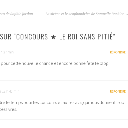
ices de Sophie Jordan
La sirène et le scaphandrier de Samuelle Barbier
SUR “
CONCOURS ★ LE ROI SANS PITIÉ
”
2 h 37 min
RÉPONDRE
 pour cette nouvelle chance et encore bonne fete le blog!
e
à 12 h 40 min
RÉPONDRE
re le temps pour les concours et autres avis,qui nous donnent trop
es livres.