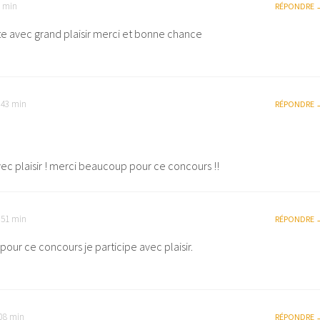
0 min
RÉPONDRE
e avec grand plaisir merci et bonne chance
h 43 min
RÉPONDRE
vec plaisir ! merci beaucoup pour ce concours !!
h 51 min
RÉPONDRE
pour ce concours je participe avec plaisir.
 08 min
RÉPONDRE