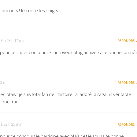
concours !Je croise les doigts
19 à 13 h 17 min
RÉPONDRE
pour ce super concours et un joyeux blog anniversaire bonne journé
22 min
RÉPONDRE
c plaisir je suis total fan de l’histoire j ai adoré la saga un véritable
 pour moi
 à 13 h 25 min
RÉPONDRE
pour ce concours je participe avec plaisir et je souhaite bonne