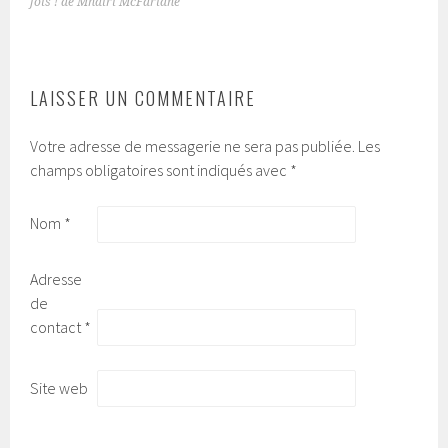
NAVIGATION
fois ! de Mhairi McFarlane
DES
ARTICLES
LAISSER UN COMMENTAIRE
Votre adresse de messagerie ne sera pas publiée.
Les
champs obligatoires sont indiqués avec
*
Nom
*
Adresse
de
contact
*
Site web