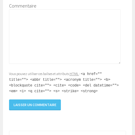
Commentaire
Vous pouvez utiliser ces balises et attributs
HTML
:
<a href=""
title=""> <abbr title=""> <acronym title=""> <b>
<blockquote cite=""> <cite> <code> <del datetime="">
<em> <i> <q cite=""> <s> <strike> <strong>
Rechercher :