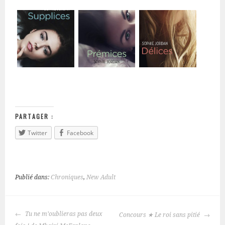
PARTAGER :
Twitter
Facebook
Publié dans:
Chroniques
,
New Adult
Tu ne m’oublieras pas deux
Concours ★ Le roi sans pitié