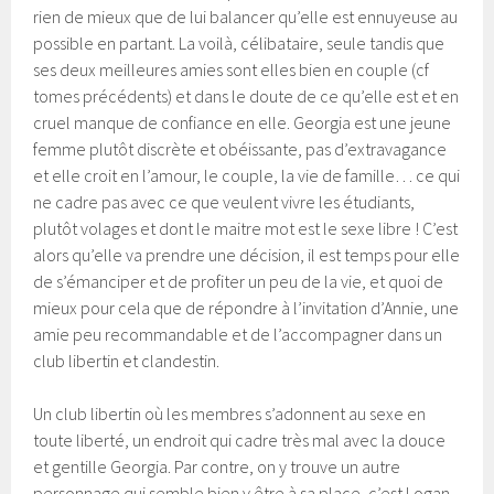
rien de mieux que de lui balancer qu’elle est ennuyeuse au
possible en partant. La voilà, célibataire, seule tandis que
ses deux meilleures amies sont elles bien en couple (cf
tomes précédents) et dans le doute de ce qu’elle est et en
cruel manque de confiance en elle. Georgia est une jeune
femme plutôt discrète et obéissante, pas d’extravagance
et elle croit en l’amour, le couple, la vie de famille… ce qui
ne cadre pas avec ce que veulent vivre les étudiants,
plutôt volages et dont le maitre mot est le sexe libre ! C’est
alors qu’elle va prendre une décision, il est temps pour elle
de s’émanciper et de profiter un peu de la vie, et quoi de
mieux pour cela que de répondre à l’invitation d’Annie, une
amie peu recommandable et de l’accompagner dans un
club libertin et clandestin.
Un club libertin où les membres s’adonnent au sexe en
toute liberté, un endroit qui cadre très mal avec la douce
et gentille Georgia. Par contre, on y trouve un autre
personnage qui semble bien y être à sa place, c’est Logan.