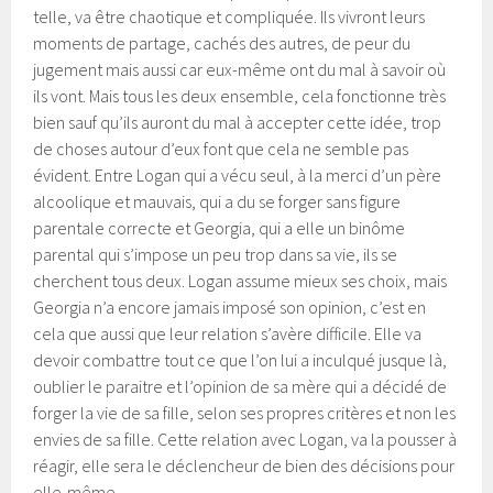
telle, va être chaotique et compliquée. Ils vivront leurs
moments de partage, cachés des autres, de peur du
jugement mais aussi car eux-même ont du mal à savoir où
ils vont. Mais tous les deux ensemble, cela fonctionne très
bien sauf qu’ils auront du mal à accepter cette idée, trop
de choses autour d’eux font que cela ne semble pas
évident. Entre Logan qui a vécu seul, à la merci d’un père
alcoolique et mauvais, qui a du se forger sans figure
parentale correcte et Georgia, qui a elle un binôme
parental qui s’impose un peu trop dans sa vie, ils se
cherchent tous deux. Logan assume mieux ses choix, mais
Georgia n’a encore jamais imposé son opinion, c’est en
cela que aussi que leur relation s’avère difficile. Elle va
devoir combattre tout ce que l’on lui a inculqué jusque là,
oublier le paraitre et l’opinion de sa mère qui a décidé de
forger la vie de sa fille, selon ses propres critères et non les
envies de sa fille. Cette relation avec Logan, va la pousser à
réagir, elle sera le déclencheur de bien des décisions pour
elle-même.