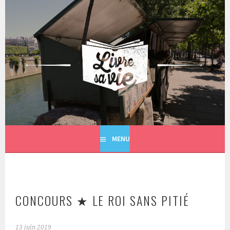
Aller
au
contenu
principal
LIVRE SA VIE
MENU
CONCOURS ★ LE ROI SANS PITIÉ
13 juin 2019