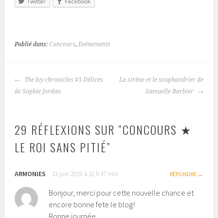
Twitter
Facebook
Publié dans:
Concours
,
Evénements
The Ivy chronicles #3 Délices
La sirène et le scaphandrier de
NAVIGATION
de Sophie Jordan
Samuelle Barbier
DES
ARTICLES
29 RÉFLEXIONS SUR “
CONCOURS ★
LE ROI SANS PITIÉ
”
ARMONIES
13 juin 2019 à 12 h 37 min
RÉPONDRE
Bonjour, merci pour cette nouvelle chance et
encore bonne fete le blog!
Bonne journée