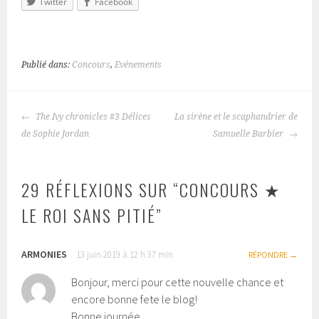
Twitter
Facebook
Publié dans:
Concours
,
Evénements
The Ivy chronicles #3 Délices
La sirène et le scaphandrier de
NAVIGATION
de Sophie Jordan
Samuelle Barbier
DES
ARTICLES
29 RÉFLEXIONS SUR “
CONCOURS ★
LE ROI SANS PITIÉ
”
ARMONIES
13 juin 2019 à 12 h 37 min
RÉPONDRE
Bonjour, merci pour cette nouvelle chance et
encore bonne fete le blog!
Bonne journée