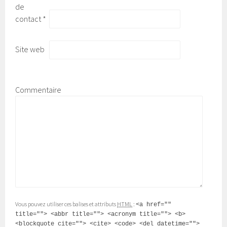
de
contact
*
Site web
Commentaire
Vous pouvez utiliser ces balises et attributs
HTML
:
<a href=""
title=""> <abbr title=""> <acronym title=""> <b>
<blockquote cite=""> <cite> <code> <del datetime="">