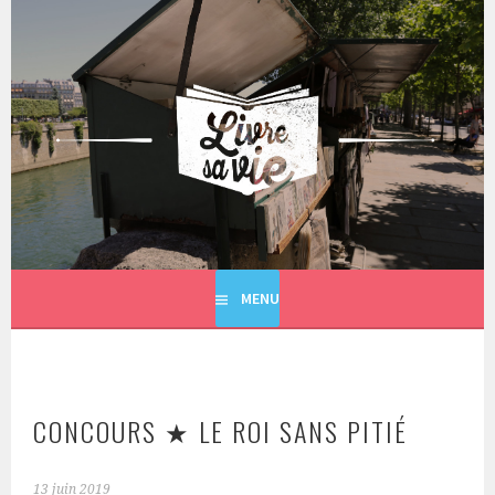
Aller
au
contenu
principal
LIVRE SA VIE
MENU
CONCOURS ★ LE ROI SANS PITIÉ
13 juin 2019