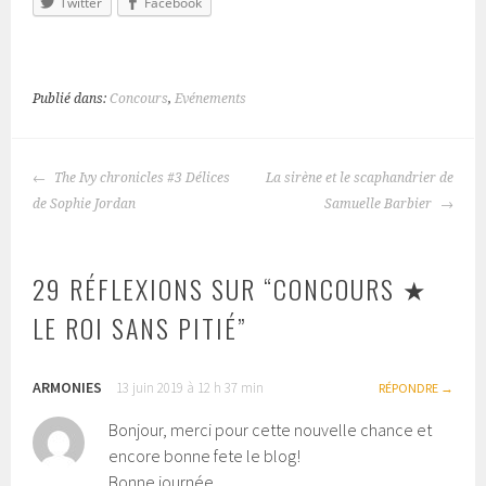
Twitter
Facebook
Publié dans:
Concours
,
Evénements
The Ivy chronicles #3 Délices
La sirène et le scaphandrier de
NAVIGATION
de Sophie Jordan
Samuelle Barbier
DES
ARTICLES
29 RÉFLEXIONS SUR “
CONCOURS ★
LE ROI SANS PITIÉ
”
ARMONIES
13 juin 2019 à 12 h 37 min
RÉPONDRE
Bonjour, merci pour cette nouvelle chance et
encore bonne fete le blog!
Bonne journée