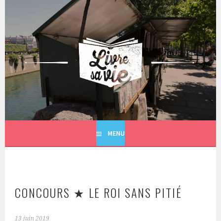
Aller
au
contenu
principal
LIVRE SA VIE
MENU
CONCOURS ★ LE ROI SANS PITIÉ
13 juin 2019