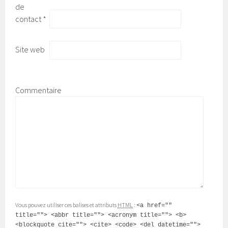
de
contact
*
Site web
Commentaire
Vous pouvez utiliser ces balises et attributs
HTML
:
<a href=""
title=""> <abbr title=""> <acronym title=""> <b>
<blockquote cite=""> <cite> <code> <del datetime="">