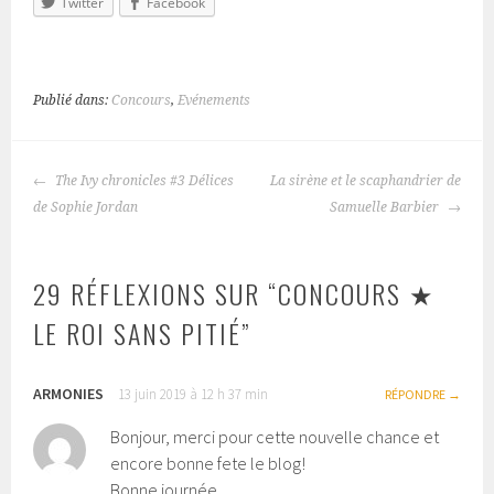
Twitter
Facebook
Publié dans:
Concours
,
Evénements
The Ivy chronicles #3 Délices
La sirène et le scaphandrier de
NAVIGATION
de Sophie Jordan
Samuelle Barbier
DES
ARTICLES
29 RÉFLEXIONS SUR “
CONCOURS ★
LE ROI SANS PITIÉ
”
ARMONIES
13 juin 2019 à 12 h 37 min
RÉPONDRE
Bonjour, merci pour cette nouvelle chance et
encore bonne fete le blog!
Bonne journée