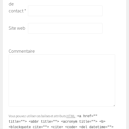
de
contact
*
Site web
Commentaire
Vous pouvez utiliser ces balises et attributs
HTML
:
<a href=""
title=""> <abbr title=""> <acronym title=""> <b>
<blockquote cite=""> <cite> <code> <del datetime="">