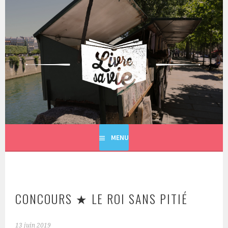
Aller
au
contenu
principal
LIVRE SA VIE
MENU
CONCOURS ★ LE ROI SANS PITIÉ
13 juin 2019