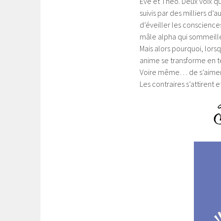
Ève et Théo. Deux voix q
suivis par des milliers d’
d’éveiller les conscience
mâle alpha qui sommeill
Mais alors pourquoi, lors
anime se transforme en t
Voire même… de s’aimer
Les contraires s’attirent e