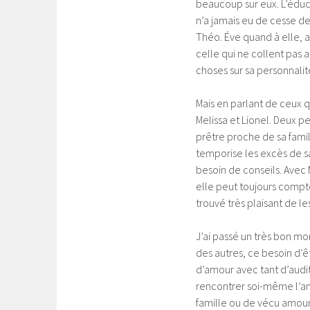
beaucoup sur eux. L’éduc
n’a jamais eu de cesse de
Théo. Éve quand à elle, a
celle qui ne collent pas
choses sur sa personnalit
Mais en parlant de ceux q
Melissa et Lionel. Deux p
prêtre proche de sa famil
temporise les excès de sa 
besoin de conseils. Avec 
elle peut toujours compte
trouvé très plaisant de les
J’ai passé un très bon m
des autres, ce besoin d’
d’amour avec tant d’audit
rencontrer soi-même l’amo
famille ou de vécu amour