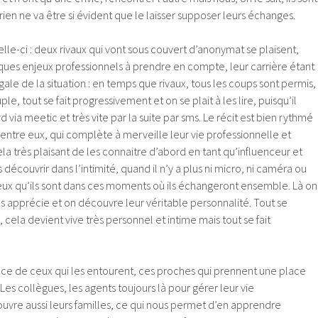
t rien ne va être si évident que le laisser supposer leurs échanges.
elle-ci : deux rivaux qui vont sous couvert d’anonymat se plaisent,
elques enjeux professionnels à prendre en compte, leur carrière étant
gale de la situation : en temps que rivaux, tous les coups sont permis,
le, tout se fait progressivement et on se plait à les lire, puisqu’il
 via meetic et très vite par la suite par sms. Le récit est bien rythmé
e entre eux, qui complète à merveille leur vie professionnelle et
cela très plaisant de les connaitre d’abord en tant qu’influenceur et
 découvrir dans l’intimité, quand il n’y a plus ni micro, ni caméra ou
ceux qu’ils sont dans ces moments où ils échangeront ensemble. Là on
s apprécie et on découvre leur véritable personnalité. Tout se
 cela devient vive très personnel et intime mais tout se fait
ance de ceux qui les entourent, ces proches qui prennent une place
Les collègues, les agents toujours là pour gérer leur vie
uvre aussi leurs familles, ce qui nous permet d’en apprendre