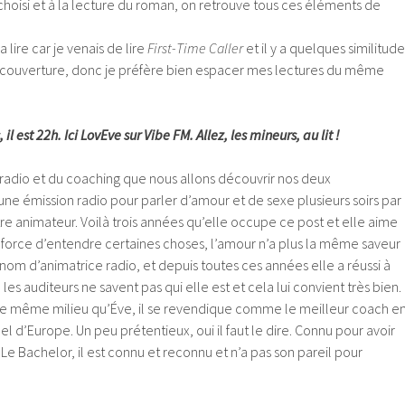
en choisi et à la lecture du roman, on retrouve tous ces éléments de
 lire car je venais de lire
First-Time Caller
et il y a quelques similitude
la couverture, donc je préfère bien espacer mes lectures du même
 il est 22h. Ici LovEve sur Vibe FM. Allez, les mineurs, au lit !
a radio et du coaching que nous allons découvrir nos deux
ne émission radio pour parler d’amour et de sexe plusieurs soirs par
e animateur. Voilà trois années qu’elle occupe ce post et elle aime
à force d’entendre certaines choses, l’amour n’a plus la même saveur
n nom d’animatrice radio, et depuis toutes ces années elle a réussi à
s auditeurs ne savent pas qui elle est et cela lui convient très bien.
le même milieu qu’Éve, il se revendique comme le meilleur coach e
d’Europe. Un peu prétentieux, oui il faut le dire. Connu pour avoir
 Le Bachelor, il est connu et reconnu et n’a pas son pareil pour