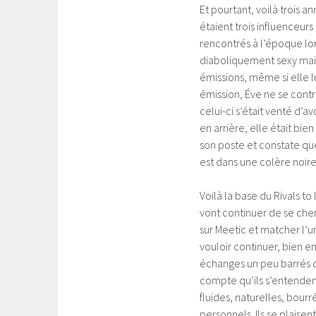
Et pourtant, voilà trois a
étaient trois influenceurs
rencontrés à l’époque lors
diaboliquement sexy mais 
émissions, même si elle lui
émission, Éve ne se contr
celui-ci s’était venté d’a
en arrière, elle était bie
son poste et constate que
est dans une colère noire
Voilà la base du Rivals to 
vont continuer de se cher
sur Meetic et matcher l’un
vouloir continuer, bien en
échanges un peu barrés de
compte qu’ils s’entendent
fluides, naturelles, bour
personnels. Ils se plaisent