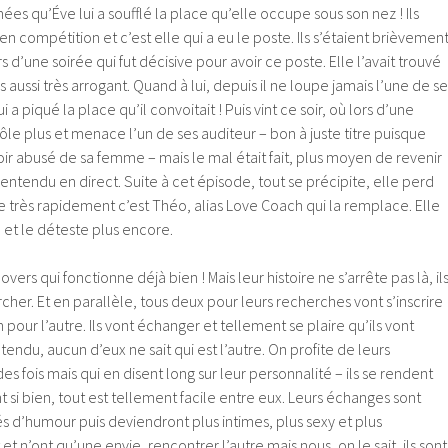
nnées qu’Éve lui a soufflé la place qu’elle occupe sous son nez ! Ils
 en compétition et c’est elle qui a eu le poste. Ils s’étaient brièvemen
 d’une soirée qui fut décisive pour avoir ce poste. Elle l’avait trouvé
aussi très arrogant. Quand à lui, depuis il ne loupe jamais l’une de se
 a piqué la place qu’il convoitait ! Puis vint ce soir, où lors d’une
ôle plus et menace l’un de ses auditeur – bon à juste titre puisque
voir abusé de sa femme – mais le mal était fait, plus moyen de revenir
n entendu en direct. Suite à cet épisode, tout se précipite, elle perd
 très rapidement c’est Théo, alias Love Coach qui la remplace. Elle
 et le déteste plus encore.
lovers qui fonctionne déjà bien ! Mais leur histoire ne s’arrête pas là, il
cher. Et en parallèle, tous deux pour leurs recherches vont s’inscrire
 pour l’autre. Ils vont échanger et tellement se plaire qu’ils vont
tendu, aucun d’eux ne sait qui est l’autre. On profite de leurs
s fois mais qui en disent long sur leur personnalité – ils se rendent
 si bien, tout est tellement facile entre eux. Leurs échanges sont
rés d’humour puis deviendront plus intimes, plus sexy et plus
 et n’ont qu’une envie, rencontrer l’autre mais nous, on le sait, ils sont