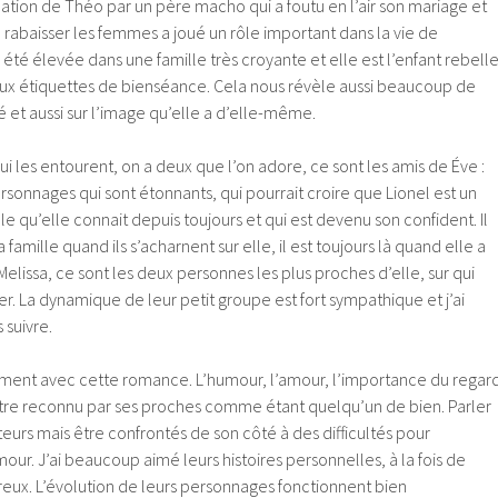
ation de Théo par un père macho qui a foutu en l’air son mariage et
 rabaisser les femmes a joué un rôle important dans la vie de
 été élevée dans une famille très croyante et elle est l’enfant rebelle
 aux étiquettes de bienséance. Cela nous révèle aussi beaucoup de
é et aussi sur l’image qu’elle a d’elle-même.
ui les entourent, on a deux que l’on adore, ce sont les amis de Éve :
ersonnages qui sont étonnants, qui pourrait croire que Lionel est un
le qu’elle connait depuis toujours et qui est devenu son confident. Il
famille quand ils s’acharnent sur elle, il est toujours là quand elle a
Melissa, ce sont les deux personnes les plus proches d’elle, sur qui
r. La dynamique de leur petit groupe est fort sympathique et j’ai
 suivre.
oment avec cette romance. L’humour, l’amour, l’importance du regar
être reconnu par ses proches comme étant quelqu’un de bien. Parler
eurs mais être confrontés de son côté à des difficultés pour
ur. J’ai beaucoup aimé leurs histoires personnelles, à la fois de
eux. L’évolution de leurs personnages fonctionnent bien