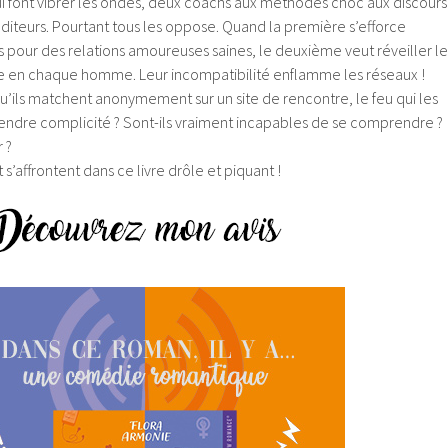
ui font vibrer les ondes, deux coachs aux méthodes choc aux discours
auditeurs. Pourtant tous les oppose. Quand la première s’efforce
s pour des relations amoureuses saines, le deuxième veut réveiller le
e en chaque homme. Leur incompatibilité enflamme les réseaux !
qu’ils matchent anonymement sur un site de rencontre, le feu qui les
endre complicité ? Sont-ils vraiment incapables de se comprendre ?
 ?
t s’affrontent dans ce livre drôle et piquant !