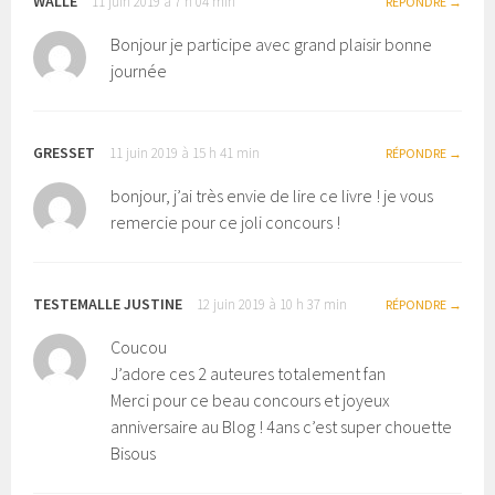
WALLE
11 juin 2019 à 7 h 04 min
RÉPONDRE
Bonjour je participe avec grand plaisir bonne
journée
GRESSET
11 juin 2019 à 15 h 41 min
RÉPONDRE
bonjour, j’ai très envie de lire ce livre ! je vous
remercie pour ce joli concours !
TESTEMALLE JUSTINE
12 juin 2019 à 10 h 37 min
RÉPONDRE
Coucou
J’adore ces 2 auteures totalement fan
Merci pour ce beau concours et joyeux
anniversaire au Blog ! 4ans c’est super chouette
Bisous