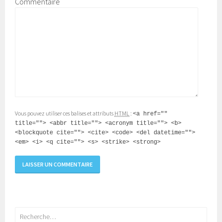
Commentaire
Vous pouvez utiliser ces balises et attributs
HTML
:
<a href=""
title=""> <abbr title=""> <acronym title=""> <b>
<blockquote cite=""> <cite> <code> <del datetime="">
<em> <i> <q cite=""> <s> <strike> <strong>
Rechercher :