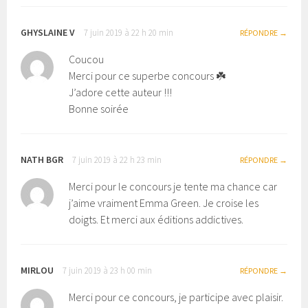
GHYSLAINE V
7 juin 2019 à 22 h 20 min
RÉPONDRE
Coucou
Merci pour ce superbe concours ☘️
J’adore cette auteur !!!
Bonne soirée
NATH BGR
7 juin 2019 à 22 h 23 min
RÉPONDRE
Merci pour le concours je tente ma chance car
j’aime vraiment Emma Green. Je croise les
doigts. Et merci aux éditions addictives.
MIRLOU
7 juin 2019 à 23 h 00 min
RÉPONDRE
Merci pour ce concours, je participe avec plaisir.