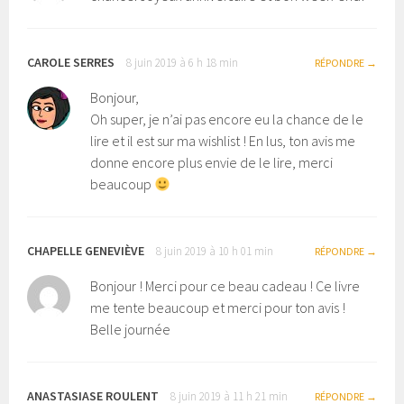
CAROLE SERRES
8 juin 2019 à 6 h 18 min
RÉPONDRE
Bonjour,
Oh super, je n’ai pas encore eu la chance de le
lire et il est sur ma wishlist ! En lus, ton avis me
donne encore plus envie de le lire, merci
beaucoup
CHAPELLE GENEVIÈVE
8 juin 2019 à 10 h 01 min
RÉPONDRE
Bonjour ! Merci pour ce beau cadeau ! Ce livre
me tente beaucoup et merci pour ton avis !
Belle journée
ANASTASIASE ROULENT
8 juin 2019 à 11 h 21 min
RÉPONDRE