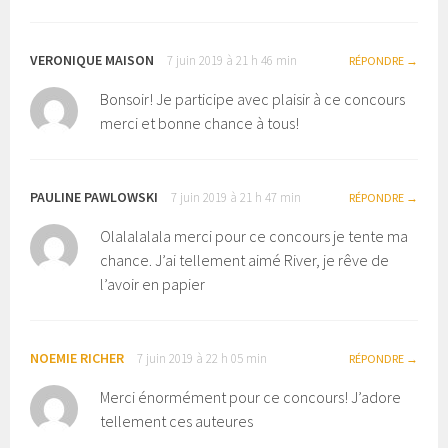
VERONIQUE MAISON
7 juin 2019 à 21 h 46 min
RÉPONDRE
Bonsoir! Je participe avec plaisir à ce concours
merci et bonne chance à tous!
PAULINE PAWLOWSKI
7 juin 2019 à 21 h 47 min
RÉPONDRE
Olalalalala merci pour ce concours je tente ma
chance. J’ai tellement aimé River, je rêve de
l’avoir en papier
NOEMIE RICHER
7 juin 2019 à 22 h 05 min
RÉPONDRE
Merci énormément pour ce concours! J’adore
tellement ces auteures