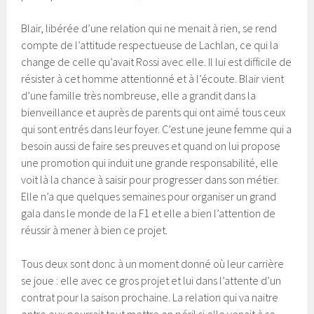
Blair, libérée d’une relation qui ne menait à rien, se rend
compte de l’attitude respectueuse de Lachlan, ce qui la
change de celle qu’avait Rossi avec elle. Il lui est difficile de
résister à cet homme attentionné et à l’écoute. Blair vient
d’une famille très nombreuse, elle a grandit dans la
bienveillance et auprès de parents qui ont aimé tous ceux
qui sont entrés dans leur foyer. C’est une jeune femme qui a
besoin aussi de faire ses preuves et quand on lui propose
une promotion qui induit une grande responsabilité, elle
voit là la chance à saisir pour progresser dans son métier.
Elle n’a que quelques semaines pour organiser un grand
gala dans le monde de la F1 et elle a bien l’attention de
réussir à mener à bien ce projet.
Tous deux sont donc à un moment donné où leur carrière
se joue : elle avec ce gros projet et lui dans l’attente d’un
contrat pour la saison prochaine. La relation qui va naitre
entre eux pourrait tout mettre en péril si elle venait à se