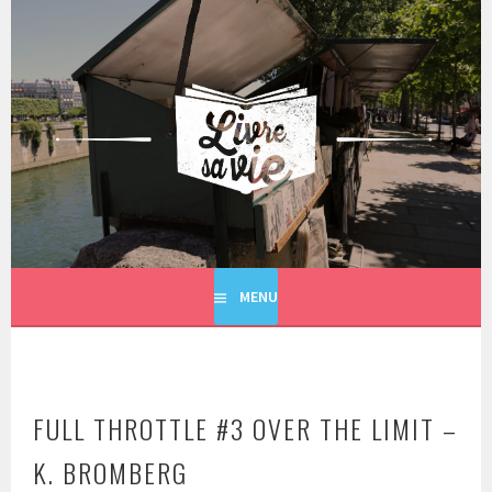
Aller
au
contenu
principal
LIVRE SA VIE
MENU
FULL THROTTLE #3 OVER THE LIMIT –
K. BROMBERG