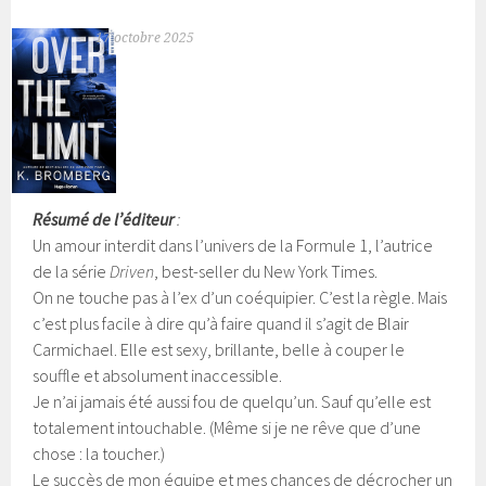
17 octobre 2025
Résumé de l’éditeur
:
Un amour interdit dans l’univers de la Formule 1, l’autrice
de la série
Driven
, best-seller du New York Times.
On ne touche pas à l’ex d’un coéquipier. C’est la règle. Mais
c’est plus facile à dire qu’à faire quand il s’agit de Blair
Carmichael. Elle est sexy, brillante, belle à couper le
souffle et absolument inaccessible.
Je n’ai jamais été aussi fou de quelqu’un. Sauf qu’elle est
totalement intouchable.
(Même si je ne rêve que d’une
chose : la toucher.)
Le succès de mon équipe et mes chances de décrocher un