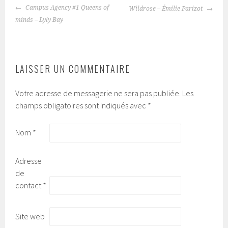
Campus Agency #1 Queens of
Wildrose – Émilie Parizot
NAVIGATION
minds – Lyly Bay
DES
ARTICLES
LAISSER UN COMMENTAIRE
Votre adresse de messagerie ne sera pas publiée.
Les
champs obligatoires sont indiqués avec
*
Nom
*
Adresse
de
contact
*
Site web