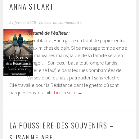
ANNA STUART
24 février 2026
Laisser un commentaire
Résumé de l’éditeur
:
Tremblante, Hana glisse un bout de papier entre
deux miches de pain. Si ce message tombe entre
de mauvaises mains, la vie de sa famille sera en
danger… Son cœur bat à tout rompre tandis
qu’elle se faufile dans les rues bombardées de
Varsovie où les nazis patrouillent sans relâche.
Elle travaille pour la Résistance dans le ghetto où sont
parqués tous les Juifs.
Lire la suite
→
LA POUSSIÈRE DES SOUVENIRS –
SUSANNE ABEL