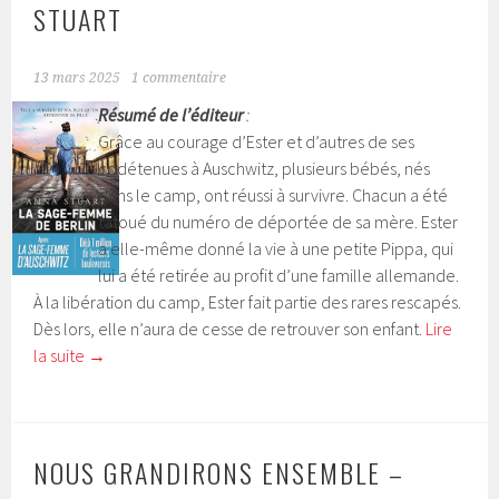
STUART
13 mars 2025
1 commentaire
Résumé de l’éditeur
:
Grâce au courage d’Ester et d’autres de ses
codétenues à Auschwitz, plusieurs bébés, nés
dans le camp, ont réussi à survivre. Chacun a été
tatoué du numéro de déportée de sa mère. Ester
a elle-même donné la vie à une petite Pippa, qui
lui a été retirée au profit d’une famille allemande.
À la libération du camp, Ester fait partie des rares rescapés.
Dès lors, elle n’aura de cesse de retrouver son enfant.
Lire
la suite
→
NOUS GRANDIRONS ENSEMBLE –