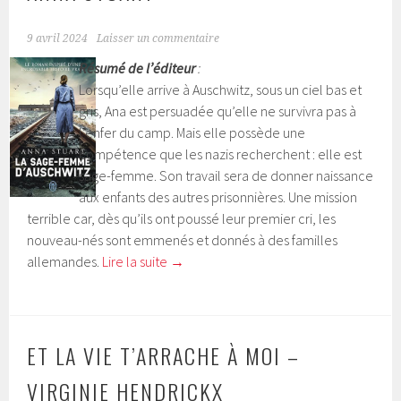
9 avril 2024
Laisser un commentaire
Résumé de l’éditeur
:
Lorsqu’elle arrive à Auschwitz, sous un ciel bas et
gris, Ana est persuadée qu’elle ne survivra pas à
l’enfer du camp. Mais elle possède une
compétence que les nazis recherchent : elle est
sage-femme. Son travail sera de donner naissance
aux enfants des autres prisonnières. Une mission
terrible car, dès qu’ils ont poussé leur premier cri, les
nouveau-nés sont emmenés et donnés à des familles
allemandes.
Lire la suite
→
ET LA VIE T’ARRACHE À MOI –
VIRGINIE HENDRICKX