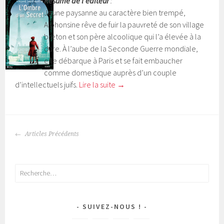
Résumé de l’éditeur
:
Jeune paysanne au caractère bien trempé,
Alphonsine rêve de fuir la pauvreté de son village
breton et son père alcoolique qui l’a élevée à la
dure. À l’aube de la Seconde Guerre mondiale,
elle débarque à Paris et se fait embaucher
comme domestique auprès d’un couple
d’intellectuels juifs.
Lire la suite
→
Articles Précédents
NAVIGATION
DES
ARTICLES
Rechercher :
SUIVEZ-NOUS !