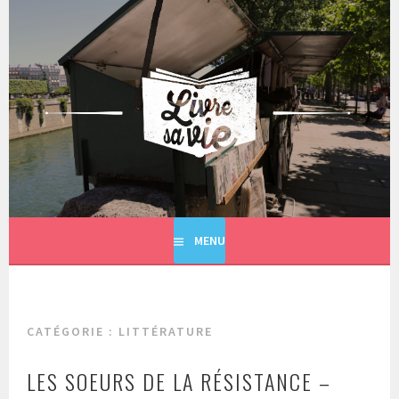
Aller
au
contenu
principal
LIVRE SA VIE
MENU
CATÉGORIE : LITTÉRATURE
LES SOEURS DE LA RÉSISTANCE –