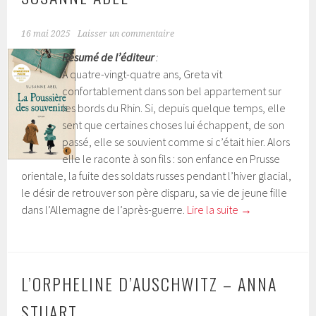
16 mai 2025
Laisser un commentaire
Résumé de l’éditeur
:
À quatre-vingt-quatre ans, Greta vit
confortablement dans son bel appartement sur
les bords du Rhin. Si, depuis quelque temps, elle
sent que certaines choses lui échappent, de son
passé, elle se souvient comme si c’était hier. Alors
elle le raconte à son fils : son enfance en Prusse
orientale, la fuite des soldats russes pendant l’hiver glacial,
le désir de retrouver son père disparu, sa vie de jeune fille
dans l’Allemagne de l’après-guerre.
Lire la suite
→
L’ORPHELINE D’AUSCHWITZ – ANNA
STUART