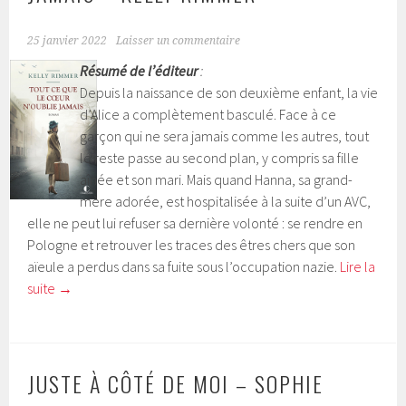
25 janvier 2022
Laisser un commentaire
Résumé de l’éditeur
:
Depuis la naissance de son deuxième enfant, la vie
d’Alice a complètement basculé. Face à ce
garçon qui ne sera jamais comme les autres, tout
le reste passe au second plan, y compris sa fille
aînée et son mari. Mais quand Hanna, sa grand-
mère adorée, est hospitalisée à la suite d’un AVC,
elle ne peut lui refuser sa dernière volonté : se rendre en
Pologne et retrouver les traces des êtres chers que son
aïeule a perdus dans sa fuite sous l’occupation nazie.
Lire la
suite
→
JUSTE À CÔTÉ DE MOI – SOPHIE