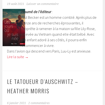
19 août 2021
Laisser un commentaire
Résumé de l’éditeur
:
Paul Becker est un homme comblé. Après plus de
quinze ans de recherches éprouvantes, il
s’apprête à ramener à la maison sa fille Lily-Rose,
enlevée au Vietnam quand elle était bébé. Avec
son enfant adoré à ses côtés, il pourra enfin
recommencer à vivre.
Dans l’avion qui descend vers Paris, Luu-Ly est anxieuse.
Lire la suite
→
LE TATOUEUR D’AUSCHWITZ –
HEATHER MORRIS
6 janvier 2021
2 commentaires