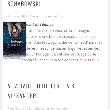
SCHABOWSKI
6 janvier 2022
Laisser un commentaire
Résumé de l’éditeur
:
Un train déchire le silence de la campagne
bavaroise, d’une beauté virginale sous la neige
d’hiver. Dans les wagons, des centaines d’hommes
et de femmes sont entassés, frigorifiés et terrifiés.
Isaac, un horloger juif, sait que ce voyage qui le
conduit à Dachau sera son dernier.
Lire la suite
→
A LA TABLE D’HITLER – V.S.
ALEXANDER
9 septembre 2021
Laisser un commentaire