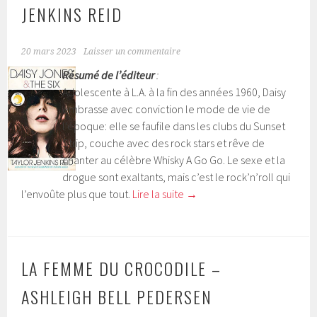
JENKINS REID
20 mars 2023
Laisser un commentaire
Résumé de l’éditeur
:
Adolescente à L.A. à la fin des années 1960, Daisy
embrasse avec conviction le mode de vie de
l’époque: elle se faufile dans les clubs du Sunset
Strip, couche avec des rock stars et rêve de
chanter au célèbre Whisky A Go Go. Le sexe et la
drogue sont exaltants, mais c’est le rock’n’roll qui
l’envoûte plus que tout.
Lire la suite
→
LA FEMME DU CROCODILE –
ASHLEIGH BELL PEDERSEN