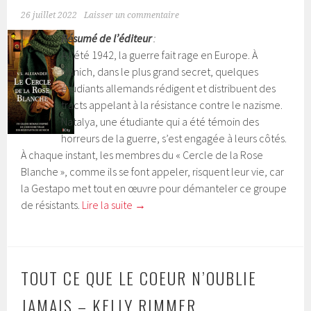
26 juillet 2022
Laisser un commentaire
Résumé de l’éditeur
:
À l’été 1942, la guerre fait rage en Europe. À
Munich, dans le plus grand secret, quelques
étudiants allemands rédigent et distribuent des
tracts appelant à la résistance contre le nazisme.
Natalya, une étudiante qui a été témoin des
horreurs de la guerre, s’est engagée à leurs côtés.
À chaque instant, les membres du « Cercle de la Rose
Blanche », comme ils se font appeler, risquent leur vie, car
la Gestapo met tout en œuvre pour démanteler ce groupe
de résistants.
Lire la suite
→
TOUT CE QUE LE COEUR N’OUBLIE
JAMAIS – KELLY RIMMER