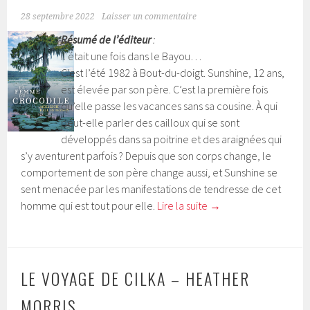
28 septembre 2022
Laisser un commentaire
Résumé de l’éditeur
:
Il était une fois dans le Bayou…
C’est l’été 1982 à Bout-du-doigt. Sunshine, 12 ans,
est élevée par son père. C’est la première fois
qu’elle passe les vacances sans sa cousine. À qui
peut-elle parler des cailloux qui se sont
développés dans sa poitrine et des araignées qui
s’y aventurent parfois ? Depuis que son corps change, le
comportement de son père change aussi, et Sunshine se
sent menacée par les manifestations de tendresse de cet
homme qui est tout pour elle.
Lire la suite
→
LE VOYAGE DE CILKA – HEATHER
MORRIS