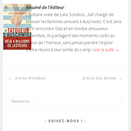
Résumé de l’éditeur
:
L’histoire vraie de Lale Solokov, Juif chargé de
tatouer les femmes arrivant à Auschwitz. C’est ainsi
qu’il rencontre Gita et en tombe amoureux.
Ensemble, ils partagent des moments volés au
coeur de l’horreur, sans jamais perdre l’espoir
d’être réunis à leur sortie du camp.
Lire la suite
→
Articles Précédents
Articles Plus Récents
NAVIGATION
DES
ARTICLES
Rechercher :
SUIVEZ-NOUS !