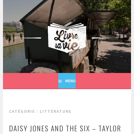
Aller
au
contenu
principal
LIVRE SA VIE
MENU
CATÉGORIE : LITTÉRATURE
DAISY JONES AND THE SIX – TAYLOR