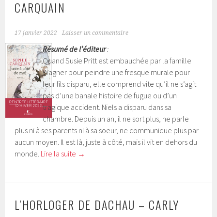
CARQUAIN
17 janvier 2022
Laisser un commentaire
Résumé de l’éditeur
:
Quand Susie Pritt est embauchée par la famille
Wagner pour peindre une fresque murale pour
leur fils disparu, elle comprend vite qu’il ne s’agit
pas d’une banale histoire de fugue ou d’un
tragique accident. Niels a disparu dans sa
chambre. Depuis un an, il ne sort plus, ne parle
plus ni à ses parents ni à sa soeur, ne communique plus par
aucun moyen. Il est là, juste à côté, mais il vit en dehors du
monde.
Lire la suite
→
L’HORLOGER DE DACHAU – CARLY