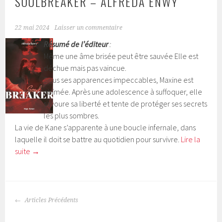
SOULBREAKER – ALFREDA ENWY
22 mai 2024
Laisser un commentaire
Résumé de l’éditeur
:
Même une âme brisée peut être sauvée Elle est
déchue mais pas vaincue.
Sous ses apparences impeccables, Maxine est
abîmée. Après une adolescence à suffoquer, elle
savoure sa liberté et tente de protéger ses secrets
les plus sombres.
La vie de Kane s’apparente à une boucle infernale, dans
laquelle il doit se battre au quotidien pour survivre.
Lire la
suite
→
Articles Précédents
NAVIGATION