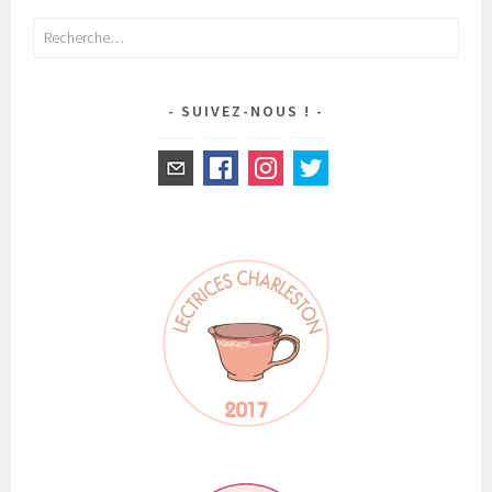
DES
ARTICLES
Rechercher :
SUIVEZ-NOUS !