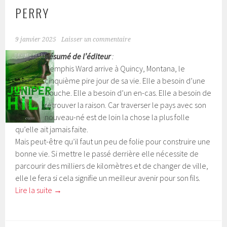
PERRY
9 janvier 2025
Laisser un commentaire
Résumé de l’éditeur
:
Memphis Ward arrive à Quincy, Montana, le
cinquième pire jour de sa vie. Elle a besoin d’une
douche. Elle a besoin d’un en-cas. Elle a besoin de
retrouver la raison. Car traverser le pays avec son
nouveau-né est de loin la chose la plus folle
qu’elle ait jamais faite.
Mais peut-être qu’il faut un peu de folie pour construire une
bonne vie. Si mettre le passé derrière elle nécessite de
parcourir des milliers de kilomètres et de changer de ville,
elle le fera si cela signifie un meilleur avenir pour son fils.
Lire la suite
→