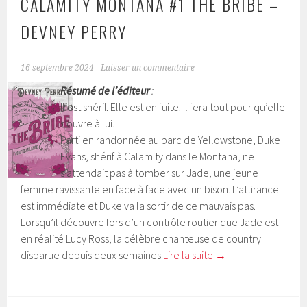
CALAMITY MONTANA #1 THE BRIBE –
DEVNEY PERRY
16 septembre 2024
Laisser un commentaire
Résumé de l’éditeur
:
Il est shérif. Elle est en fuite. Il fera tout pour qu’elle
s’ouvre à lui.
Parti en randonnée au parc de Yellowstone, Duke
Evans, shérif à Calamity dans le Montana, ne
s’attendait pas à tomber sur Jade, une jeune
femme ravissante en face à face avec un bison. L’attirance
est immédiate et Duke va la sortir de ce mauvais pas.
Lorsqu’il découvre lors d’un contrôle routier que Jade est
en réalité Lucy Ross, la célèbre chanteuse de country
disparue depuis deux semaines
Lire la suite
→