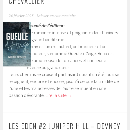
CHEVALLIER
24 février 2025
Laisser un commentaire
Résumé de l’éditeur
:
Une romance intense et poignante dans l’univers
du grand banditisme.
Jimmy est un ex-taulard, un braqueur et un
séducteur, surnommé Gueule d’Ange. Anna est
une amoureuse de romances et une jeune
rêveuse au grand cœur.
Leurs chemins se croisent par hasard durant un été, puis se
rejoignent, encore et encore, jusqu’à ce que la timidité de
l’une et les maladresses de l’autre se muent en une
passion dévorante.
Lire la suite
→
LES EDEN #2 JUNIPER HILL – DEVNEY