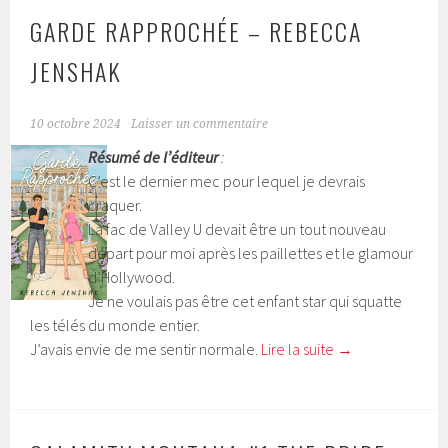
GARDE RAPPROCHÉE – REBECCA
JENSHAK
10 octobre 2024
Laisser un commentaire
Résumé de l’éditeur
:
C’est le dernier mec pour lequel je devrais
craquer.
La fac de Valley U devait être un tout nouveau
départ pour moi après les paillettes et le glamour
d’Hollywood.
Je ne voulais pas être cet enfant star qui squatte
les télés du monde entier.
J’avais envie de me sentir normale.
Lire la suite
→