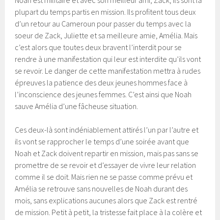
Noah est militaire et avec son meilleur ami, Zack, ils sont la
plupart du temps partis en mission. Ils profitent tous deux
d’un retour au Cameroun pour passer du temps avec la
soeur de Zack, Juliette et sa meilleure amie, Amélia. Mais
c’est alors que toutes deux bravent l’interdit pour se
rendre à une manifestation qui leur est interdite qu’ils vont
se revoir. Le danger de cette manifestation mettra à rudes
épreuves la patience des deux jeunes hommes face à
l’inconscience des jeunes femmes. C’est ainsi que Noah
sauve Amélia d’une fâcheuse situation.
Ces deux-là sont indéniablement attirés l’un par l’autre et
ils vont se rapprocher le temps d’une soirée avant que
Noah et Zack doivent repartir en mission, mais pas sans se
promettre de se revoir et d’essayer de vivre leur relation
comme il se doit. Mais rien ne se passe comme prévu et
Amélia se retrouve sans nouvelles de Noah durant des
mois, sans explications aucunes alors que Zack est rentré
de mission. Petit à petit, la tristesse fait place à la colère et