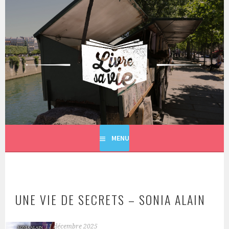
Aller
au
contenu
principal
LIVRE SA VIE
MENU
UNE VIE DE SECRETS – SONIA ALAIN
11 décembre 2025