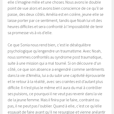
elle s’imagine mille et une choses. Nous avons le double
point de vue alors et avons bien conscience de ce qu’il se
passe, des deux côtés. Amélia est en colère, jeune elle se
laisse porter par ce sentiment, tandis que Noah lui vit des
heures difficiles et sera confronté à l’impossibilité de tenir
sa promesse vis à vis d’elle.
Ce que Sonia nous rend bien, c’est le déséquilibre
psychologique qu’engendre un traumatisme. Avec Noah,
nous sommes confrontés au syndrome post traumatique,
suite à une mission qui a mal tourné. Si on découvre d’un
côté, ce que son absence a engendré comme sentiments
dans la vie d’Amélia, lui a du subir une captivité éprouvante
et le retour à la réalité, avec ses craintes est d’autant plus
difficile. Il n’est plus le même et il aura du mal à contrôler
ses pulsions, ce pourquoi il ne veut pas revenir dans la vie
de la jeune femme. Mais il finira par le faire, contraint ou
pas, il ne peut pas l’oublier. Quand à elle, c’est ce qu’elle
essayait de faire avant qu’il ne resurgisse et vienne anéantir