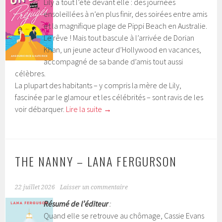
Lily a tout l’été devant elle : des journées
ensoleillées à n’en plus finir, des soirées entre amis
et la magnifique plage de Pippi Beach en Australie.
Le rêve ! Mais tout bascule à l’arrivée de Dorian
Khan, un jeune acteur d’Hollywood en vacances,
accompagné de sa bande d’amis tout aussi
célèbres.
La plupart des habitants – y compris la mère de Lily,
fascinée par le glamour et les célébrités – sont ravis de les
voir débarquer.
Lire la suite
→
THE NANNY – LANA FERGURSON
22 juillet 2026
Laisser un commentaire
Résumé de l’éditeur
:
Quand elle se retrouve au chômage, Cassie Evans