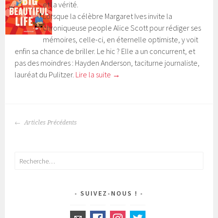
et la vérité.
Lorsque la célèbre Margaret Ives invite la
chroniqueuse people Alice Scott pour rédiger ses
mémoires, celle-ci, en éternelle optimiste, y voit
enfin sa chance de briller. Le hic ? Elle a un concurrent, et
pas des moindres : Hayden Anderson, taciturne journaliste,
lauréat du Pulitzer.
Lire la suite
→
Articles Précédents
NAVIGATION
DES
ARTICLES
Rechercher :
SUIVEZ-NOUS !