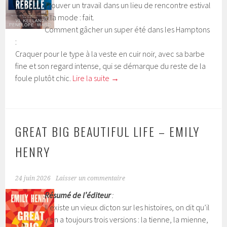
Trouver un travail dans un lieu de rencontre estival
à la mode : fait.
Comment gâcher un super été dans les Hamptons
:
Craquer pour le type à la veste en cuir noir, avec sa barbe
fine et son regard intense, qui se démarque du reste de la
foule plutôt chic.
Lire la suite
→
GREAT BIG BEAUTIFUL LIFE – EMILY
HENRY
24 juin 2026
Laisser un commentaire
Résumé de l’éditeur
:
Il existe un vieux dicton sur les histoires, on dit qu’il
y en a toujours trois versions : la tienne, la mienne,