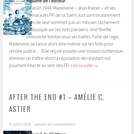
Résumé de l’éditeur
:
24 août 1944. Madeleine – alias Rainer – et ses
camarades FFI de la Saint-Just sont brutalement
tirés de leur sommeil par un milicien lâchement
embusqué sur les toits parisiens. Une fillette
innocente tombe sous ses balles. Folle de rage,
Madeleine se lance alors elle-même sur les toits pour
rendre justice… Elle reçoit ensuite une mission inattendue :
éliminer un traître dont la réputation de résistant est
pourtant intacte au sein des FFI.
Lire la suite
→
AFTER THE END #1 – AMÉLIE C.
ASTIER
9 juillet 2026
Laisser un commentaire