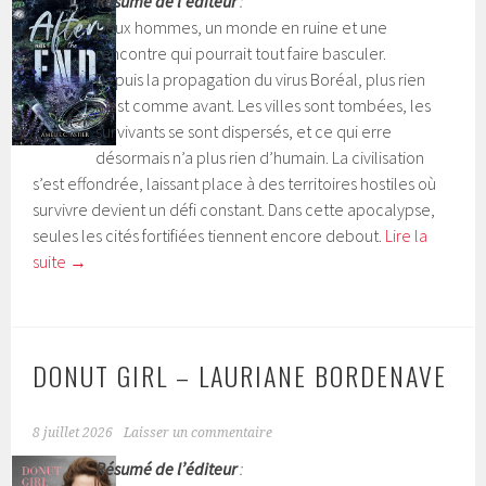
Résumé de l’éditeur
:
Deux hommes, un monde en ruine et une
rencontre qui pourrait tout faire basculer.
Depuis la propagation du virus Boréal, plus rien
n’est comme avant. Les villes sont tombées, les
survivants se sont dispersés, et ce qui erre
désormais n’a plus rien d’humain. La civilisation
s’est effondrée, laissant place à des territoires hostiles où
survivre devient un défi constant. Dans cette apocalypse,
seules les cités fortifiées tiennent encore debout.
Lire la
suite
→
DONUT GIRL – LAURIANE BORDENAVE
8 juillet 2026
Laisser un commentaire
Résumé de l’éditeur
: