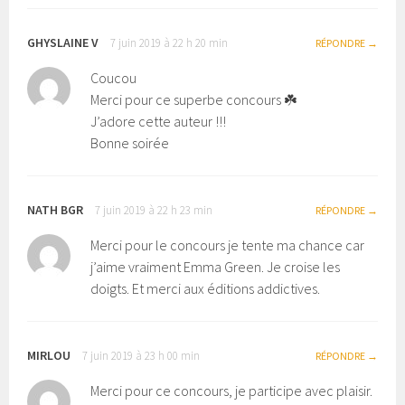
GHYSLAINE V
7 juin 2019 à 22 h 20 min
RÉPONDRE
Coucou
Merci pour ce superbe concours ☘️
J’adore cette auteur !!!
Bonne soirée
NATH BGR
7 juin 2019 à 22 h 23 min
RÉPONDRE
Merci pour le concours je tente ma chance car
j’aime vraiment Emma Green. Je croise les
doigts. Et merci aux éditions addictives.
MIRLOU
7 juin 2019 à 23 h 00 min
RÉPONDRE
Merci pour ce concours, je participe avec plaisir.