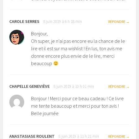
CAROLE SERRES
8 juin 2019 à 6 h 18 min
RÉPONDRE
Bonjour,
Oh super, je n’ai pas encore eu la chance de le
lire et il est sur ma wishlist ! En lus, ton avis me
donne encore plus envie de le lire, merci
beaucoup
CHAPELLE GENEVIÈVE
8 juin 2019 à 10 h 01 min
RÉPONDRE
Bonjour ! Merci pour ce beau cadeau ! Ce livre
me tente beaucoup et merci pour ton avis !
Belle journée
ANASTASIASE ROULENT
8 juin 2019 à 11 h 21 min
RÉPONDRE