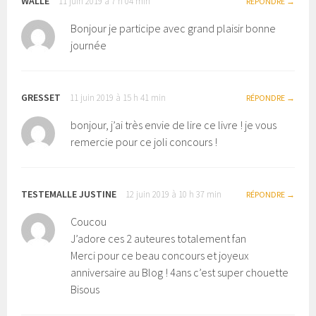
WALLE
11 juin 2019 à 7 h 04 min
RÉPONDRE
Bonjour je participe avec grand plaisir bonne
journée
GRESSET
11 juin 2019 à 15 h 41 min
RÉPONDRE
bonjour, j’ai très envie de lire ce livre ! je vous
remercie pour ce joli concours !
TESTEMALLE JUSTINE
12 juin 2019 à 10 h 37 min
RÉPONDRE
Coucou
J’adore ces 2 auteures totalement fan
Merci pour ce beau concours et joyeux
anniversaire au Blog ! 4ans c’est super chouette
Bisous