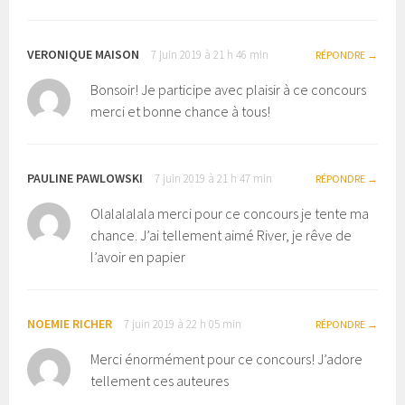
VERONIQUE MAISON
7 juin 2019 à 21 h 46 min
RÉPONDRE
Bonsoir! Je participe avec plaisir à ce concours
merci et bonne chance à tous!
PAULINE PAWLOWSKI
7 juin 2019 à 21 h 47 min
RÉPONDRE
Olalalalala merci pour ce concours je tente ma
chance. J’ai tellement aimé River, je rêve de
l’avoir en papier
NOEMIE RICHER
7 juin 2019 à 22 h 05 min
RÉPONDRE
Merci énormément pour ce concours! J’adore
tellement ces auteures