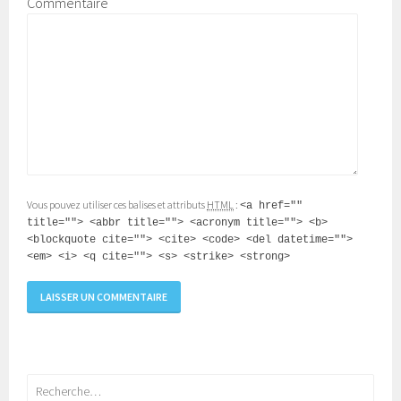
Commentaire
Vous pouvez utiliser ces balises et attributs
HTML
:
<a href=""
title=""> <abbr title=""> <acronym title=""> <b>
<blockquote cite=""> <cite> <code> <del datetime="">
<em> <i> <q cite=""> <s> <strike> <strong>
Rechercher :