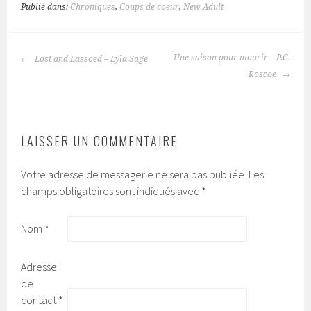
Publié dans:
Chroniques
,
Coups de coeur
,
New Adult
Une saison pour mourir – P.C.
Lost and Lassoed – Lyla Sage
NAVIGATION
Roscoe
DES
ARTICLES
LAISSER UN COMMENTAIRE
Votre adresse de messagerie ne sera pas publiée.
Les
champs obligatoires sont indiqués avec
*
Nom
*
Adresse
de
contact
*