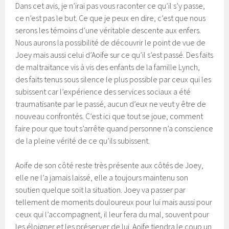
Dans cet avis, je n’irai pas vous raconter ce qu’il s’y passe,
ce n’est pas le but. Ce que je peux en dire, c’est que nous
serons les témoins d’une véritable descente aux enfers.
Nous aurons la possibilité de découvrir le point de vue de
Joey mais aussi celui d’Aoife sur ce qu’il s’est passé. Des faits
de maltraitance vis à vis des enfants de la famille Lynch,
des faits tenus sous silence le plus possible par ceux qui les
subissent car l’expérience des services sociaux a été
traumatisante par le passé, aucun d’eux ne veut y être de
nouveau confrontés. C’est ici que tout se joue, comment
faire pour que tout s’arrête quand personne n’a conscience
de la pleine vérité de ce qu’ils subissent.
Aoife de son côté reste très présente aux côtés de Joey,
elle ne l’a jamais laissé, elle a toujours maintenu son
soutien quelque soit la situation. Joey va passer par
tellement de moments douloureux pour lui mais aussi pour
ceux qui l’accompagnent, il leur fera du mal, souvent pour
les éloigner et les préserver de lui. Aoife tiendra le coup un