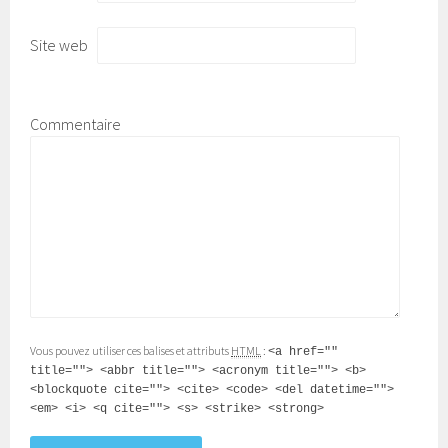
Site web
Commentaire
Vous pouvez utiliser ces balises et attributs
HTML
:
<a href=""
title=""> <abbr title=""> <acronym title=""> <b>
<blockquote cite=""> <cite> <code> <del datetime="">
<em> <i> <q cite=""> <s> <strike> <strong>