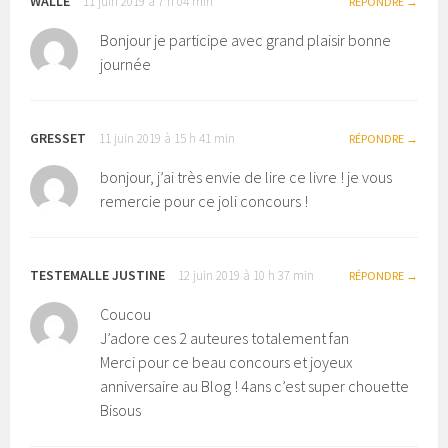
WALLE
11 juin 2019 à 7 h 04 min
RÉPONDRE
Bonjour je participe avec grand plaisir bonne
journée
GRESSET
11 juin 2019 à 15 h 41 min
RÉPONDRE
bonjour, j’ai très envie de lire ce livre ! je vous
remercie pour ce joli concours !
TESTEMALLE JUSTINE
12 juin 2019 à 10 h 37 min
RÉPONDRE
Coucou
J’adore ces 2 auteures totalement fan
Merci pour ce beau concours et joyeux
anniversaire au Blog ! 4ans c’est super chouette
Bisous