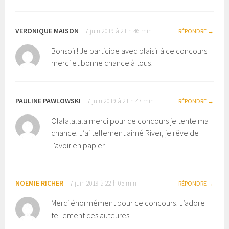
VERONIQUE MAISON
7 juin 2019 à 21 h 46 min
RÉPONDRE
Bonsoir! Je participe avec plaisir à ce concours
merci et bonne chance à tous!
PAULINE PAWLOWSKI
7 juin 2019 à 21 h 47 min
RÉPONDRE
Olalalalala merci pour ce concours je tente ma
chance. J’ai tellement aimé River, je rêve de
l’avoir en papier
NOEMIE RICHER
7 juin 2019 à 22 h 05 min
RÉPONDRE
Merci énormément pour ce concours! J’adore
tellement ces auteures