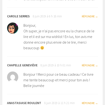
CAROLE SERRES
8 juin 2019 à 6 h 18 min
RÉPONDRE
Bonjour,
Oh super, je n’ai pas encore eu la chance de le
lire et il est sur ma wishlist ! En lus, ton avis me
donne encore plus envie de le lire, merci
beaucoup
CHAPELLE GENEVIÈVE
8 juin 2019 à 10 h 01 min
RÉPONDRE
Bonjour ! Merci pour ce beau cadeau ! Ce livre
me tente beaucoup et merci pour ton avis !
Belle journée
ANASTASIASE ROULENT
8 juin 2019 à 11 h 21 min
RÉPONDRE