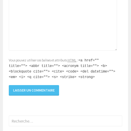
Vous pouvez utiliser ces balises et attributs
HTML
:
<a href=""
title=""> <abbr title=""> <acronym title=""> <b>
<blockquote cite=""> <cite> <code> <del datetime="">
<em> <i> <q cite=""> <s> <strike> <strong>
Rechercher :