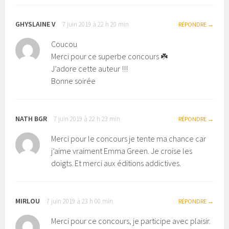
GHYSLAINE V
7 juin 2019 à 22 h 20 min
RÉPONDRE
Coucou
Merci pour ce superbe concours ☘️
J’adore cette auteur !!!
Bonne soirée
NATH BGR
7 juin 2019 à 22 h 23 min
RÉPONDRE
Merci pour le concours je tente ma chance car
j’aime vraiment Emma Green. Je croise les
doigts. Et merci aux éditions addictives.
MIRLOU
7 juin 2019 à 23 h 00 min
RÉPONDRE
Merci pour ce concours, je participe avec plaisir.