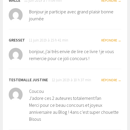
WALLE
11 juin 2019 à 7 h 04 min
RÉPONDRE
Bonjour je participe avec grand plaisir bonne
journée
GRESSET
11 juin 2019 à 15 h 41 min
RÉPONDRE
bonjour, j’ai très envie de lire ce livre ! je vous
remercie pour ce joli concours !
TESTEMALLE JUSTINE
12 juin 2019 à 10 h 37 min
RÉPONDRE
Coucou
J’adore ces 2 auteures totalement fan
Merci pour ce beau concours et joyeux
anniversaire au Blog ! 4ans c’est super chouette
Bisous