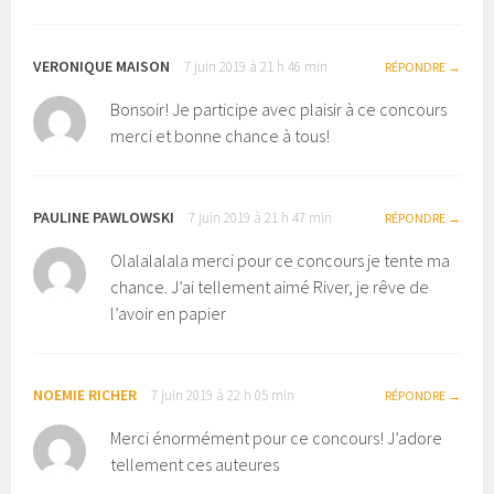
VERONIQUE MAISON
7 juin 2019 à 21 h 46 min
RÉPONDRE
Bonsoir! Je participe avec plaisir à ce concours
merci et bonne chance à tous!
PAULINE PAWLOWSKI
7 juin 2019 à 21 h 47 min
RÉPONDRE
Olalalalala merci pour ce concours je tente ma
chance. J’ai tellement aimé River, je rêve de
l’avoir en papier
NOEMIE RICHER
7 juin 2019 à 22 h 05 min
RÉPONDRE
Merci énormément pour ce concours! J’adore
tellement ces auteures