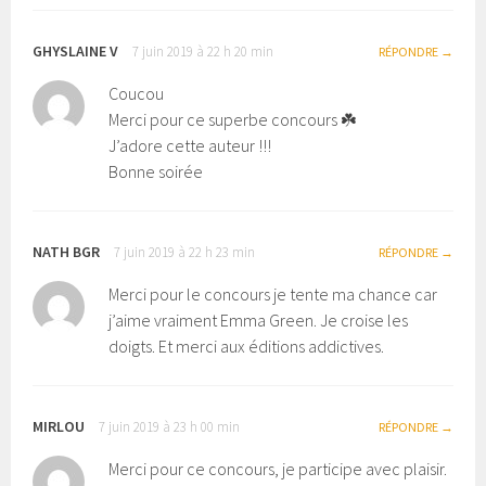
GHYSLAINE V
7 juin 2019 à 22 h 20 min
RÉPONDRE
Coucou
Merci pour ce superbe concours ☘️
J’adore cette auteur !!!
Bonne soirée
NATH BGR
7 juin 2019 à 22 h 23 min
RÉPONDRE
Merci pour le concours je tente ma chance car
j’aime vraiment Emma Green. Je croise les
doigts. Et merci aux éditions addictives.
MIRLOU
7 juin 2019 à 23 h 00 min
RÉPONDRE
Merci pour ce concours, je participe avec plaisir.