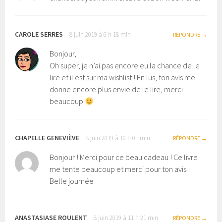
CAROLE SERRES
8 juin 2019 à 6 h 18 min
RÉPONDRE
Bonjour,
Oh super, je n’ai pas encore eu la chance de le
lire et il est sur ma wishlist ! En lus, ton avis me
donne encore plus envie de le lire, merci
beaucoup
CHAPELLE GENEVIÈVE
8 juin 2019 à 10 h 01 min
RÉPONDRE
Bonjour ! Merci pour ce beau cadeau ! Ce livre
me tente beaucoup et merci pour ton avis !
Belle journée
ANASTASIASE ROULENT
8 juin 2019 à 11 h 21 min
RÉPONDRE