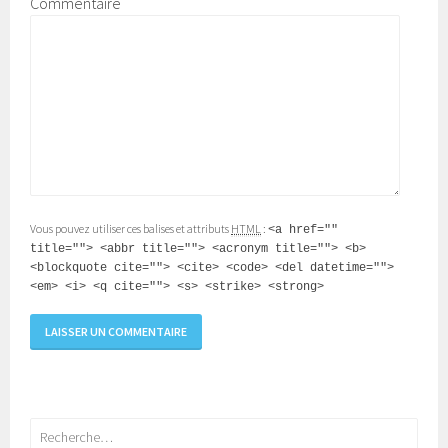
Commentaire
Vous pouvez utiliser ces balises et attributs
HTML
:
<a href=""
title=""> <abbr title=""> <acronym title=""> <b>
<blockquote cite=""> <cite> <code> <del datetime="">
<em> <i> <q cite=""> <s> <strike> <strong>
Rechercher :