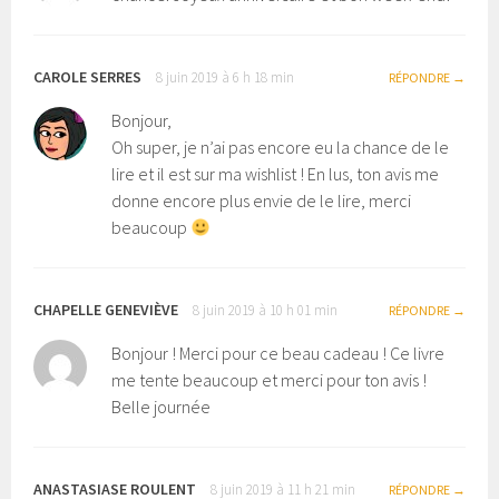
CAROLE SERRES
8 juin 2019 à 6 h 18 min
RÉPONDRE
Bonjour,
Oh super, je n’ai pas encore eu la chance de le
lire et il est sur ma wishlist ! En lus, ton avis me
donne encore plus envie de le lire, merci
beaucoup
CHAPELLE GENEVIÈVE
8 juin 2019 à 10 h 01 min
RÉPONDRE
Bonjour ! Merci pour ce beau cadeau ! Ce livre
me tente beaucoup et merci pour ton avis !
Belle journée
ANASTASIASE ROULENT
8 juin 2019 à 11 h 21 min
RÉPONDRE