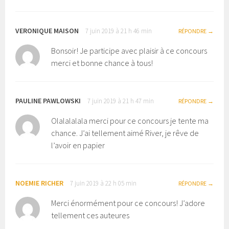
VERONIQUE MAISON
7 juin 2019 à 21 h 46 min
RÉPONDRE
Bonsoir! Je participe avec plaisir à ce concours
merci et bonne chance à tous!
PAULINE PAWLOWSKI
7 juin 2019 à 21 h 47 min
RÉPONDRE
Olalalalala merci pour ce concours je tente ma
chance. J’ai tellement aimé River, je rêve de
l’avoir en papier
NOEMIE RICHER
7 juin 2019 à 22 h 05 min
RÉPONDRE
Merci énormément pour ce concours! J’adore
tellement ces auteures