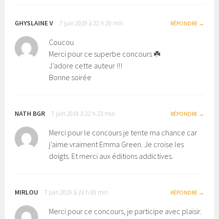
GHYSLAINE V
7 juin 2019 à 22 h 20 min
RÉPONDRE
Coucou
Merci pour ce superbe concours ☘️
J’adore cette auteur !!!
Bonne soirée
NATH BGR
7 juin 2019 à 22 h 23 min
RÉPONDRE
Merci pour le concours je tente ma chance car
j’aime vraiment Emma Green. Je croise les
doigts. Et merci aux éditions addictives.
MIRLOU
7 juin 2019 à 23 h 00 min
RÉPONDRE
Merci pour ce concours, je participe avec plaisir.