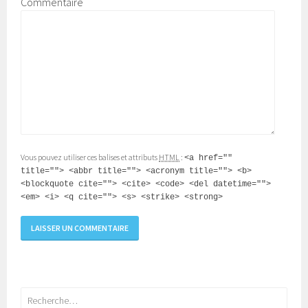
Commentaire
Vous pouvez utiliser ces balises et attributs
HTML
:
<a href=""
title=""> <abbr title=""> <acronym title=""> <b>
<blockquote cite=""> <cite> <code> <del datetime="">
<em> <i> <q cite=""> <s> <strike> <strong>
Rechercher :