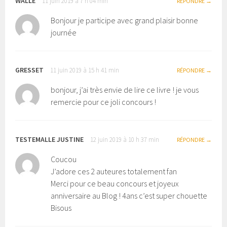
WALLE
11 juin 2019 à 7 h 04 min
RÉPONDRE
Bonjour je participe avec grand plaisir bonne
journée
GRESSET
11 juin 2019 à 15 h 41 min
RÉPONDRE
bonjour, j’ai très envie de lire ce livre ! je vous
remercie pour ce joli concours !
TESTEMALLE JUSTINE
12 juin 2019 à 10 h 37 min
RÉPONDRE
Coucou
J’adore ces 2 auteures totalement fan
Merci pour ce beau concours et joyeux
anniversaire au Blog ! 4ans c’est super chouette
Bisous