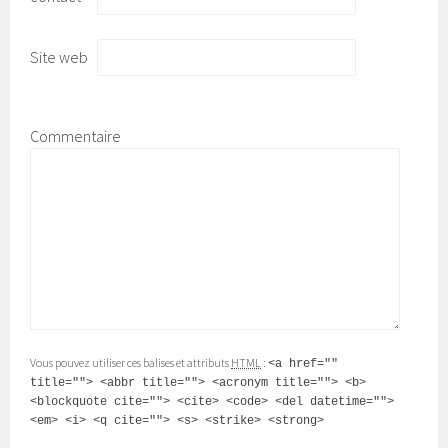
Site web
Commentaire
Vous pouvez utiliser ces balises et attributs
HTML
:
<a href=""
title=""> <abbr title=""> <acronym title=""> <b>
<blockquote cite=""> <cite> <code> <del datetime="">
<em> <i> <q cite=""> <s> <strike> <strong>