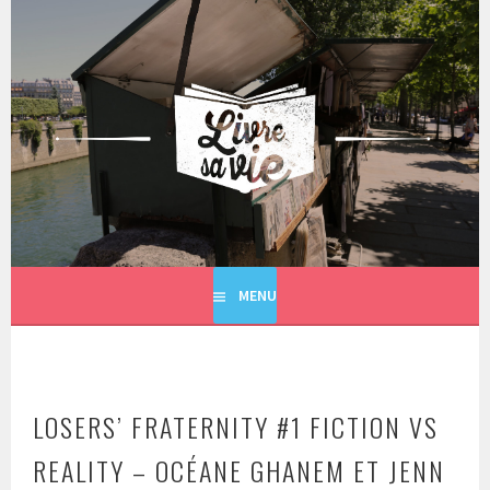
Aller
au
contenu
principal
LIVRE SA VIE
MENU
LOSERS’ FRATERNITY #1 FICTION VS
REALITY – OCÉANE GHANEM ET JENN