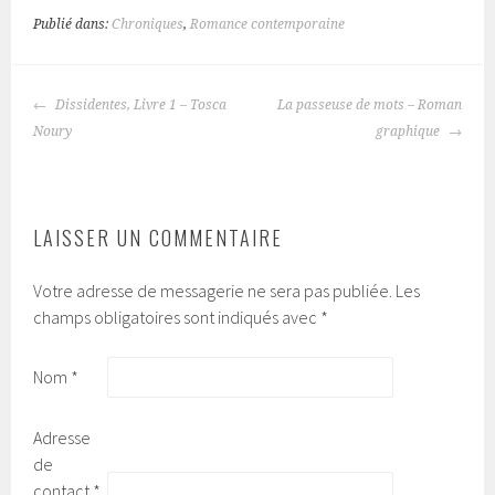
Publié dans:
Chroniques
,
Romance contemporaine
Dissidentes, Livre 1 – Tosca
La passeuse de mots – Roman
NAVIGATION
Noury
graphique
DES
ARTICLES
LAISSER UN COMMENTAIRE
Votre adresse de messagerie ne sera pas publiée.
Les
champs obligatoires sont indiqués avec
*
Nom
*
Adresse
de
contact
*