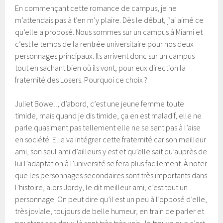
En commençant cette romance de campus, je ne
m’attendais pas à t’en m’y plaire. Dès le début, j’ai aimé ce
qu’elle a proposé. Nous sommes sur un campus à Miami et
c’est le temps de la rentrée universitaire pour nos deux
personnages principaux. Ils arrivent donc sur un campus
tout en sachant bien où ils vont, pour eux direction la
fraternité des Losers. Pourquoi ce choix ?
Juliet Bowell, d’abord, c’est une jeune femme toute
timide, mais quand je dis timide, ça en est maladif, elle ne
parle quasiment pas tellement elle ne se sent pas à l’aise
en société. Elle va intégrer cette fraternité car son meilleur
ami, son seul ami d’ailleurs y est et qu’elle sait qu’auprès de
lui l’adaptation à l’université se fera plus facilement. À noter
que les personnages secondaires sont très importants dans
l’histoire, alors Jordy, le dit meilleur ami, c’est tout un
personnage. On peut dire qu’il est un peu à l’opposé d’elle,
très joviale, toujours de belle humeur, en train de parler et
pourtant ces deux-là sont très très unis. Je trouve que c’est