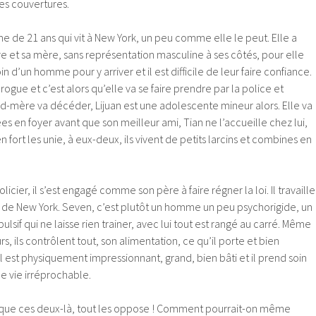
es couvertures.
e de 21 ans qui vit à New York, un peu comme elle le peut. Elle a
e et sa mère, sans représentation masculine à ses côtés, pour elle
in d’un homme pour y arriver et il est difficile de leur faire confiance.
ogue et c’est alors qu’elle va se faire prendre par la police et
d-mère va décéder, Lijuan est une adolescente mineur alors. Elle va
 en foyer avant que son meilleur ami, Tian ne l’accueille chez lui,
ien fort les unie, à eux-deux, ils vivent de petits larcins et combines en
licier, il s’est engagé comme son père à faire régner la loi. Il travaille
s de New York. Seven, c’est plutôt un homme un peu psychorigide, un
if qui ne laisse rien trainer, avec lui tout est rangé au carré. Même
rs, ils contrôlent tout, son alimentation, ce qu’il porte et bien
Il est physiquement impressionnant, grand, bien bâti et il prend soin
e vie irréprochable.
 que ces deux-là, tout les oppose ! Comment pourrait-on même