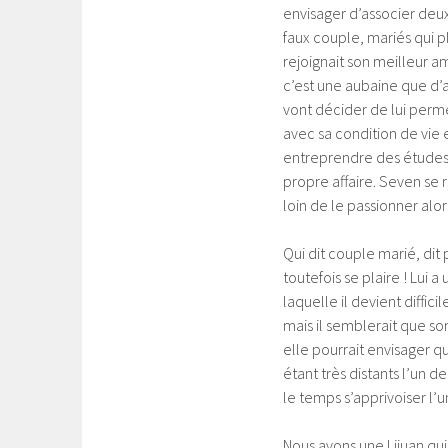
envisager d’associer deux
faux couple, mariés qui p
rejoignait son meilleur am
c’est une aubaine que d’av
vont décider de lui permet
avec sa condition de vie e
entreprendre des études 
propre affaire. Seven se r
loin de le passionner alors
Qui dit couple marié, dit 
toutefois se plaire ! Lui a
laquelle il devient diffi
mais il semblerait que so
elle pourrait envisager q
étant très distants l’un de
le temps s’apprivoiser l’u
Nous avons une Lijuan qui 