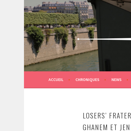
Aller
au
contenu
principal
LIVRE SA VIE
ACCUEIL
CHRONIQUES
NEWS
LOSERS’ FRATER
GHANEM ET JEN