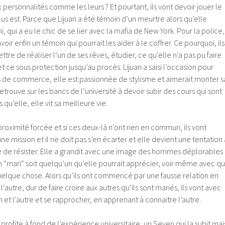
 personnalités comme les leurs ? Et pourtant, ils vont devoir jouer le
lus est. Parce que Lijuan a été témoin d’un meurtre alors qu’elle
i, qui a eu le chic de se lier avec la mafia de New York. Pour la police,
oir enfin un témoin qui pourrait les aider à le coffrer. Ce pourquoi, ils
tre de réaliser l’un de ses rêves, étudier, ce qu’elle n’a pas pu faire
t ce sous protection jusqu’au procès. Lijuan a saisi l’occasion pour
de commerce, elle est passionnée de stylisme et aimerait monter s
etrouve sur les bancs de l’université à devoir subir des cours qui sont
 qu’elle, elle vit sa meilleure vie.
proximité forcée et si ces deux-là n’ont rien en commun, ils vont
 une mission et il ne doit pas s’en écarter et elle devient une tentation 
cile de résister. Elle a grandit avec une image des hommes déplorables
n “mari“ soit quelqu’un qu’elle pourrait apprécier, voir même avec qu
uelque chose. Alors qu’ils ont commencé par une fausse relation en
 l’autre, dur de faire croire aux autres qu’ils sont mariés, ils vont avec
n et l’autre et se rapprocher, en apprenant à connaitre l’autre.
profite à fond de l’expérience universitaire, un Seven qui la subit mai