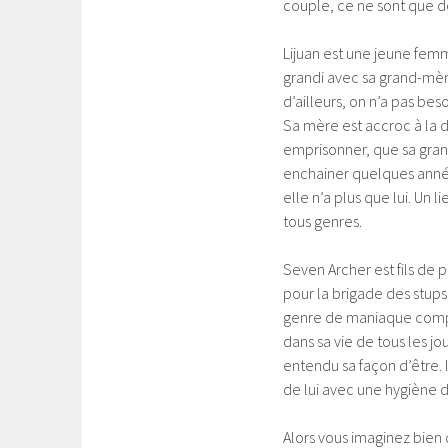
couple, ce ne sont que d
Lijuan est une jeune femm
grandi avec sa grand-mèr
d’ailleurs, on n’a pas beso
Sa mère est accroc à la dr
emprisonner, que sa gran
enchainer quelques années
elle n’a plus que lui. Un l
tous genres.
Seven Archer est fils de po
pour la brigade des stup
genre de maniaque compuls
dans sa vie de tous les jou
entendu sa façon d’être. 
de lui avec une hygiène d
Alors vous imaginez bien