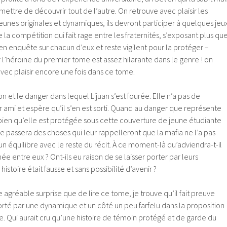
mettre de découvrir tout de l’autre. On retrouve avec plaisir les
eunes originales et dynamiques, ils devront participer à quelques jeu
 la compétition qui fait rage entre les fraternités, s’exposant plus qu
ven enquête sur chacun d’eux et reste vigilent pour la protéger –
ur l’héroïne du premier tome est assez hilarante dans le genre ! on
avec plaisir encore une fois dans ce tome.
on et le danger dans lequel Lijuan s’est fourée. Elle n’a pas de
 ami et espère qu’il s’en est sorti. Quand au danger que représente
 bien qu’elle est protégée sous cette couverture de jeune étudiante
se passera des choses qui leur rappelleront que la mafia ne l’a pas
un équilibre avec le reste du récit. À ce moment-là qu’adviendra-t-il
née entre eux ? Ont-ils eu raison de se laisser porter par leurs
istoire était fausse et sans possibilité d’avenir ?
 agréable surprise que de lire ce tome, je trouve qu’il fait preuve
 porté par une dynamique et un côté un peu farfelu dans la proposition
e. Qui aurait cru qu’une histoire de témoin protégé et de garde du