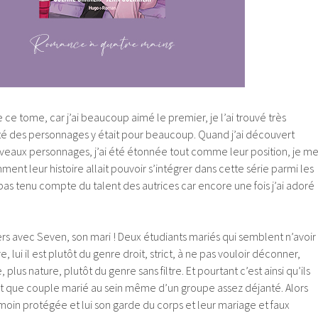
e ce tome, car j’ai beaucoup aimé le premier, je l’ai trouvé très
ité des personnages y était pour beaucoup. Quand j’ai découvert
uveaux personnages, j’ai été étonnée tout comme leur position, je m
nt leur histoire allait pouvoir s’intégrer dans cette série parmi les
pas tenu compte du talent des autrices car encore une fois j’ai adoré
sers avec Seven, son mari ! Deux étudiants mariés qui semblent n’avoir
re, lui il est plutôt du genre droit, strict, à ne pas vouloir déconner,
, plus nature, plutôt du genre sans filtre. Et pourtant c’est ainsi qu’ils
ant que couple marié au sein même d’un groupe assez déjanté. Alors
témoin protégée et lui son garde du corps et leur mariage et faux