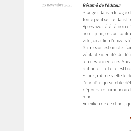
Résumé de l’éditeur
:
13 novembre 2025
Plongez dans la trilogie 
tome peut se lire dans l’
Après avoir été témoin d’
nom Lijuan, se voit contr
ville, direction l’universi
Sa mission est simple : fa
véritable identité. Un dé
feu des projecteurs. Mais
battante… et elle est bie
Et puis, même si elle le 
l’enquête qui semble dét
dépourvu d’humour ou de n
mari.
Au milieu de ce chaos, qu