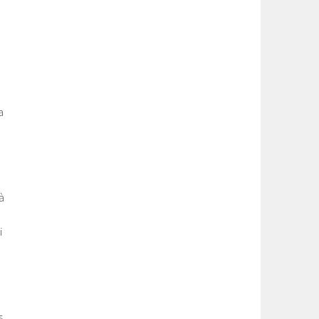
a
à
i
s