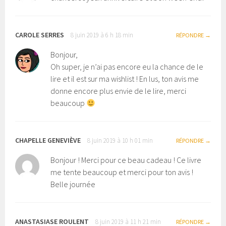
CAROLE SERRES
8 juin 2019 à 6 h 18 min
RÉPONDRE
Bonjour,
Oh super, je n’ai pas encore eu la chance de le
lire et il est sur ma wishlist ! En lus, ton avis me
donne encore plus envie de le lire, merci
beaucoup
CHAPELLE GENEVIÈVE
8 juin 2019 à 10 h 01 min
RÉPONDRE
Bonjour ! Merci pour ce beau cadeau ! Ce livre
me tente beaucoup et merci pour ton avis !
Belle journée
ANASTASIASE ROULENT
8 juin 2019 à 11 h 21 min
RÉPONDRE