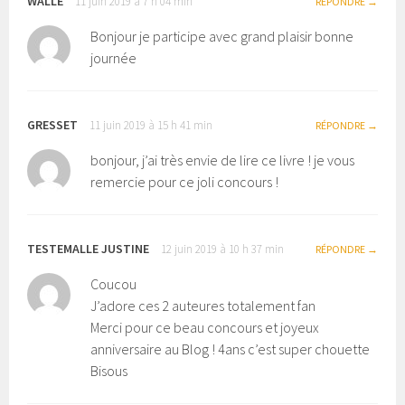
WALLE
11 juin 2019 à 7 h 04 min
RÉPONDRE
Bonjour je participe avec grand plaisir bonne
journée
GRESSET
11 juin 2019 à 15 h 41 min
RÉPONDRE
bonjour, j’ai très envie de lire ce livre ! je vous
remercie pour ce joli concours !
TESTEMALLE JUSTINE
12 juin 2019 à 10 h 37 min
RÉPONDRE
Coucou
J’adore ces 2 auteures totalement fan
Merci pour ce beau concours et joyeux
anniversaire au Blog ! 4ans c’est super chouette
Bisous