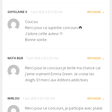
GHYSLAINE V
7 juin 2019 à 22 h 20 min
RÉPONDRE
Coucou
Merci pour ce superbe concours ☘️
J’adore cette auteur !!!
Bonne soirée
NATH BGR
7 juin 2019 à 22 h 23 min
RÉPONDRE
Merci pour le concours je tente ma chance car
j’aime vraiment Emma Green. Je croise les
doigts. Et merci aux éditions addictives.
MIRLOU
7 juin 2019 à 23 h 00 min
RÉPONDRE
Merci pour ce concours, je participe avec plaisir.