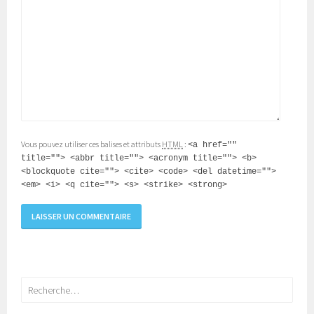
Vous pouvez utiliser ces balises et attributs
HTML
:
<a href=""
title=""> <abbr title=""> <acronym title=""> <b>
<blockquote cite=""> <cite> <code> <del datetime="">
<em> <i> <q cite=""> <s> <strike> <strong>
Rechercher :