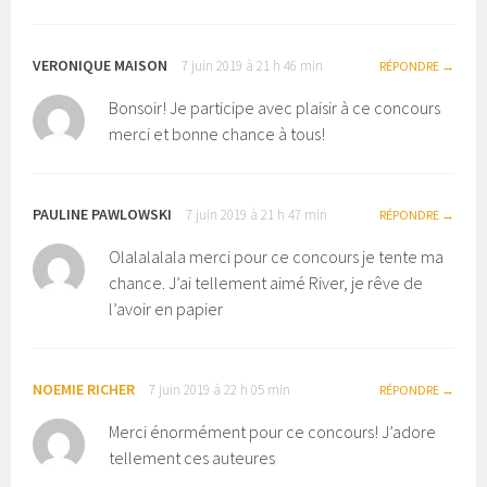
VERONIQUE MAISON
7 juin 2019 à 21 h 46 min
RÉPONDRE
Bonsoir! Je participe avec plaisir à ce concours
merci et bonne chance à tous!
PAULINE PAWLOWSKI
7 juin 2019 à 21 h 47 min
RÉPONDRE
Olalalalala merci pour ce concours je tente ma
chance. J’ai tellement aimé River, je rêve de
l’avoir en papier
NOEMIE RICHER
7 juin 2019 à 22 h 05 min
RÉPONDRE
Merci énormément pour ce concours! J’adore
tellement ces auteures