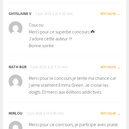
GHYSLAINE V
7 juin 2019 à 22 h 20 min
RÉPONDRE
Coucou
Merci pour ce superbe concours ☘️
J’adore cette auteur !!!
Bonne soirée
NATH BGR
7 juin 2019 à 22 h 23 min
RÉPONDRE
Merci pour le concours je tente ma chance car
j’aime vraiment Emma Green. Je croise les
doigts. Et merci aux éditions addictives.
MIRLOU
7 juin 2019 à 23 h 00 min
RÉPONDRE
Merci pour ce concours, je participe avec plaisir.