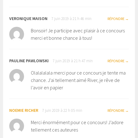
VERONIQUE MAISON
7 juin 2019 à 21 h 46 min
RÉPONDRE
Bonsoir! Je participe avec plaisir à ce concours
merci et bonne chance à tous!
PAULINE PAWLOWSKI
7 juin 2019 à 21 h 47 min
RÉPONDRE
Olalalalala merci pour ce concours je tente ma
chance. J’ai tellement aimé River, je rêve de
l’avoir en papier
NOEMIE RICHER
7 juin 2019 à 22 h 05 min
RÉPONDRE
Merci énormément pour ce concours! J’adore
tellement ces auteures