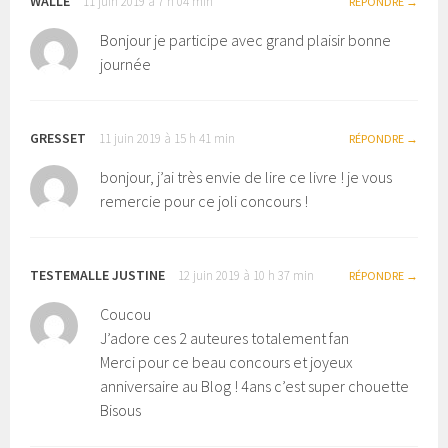
WALLE
11 juin 2019 à 7 h 04 min
RÉPONDRE
Bonjour je participe avec grand plaisir bonne
journée
GRESSET
11 juin 2019 à 15 h 41 min
RÉPONDRE
bonjour, j’ai très envie de lire ce livre ! je vous
remercie pour ce joli concours !
TESTEMALLE JUSTINE
12 juin 2019 à 10 h 37 min
RÉPONDRE
Coucou
J’adore ces 2 auteures totalement fan
Merci pour ce beau concours et joyeux
anniversaire au Blog ! 4ans c’est super chouette
Bisous