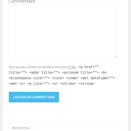
Commentaire
Vous pouvez utiliser ces balises et attributs
HTML
:
<a href=""
title=""> <abbr title=""> <acronym title=""> <b>
<blockquote cite=""> <cite> <code> <del datetime="">
<em> <i> <q cite=""> <s> <strike> <strong>
Rechercher :