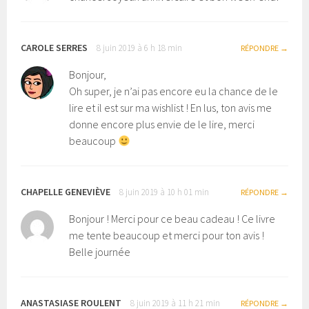
CAROLE SERRES
8 juin 2019 à 6 h 18 min
RÉPONDRE
Bonjour,
Oh super, je n’ai pas encore eu la chance de le
lire et il est sur ma wishlist ! En lus, ton avis me
donne encore plus envie de le lire, merci
beaucoup
CHAPELLE GENEVIÈVE
8 juin 2019 à 10 h 01 min
RÉPONDRE
Bonjour ! Merci pour ce beau cadeau ! Ce livre
me tente beaucoup et merci pour ton avis !
Belle journée
ANASTASIASE ROULENT
8 juin 2019 à 11 h 21 min
RÉPONDRE