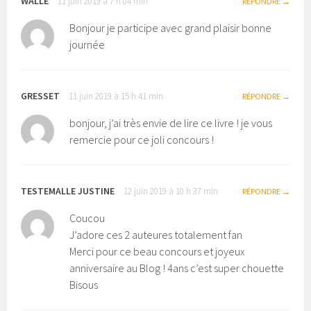
WALLE
11 juin 2019 à 7 h 04 min
RÉPONDRE
Bonjour je participe avec grand plaisir bonne
journée
GRESSET
11 juin 2019 à 15 h 41 min
RÉPONDRE
bonjour, j’ai très envie de lire ce livre ! je vous
remercie pour ce joli concours !
TESTEMALLE JUSTINE
12 juin 2019 à 10 h 37 min
RÉPONDRE
Coucou
J’adore ces 2 auteures totalement fan
Merci pour ce beau concours et joyeux
anniversaire au Blog ! 4ans c’est super chouette
Bisous