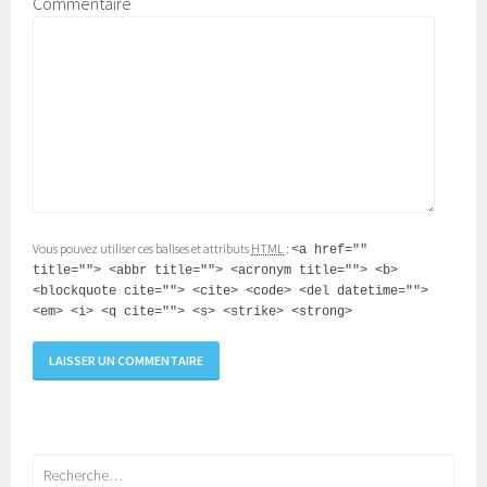
Commentaire
Vous pouvez utiliser ces balises et attributs
HTML
:
<a href=""
title=""> <abbr title=""> <acronym title=""> <b>
<blockquote cite=""> <cite> <code> <del datetime="">
<em> <i> <q cite=""> <s> <strike> <strong>
Rechercher :