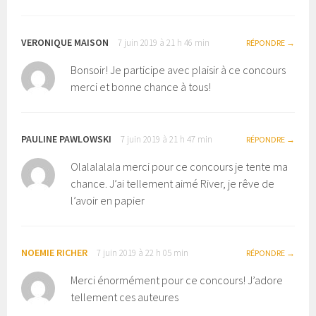
VERONIQUE MAISON
7 juin 2019 à 21 h 46 min
RÉPONDRE
Bonsoir! Je participe avec plaisir à ce concours
merci et bonne chance à tous!
PAULINE PAWLOWSKI
7 juin 2019 à 21 h 47 min
RÉPONDRE
Olalalalala merci pour ce concours je tente ma
chance. J’ai tellement aimé River, je rêve de
l’avoir en papier
NOEMIE RICHER
7 juin 2019 à 22 h 05 min
RÉPONDRE
Merci énormément pour ce concours! J’adore
tellement ces auteures