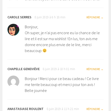
CAROLE SERRES
8 juin 2019 à 6 h 18 min
RÉPONDRE
Bonjour,
Oh super, je n’ai pas encore eu la chance de le
lire et il est sur ma wishlist ! En lus, ton avis me
donne encore plus envie de le lire, merci
beaucoup
CHAPELLE GENEVIÈVE
8 juin 2019 à 10 h 01 min
RÉPONDRE
Bonjour ! Merci pour ce beau cadeau ! Ce livre
me tente beaucoup et merci pour ton avis !
Belle journée
ANASTASIASE ROULENT
8 juin 2019 à 11 h 21 min
RÉPONDRE