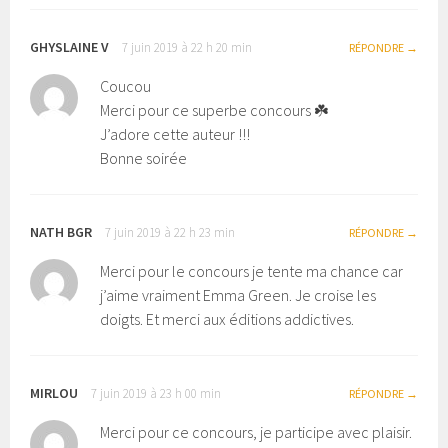
GHYSLAINE V
7 juin 2019 à 22 h 20 min
RÉPONDRE
Coucou
Merci pour ce superbe concours ☘️
J’adore cette auteur !!!
Bonne soirée
NATH BGR
7 juin 2019 à 22 h 23 min
RÉPONDRE
Merci pour le concours je tente ma chance car
j’aime vraiment Emma Green. Je croise les
doigts. Et merci aux éditions addictives.
MIRLOU
7 juin 2019 à 23 h 00 min
RÉPONDRE
Merci pour ce concours, je participe avec plaisir.