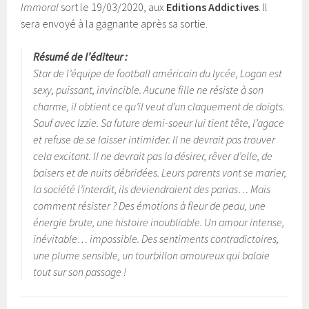
Immoral
sort le 19/03/2020, aux
Editions Addictives
. Il
sera envoyé à la gagnante après sa sortie.
Résumé de l’éditeur :
Star de l’équipe de football américain du lycée, Logan est
sexy, puissant, invincible. Aucune fille ne résiste à son
charme, il obtient ce qu’il veut d’un claquement de doigts.
Sauf avec Izzie. Sa future demi-soeur lui tient tête, l’agace
et refuse de se laisser intimider. Il ne devrait pas trouver
cela excitant. Il ne devrait pas la désirer, rêver d’elle, de
baisers et de nuits débridées. Leurs parents vont se marier,
la société l’interdit, ils deviendraient des parias… Mais
comment résister ? Des émotions à fleur de peau, une
énergie brute, une histoire inoubliable. Un amour intense,
inévitable… impossible. Des sentiments contradictoires,
une plume sensible, un tourbillon amoureux qui balaie
tout sur son passage !