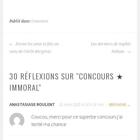
Publié dans:
Concours
Ferme les yeux et fais un
Les derniers de Sophie
NAVIGATION
voeu de Cécile Bergerac
Nahum
DES
ARTICLES
30 RÉFLEXIONS SUR “
CONCOURS ★
IMMORAL
”
ANASTASIASE ROULENT
12 mars 2020 à 14 h 13 min
RÉPONDRE
Coucou, merci pour ce superbe concours j’ai
tenté ma chance