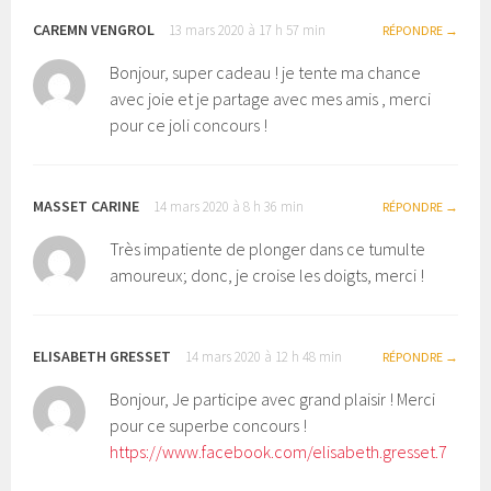
CAREMN VENGROL
13 mars 2020 à 17 h 57 min
RÉPONDRE
Bonjour, super cadeau ! je tente ma chance
avec joie et je partage avec mes amis , merci
pour ce joli concours !
MASSET CARINE
14 mars 2020 à 8 h 36 min
RÉPONDRE
Très impatiente de plonger dans ce tumulte
amoureux; donc, je croise les doigts, merci !
ELISABETH GRESSET
14 mars 2020 à 12 h 48 min
RÉPONDRE
Bonjour, Je participe avec grand plaisir ! Merci
pour ce superbe concours !
https://www.facebook.com/elisabeth.gresset.7