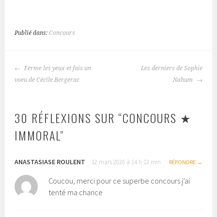
Publié dans:
Concours
Ferme les yeux et fais un
Les derniers de Sophie
NAVIGATION
voeu de Cécile Bergerac
Nahum
DES
ARTICLES
30 RÉFLEXIONS SUR “
CONCOURS ★
IMMORAL
”
ANASTASIASE ROULENT
12 mars 2020 à 14 h 13 min
RÉPONDRE
Coucou, merci pour ce superbe concours j’ai
tenté ma chance