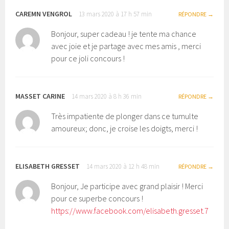
CAREMN VENGROL
13 mars 2020 à 17 h 57 min
RÉPONDRE
Bonjour, super cadeau ! je tente ma chance
avec joie et je partage avec mes amis , merci
pour ce joli concours !
MASSET CARINE
14 mars 2020 à 8 h 36 min
RÉPONDRE
Très impatiente de plonger dans ce tumulte
amoureux; donc, je croise les doigts, merci !
ELISABETH GRESSET
14 mars 2020 à 12 h 48 min
RÉPONDRE
Bonjour, Je participe avec grand plaisir ! Merci
pour ce superbe concours !
https://www.facebook.com/elisabeth.gresset.7