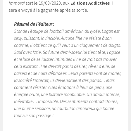
Immoral
sort le 19/03/2020, aux
Editions Addictives
. Il
sera envoyé à la gagnante après sa sortie.
Résumé de l’éditeur :
Star de l’équipe de football américain du lycée, Logan est
sexy, puissant, invincible. Aucune fille ne résiste à son
charme, il obtient ce qu’il veut d’un claquement de doigts.
Sauf avec Izzie. Sa future demi-soeur lui tient tête, l’agace
et refuse de se laisser intimider. Il ne devrait pas trouver
cela excitant. Il ne devrait pas la désirer, rêver d’elle, de
baisers et de nuits débridées. Leurs parents vont se marier,
la société l’interdit, ils deviendraient des parias… Mais
comment résister ? Des émotions à fleur de peau, une
énergie brute, une histoire inoubliable. Un amour intense,
inévitable… impossible. Des sentiments contradictoires,
une plume sensible, un tourbillon amoureux qui balaie
tout sur son passage !