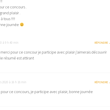
!!
our ce concours .
rand plaisir .
 tous !!!!
nne journée
0 à 9 h 40 min
RÉPONDRE
merci pour ce concour je participe avec plaisir j’aimerais découvrir
 le résumé est attirant
s 2020 à 16 h 18 min
RÉPONDRE
 pour ce concours, je participe avec plaisir, bonne journée