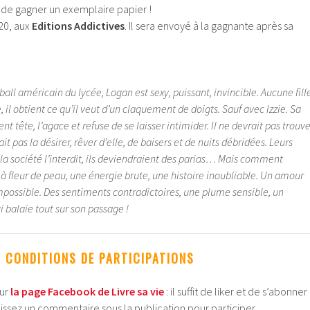
 de gagner un exemplaire papier !
20, aux
Editions Addictives
. Il sera envoyé à la gagnante après sa
ball américain du lycée, Logan est sexy, puissant, invincible. Aucune fill
 il obtient ce qu’il veut d’un claquement de doigts. Sauf avec Izzie. Sa
ent tête, l’agace et refuse de se laisser intimider. Il ne devrait pas trouv
ait pas la désirer, rêver d’elle, de baisers et de nuits débridées. Leurs
 la société l’interdit, ils deviendraient des parias… Mais comment
 à fleur de peau, une énergie brute, une histoire inoubliable. Un amour
mpossible. Des sentiments contradictoires, une plume sensible, un
 balaie tout sur son passage !
CONDITIONS DE PARTICIPATIONS
ur
la page Facebook de Livre sa vie
: il suffit de liker et de s’abonner
issez un commentaire sous la publication pour participer.