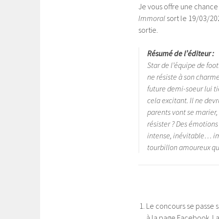
Je vous offre une chance
Immoral
sort le 19/03/20
sortie.
Résumé de l’éditeur :
Star de l’équipe de foot
ne résiste à son charme,
future demi-soeur lui ti
cela excitant. Il ne devr
parents vont se marier,
résister ? Des émotions
intense, inévitable… i
tourbillon amoureux qui
Le concours se passe s
à la page Facebook. La