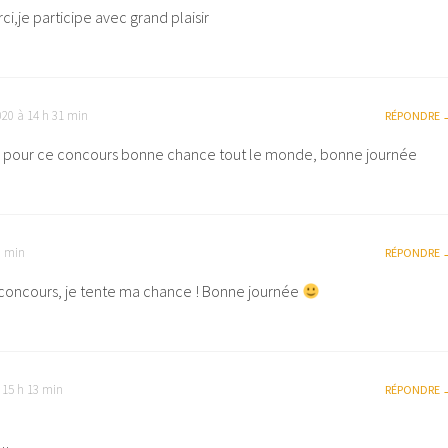
i,je participe avec grand plaisir
20 à 14 h 31 min
RÉPONDRE
i pour ce concours bonne chance tout le monde, bonne journée
9 min
RÉPONDRE
 concours, je tente ma chance ! Bonne journée
 15 h 13 min
RÉPONDRE