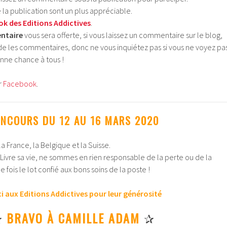
e la publication sont un plus appréciable.
k des Editions Addictives
.
ntaire
vous sera offerte, si vous laissez un commentaire sur le blog,
lide les commentaires, donc ne vous inquiétez pas si vous ne voyez pa
onne chance à tous !
r
Facebook
.
NCOURS DU 12 AU 16 MARS 2020
a France, la Belgique et la Suisse.
i Livre sa vie, ne sommes en rien responsable de la perte ou de la
e fois le lot confié aux bons soins de la poste !
i aux Editions Addictives pour leur générosité
✰
BRAVO À CAMILLE ADAM
✰