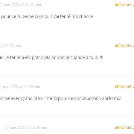
2 mars 2020 à 14 h 13 min
RÉPONDRE
 pour ce superbe concours j’ai tenté ma chance
à 14 h 20 min
RÉPONDRE
iii je tente avec grand plaisir bonne chance à tous !!!!
2 mars 2020 à 14 h 23 min
RÉPONDRE
ticipe avec grand plaisir merci pour ce concours bon après midi
T
12 mars 2020 à 14 h 28 min
RÉPONDRE