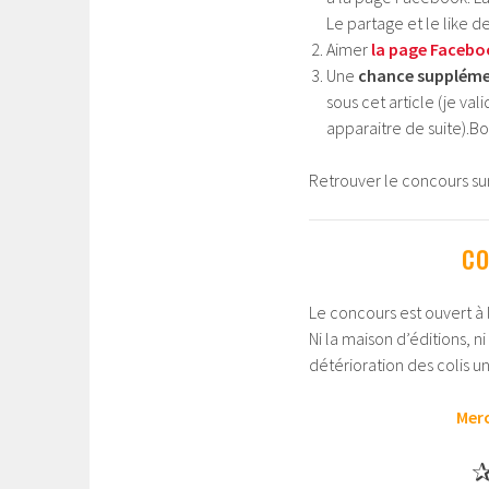
Le partage et le like d
Aimer
la page Faceboo
Une
chance suppléme
sous cet article (je va
apparaitre de suite).B
Retrouver le concours su
CO
Le concours est ouvert à l
Ni la maison d’éditions, n
détérioration des colis un
Merc