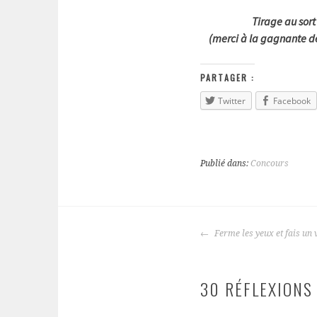
Tirage au sort
(merci à la gagnante d
PARTAGER :
Twitter
Facebook
Publié dans:
Concours
Ferme les yeux et fais un 
NAVIGATION
DES
ARTICLES
30 RÉFLEXIONS 