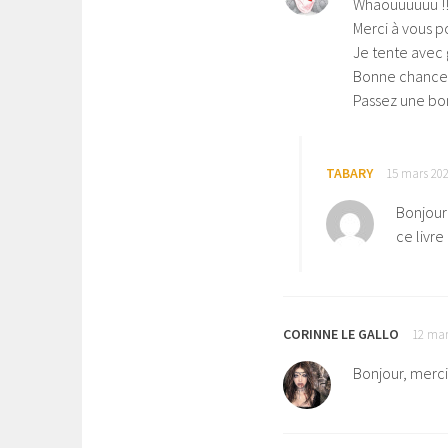
Whaouuuuuu !!
Merci à vous p
Je tente avec g
Bonne chance à
Passez une bo
TABARY
15 mars 202
Bonjour 
ce livre
CORINNE LE GALLO
12 mar
Bonjour, merci