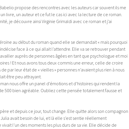
belio propose des rencontres avec les auteurs car souvent ils me
 livre, un auteur et ce fut le cas ici avec la lecture de ce roman.
ité, je découvre ainsi Virginie Grimaldi avec ce roman et j’ai
héroïne au début du roman quand elle se demandait « mais pourquoi
t indécise face à ce qui allait l’attendre. Elle va se retrouver pendant
ravailler auprès de personnes âgées en tant que psychologue et moi
istoires ! Et nous avons tous deux commis une erreur, celle de croire
e par leur état de « vieilles » personnes n’avaient plus rien à nous
ait être peu attrayant.
roman nous offre un panel d’émotions et d’histoires qui rendent la
 de 500 bien agréable. Oubliez cette pensée totalement fausse et
 père et depuis ce jour, tout change. Elle quitte alors son compagnon
Julia avait besoin de lui, et là elle s’est sentie réellement
vivait l’un des moments les plus durs de sa vie. Elle décide de