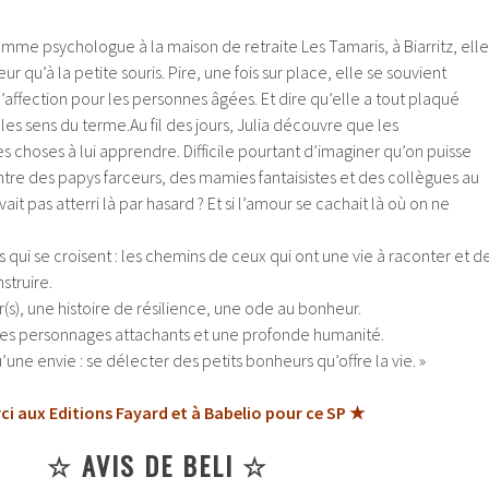
me psychologue à la maison de retraite Les Tamaris, à Biarritz, elle
r qu’à la petite souris. Pire, une fois sur place, elle se souvient
affection pour les personnes âgées. Et dire qu’elle a tout plaqué
 les sens du terme.
Au fil des jours, Julia découvre que les
s choses à lui apprendre. Difficile pourtant d’imaginer qu’on puisse
ntre des papys farceurs, des mamies fantaisistes et des collègues au
ait pas atterri là par hasard ? Et si l’amour se cachait là où on ne
s qui se croisent : les chemins de ceux qui ont une vie à raconter et d
struire.
r(s), une histoire de résilience, une ode au bonheur.
es personnages attachants et une profonde humanité.
’une envie : se délecter des petits bonheurs qu’offre la vie. »
ci aux Editions Fayard et à Babelio pour ce SP ★
☆ AVIS DE BELI ☆