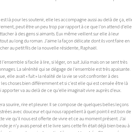
 est là pour les soutenir, elle les accompagne aussi au delà de ça, ell
èrement, peut être un peu trop par rapport à ce que l’on attend d’elle
acher à des gens si aimants. Eux même veillent sur elle à leur
out au long du roman. J’aime la façon délicate dont ils vont faire en
acher au petit fils de la nouvelle résidente, Raphaël.
’ensemble si facile à lire, si léger, on suit Julia mais on se sent très
onnages. La sérénité qui se dégage de l’ensemble est très apaisante.
ue, elle avait « fuit » la réalité de la vie se voit confronter à des
r les choses bien différemment et si c’est elle qui est censée être là
ui apporter va au delà de ce qu’elle imaginait vivre auprès d’eux.
era sourire, rire et pleurer. Il se compose de quelques belles leçons
estrées avec douceur et qui nous rappellent à quel point il est bon de
tte vie qu’il nous est offerte de vivre et ce au moment présent. J’ai
nde je n’y avais pensé et le livre sans cette fin était déjà bien beau à