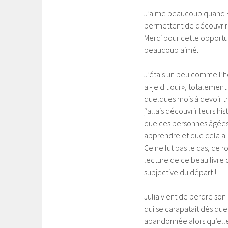
J’aime beaucoup quand Ba
permettent de découvrir un
Merci pour cette opportun
beaucoup aimé.
J’étais un peu comme l’
ai-je dit oui », totalemen
quelques mois à devoir t
j’allais découvrir leurs h
que ces personnes âgées d
apprendre et que cela all
Ce ne fut pas le cas, ce 
lecture de ce beau livre
subjective du départ !
Julia vient de perdre son
qui se carapatait dès que 
abandonnée alors qu’elle 