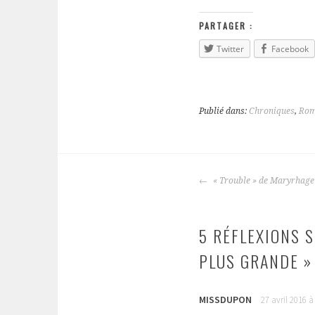
PARTAGER :
Twitter
Facebook
Publié dans:
Chroniques
,
Rom
« Trouble » de Maryrhage
NAVIGATION
DES
ARTICLES
5 RÉFLEXIONS S
PLUS GRANDE »
MISSDUPON
27 avril 2016 