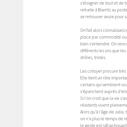
s’éloigner de tout et de t
retraite à Biarritz au pos
se retrouver seule pour sa
On fait alors connaissanc
place par commodité ou p
bien s’entendre. On renc
différents les uns que les
drôles, tristes.
Les cotoyer procure très 
Elle tient un rôle importa
certains qui semblent vou
s’épanchent auprès d’elle
Si l’on croit que la vie s’
résidents vivent pleineme
Alors qu’à l’âge de Julia
on n’a plus le temps de ré
le geste est rafraichissan