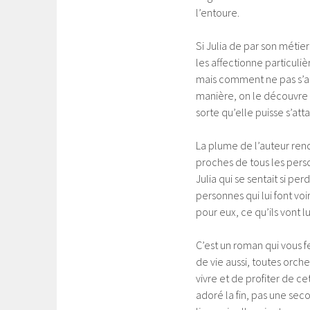
l’entoure.
Si Julia de par son métier
les affectionne particuli
mais comment ne pas s’att
manière, on le découvre t
sorte qu’elle puisse s’att
La plume de l’auteur rend l
proches de tous les pers
Julia qui se sentait si perd
personnes qui lui font voi
pour eux, ce qu’ils vont l
C’est un roman qui vous f
de vie aussi, toutes orch
vivre et de profiter de ce
adoré la fin, pas une seco