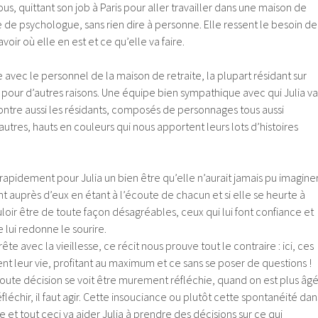
ous, quittant son job à Paris pour aller travailler dans une maison de
te de psychologue, sans rien dire à personne. Elle ressent le besoin de
voir où elle en est et ce qu’elle va faire.
e avec le personnel de la maison de retraite, la plupart résidant sur
our d’autres raisons. Une équipe bien sympathique avec qui Julia va
ontre aussi les résidants, composés de personnages tous aussi
 autres, hauts en couleurs qui nous apportent leurs lots d’histoires
rapidement pour Julia un bien être qu’elle n’aurait jamais pu imaginer
nt auprès d’eux en étant à l’écoute de chacun et si elle se heurte à
loir être de toute façon désagréables, ceux qui lui font confiance et
 lui redonne le sourire.
arrête avec la vieillesse, ce récit nous prouve tout le contraire : ici, ces
nt leur vie, profitant au maximum et ce sans se poser de questions !
, toute décision se voit être murement réfléchie, quand on est plus âgé
fléchir, il faut agir. Cette insouciance ou plutôt cette spontanéité dan
te et tout ceci va aider Julia à prendre des décisions sur ce qui