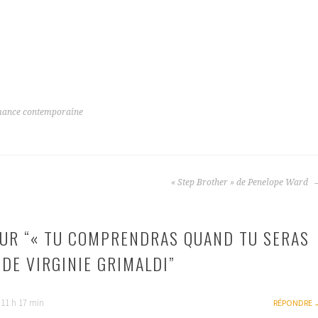
ance contemporaine
« Step Brother » de Penelope Ward
UR “
« TU COMPRENDRAS QUAND TU SERAS
 DE VIRGINIE GRIMALDI
”
à 11 h 17 min
RÉPONDRE