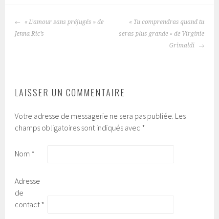
« L’amour sans préjugés » de
« Tu comprendras quand tu
NAVIGATION
Jenna Ric’s
seras plus grande » de Virginie
DES
Grimaldi
ARTICLES
LAISSER UN COMMENTAIRE
Votre adresse de messagerie ne sera pas publiée.
Les
champs obligatoires sont indiqués avec
*
Nom
*
Adresse
de
contact
*