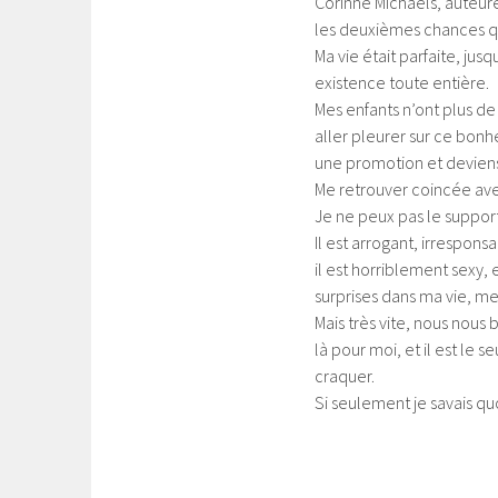
Corinne Michaels, auteure
les deuxièmes chances que
Ma vie était parfaite, ju
existence toute entière.
Mes enfants n’ont plus de 
aller pleurer sur ce bonhe
une promotion et deviens 
Me retrouver coincée avec
Je ne peux pas le support
Il est arrogant, irrespons
il est horriblement sexy, 
surprises dans ma vie, m
Mais très vite, nous nous
là pour moi, et il est le 
craquer.
Si seulement je savais qu