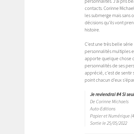
personnalités. J’ai pris b
contacts. Corinne Michae
les submerge mais sans ou
décisions qu’ils vont pren
histoire.
C’est une très belle séri
personnalités multiples e
apporte quelque chose de
personnalités de ses pers
apprécié, c’est de sentir 
point chacun d’eux s’épan
Je reviendrai #4 Si se
De Corinne Michaels
Auto-Editions
Papier et Numérique (4
Sortie le 25/05/2022