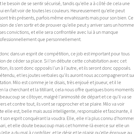
le besoin de se sentir sécurisé, tandis qu’elle a à côté de cela une
ui en fait voir de toutes les couleurs. Heureusement qu’elle peut
sont très présents, parfois même envahissants mais pour son bien. Ce
asion de s’en sortir et de prouver qu’elle peut y arriver sans un homme
 ses convictions, et elle sera confrontée avec lui à un manque
professionnellement que personnellement.
donc dans un esprit de compétition, ce job est important pour tous
tion de céder sa place. Si l’on débute cette cohabitation avec cet
ion, ils sont donc opposés l’un à l’autre, et ils seront donc opposés.
 détendu, et les joutes verbales qu’ils auront nous accompagneront su
tion. Milo est comme je le disais, très enjoué et joueur, et il le
n la cherchant et la titillant, cela nous offre quelques bons moments
s beaucoup se côtoyer, malgré l’animosité de départ et ce qu’il va se
ers et contre tout, ils vont se rapprocher et se plaire. Milo va voir
elle est, belle mais aussi intelligente, responsable et fascinante, il
e et son esprit conquérant la voudra. Elle, elle n’a plus connu d’homme
ari, et elle doute beaucoup mais cet homme-là exerce sur elle un
lle a du mal à contrôler, et le désir et le plaisir qu’elle éprouve au