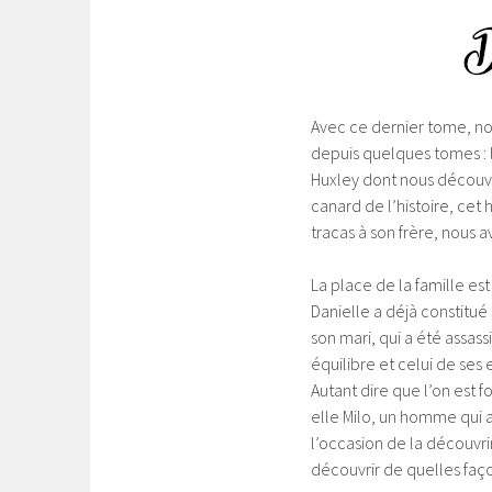
Avec ce dernier tome, n
depuis quelques tomes : l
Huxley dont nous découvrio
canard de l’histoire, cet
tracas à son frère, nous a
La place de la famille es
Danielle a déjà constitué
son mari, qui a été assass
équilibre et celui de ses 
Autant dire que l’on est f
elle Milo, un homme qui a
l’occasion de la découvri
découvrir de quelles façon