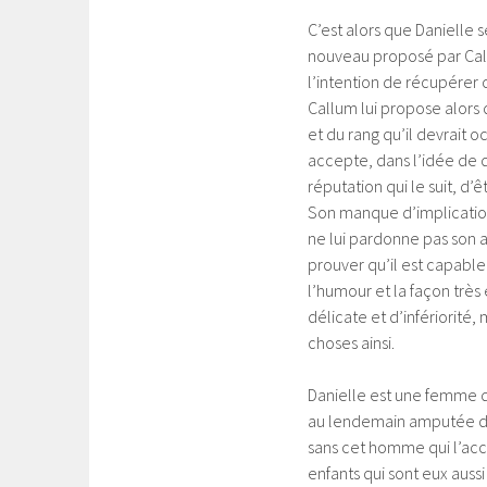
C’est alors que Danielle 
nouveau proposé par Callu
l’intention de récupérer c
Callum lui propose alors 
et du rang qu’il devrait o
accepte, dans l’idée de 
réputation qui le suit, d
Son manque d’implication 
ne lui pardonne pas son at
prouver qu’il est capable
l’humour et la façon très 
délicate et d’infériorité,
choses ainsi.
Danielle est une femme qu
au lendemain amputée d’
sans cet homme qui l’acc
enfants qui sont eux auss