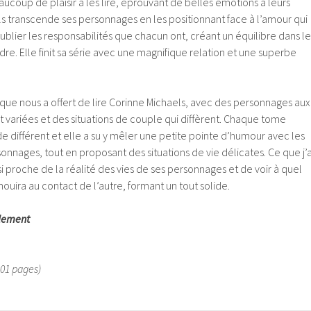
eaucoup de plaisir à les lire, éprouvant de belles émotions à leurs
ls transcende ses personnages en les positionnant face à l’amour qui
blier les responsabilités que chacun ont, créant un équilibre dans le
dre. Elle finit sa série avec une magnifique relation et une superbe
e que nous a offert de lire Corinne Michaels, avec des personnages aux
t variées et des situations de couple qui diffèrent. Chaque tome
 différent et elle a su y mêler une petite pointe d’humour avec les
onnages, tout en proposant des situations de vie délicates. Ce que j’a
si proche de la réalité des vies de ses personnages et de voir à quel
ouira au contact de l’autre, formant un tout solide.
ulement
01 pages)