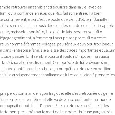
semble retrouver un semblant d’équilibre dans sa vie, avec ce
m, qui a confiance en elle, que Milo fait son entrée. Il a bien
e qui lui revient, et ici c’est ce poste que vient d’obtenir Danielle.
d’être son assistant, un poste bien en dessous de ce qu’il est capable
ccupé, mais selon son frère, il se doit de faire ses preuves. Milo
dégager gentiment la femme qui occupe son poste. Milo a cette
’être un homme à femmes, volages, peu sérieux et un peu trop joueur.
dans l’entreprise familiale a laissé des traces importantes et Callu
titude passée. Ici, il semble pourtant vouloir s’imposer mais aussi
 de sérieux et d’investissement. On apprécie de lui le dynamisme,
enjouée dont il prend les choses, alors qu’il se retrouve en position
 mais il a aussi grandement confiance en lui et cela l’aide à prendre les
i a perdu son mari de façon tragique, elle s’est retrouvée du genre
une partie d’elle-même et elle va devoir se confronter au monde
ompagnait depuis tant d’années. Elle se retrouve aussi face à des
i fortement perturbés par la mort de leur père. Un jeune garçon très