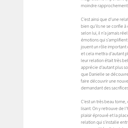
moindre rapprochement de
C’est ainsi que d’une rel
bien qu’ils ne se confie à
selon lui, il n’a jamais r
émotions qui s’amplifient
jouent un rôle important d
et cela mettra d’autant p
leur relation était très 
apprécie d’autant plus son
que Danielle se découvre 
faire découvrir une nouvel
demandant des sacrifices,
C’est un très beau tome, 
lisant. On y retrouve de 
plaisir éprouvé et la pla
relation qui s’installe e