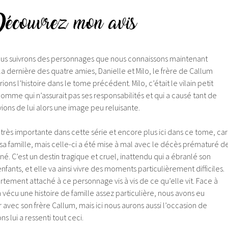
ous suivrons des personnages que nous connaissons maintenant
a dernière des quatre amies, Danielle et Milo, le frère de Callum
ns l’histoire dans le tome précédent. Milo, c’était le vilain petit
 homme qui n’assurait pas ses responsabilités et qui a causé tant de
vions de lui alors une image peu reluisante.
t très importante dans cette série et encore plus ici dans ce tome, car
 sa famille, mais celle-ci a été mise à mal avec le décès prématuré d
iné. C’est un destin tragique et cruel, inattendu qui a ébranlé son
enfants, et elle va ainsi vivre des moments particulièrement difficiles.
ortement attaché à ce personnage vis à vis de ce qu’elle vit. Face à
 vécu une histoire de famille assez particulière, nous avons eu
r avec son frère Callum, mais ici nous aurons aussi l’occasion de
s lui a ressenti tout ceci.