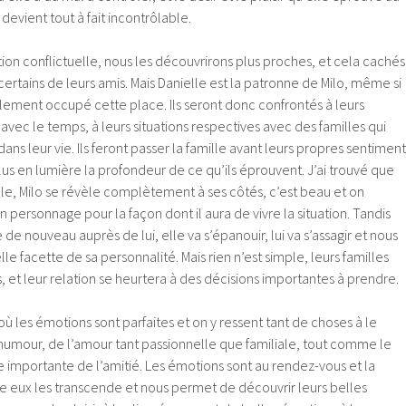
vient tout à fait incontrôlable.
ation conflictuelle, nous les découvrirons plus proches, et cela cachés
 certains de leurs amis. Mais Danielle est la patronne de Milo, même si
éellement occupé cette place. Ils seront donc confrontés à leurs
 avec le temps, à leurs situations respectives avec des familles qui
ans leur vie. Ils feront passer la famille avant leurs propres sentiment
lus en lumière la profondeur de ce qu’ils éprouvent. J’ai trouvé que
belle, Milo se révèle complètement à ses côtés, c’est beau et on
 personnage pour la façon dont il aura de vivre la situation. Tandis
de nouveau auprès de lui, elle va s’épanouir, lui va s’assagir et nous
le facette de sa personnalité. Mais rien n’est simple, leurs familles
 et leur relation se heurtera à des décisions importantes à prendre.
où les émotions sont parfaites et on y ressent tant de choses à le
l’humour, de l’amour tant passionnelle que familiale, tout comme le
ce importante de l’amitié. Les émotions sont au rendez-vous et la
ntre eux les transcende et nous permet de découvrir leurs belles