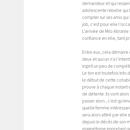
demandeur et qui ressent 
adolescente rebelle qui l
compter sur ses amis qui 
job, c’est pour elle l’occ
L’arrivée de Milo ébranle
confiance en elle, tant 
Entre eux, cela démarre 
deux et aucun n’a l’inten
esprit un peu de compétit
Le ton est toutefois très
le début de cette cohabita
prouve à chaque instant e
de détente. Ils vont alor
passer alors , c’est qu’env
quelle femme intéressante 
sera alors attiré par ell
depuis le décès de son m
magnétisme important qu’e