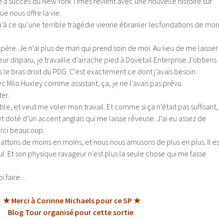
 à succès du New York Times revient avec une nouvelle histoire sur
 nous offre la vie.
squ’à ce qu’une terrible tragédie vienne ébranler les fondations de mo
père. Je n’ai plus de mari qui prend soin de moi. Au lieu de me laisser
ur disparu, je travaille d’arrache pied à Dovetail Enterprise.
J’obtiens
le bras droit du PDG. C’est exactement ce dont j’avais besoin.
 Milo Huxley comme assistant, ça, je ne l’avais pas prévu.
er.
able, et veut me voler mon travail. Et comme si ça n’était pas suffisant,
et doté d’un accent anglais qui me laisse rêveuse. J’ai eu assez de
erci beaucoup.
 battons de moins en moins, et nous nous amusons de plus en plus. Il es
seul. Et son physique ravageur n’est plus la seule chose qui me fasse
oi faire…
★ Merci à Corinne Michaels pour ce SP ★
Blog Tour organisé pour cette sortie