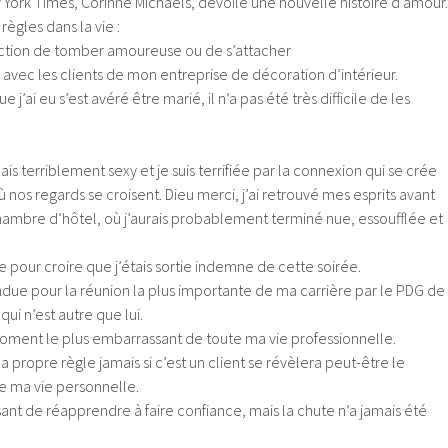
 York Times, Corinne Michaels, dévoile une nouvelle histoire d’amour.
ègles dans la vie :
rdiction de tomber amoureuse ou de s’attacher
 avec les clients de mon entreprise de décoration d’intérieur.
j’ai eu s’est avéré être marié, il n’a pas été très difficile de les
is terriblement sexy et je suis terrifiée par la connexion qui se crée
ù nos regards se croisent. Dieu merci, j’ai retrouvé mes esprits avant
chambre d’hôtel, où j’aurais probablement terminé nue, essoufflée et
e pour croire que j’étais sortie indemne de cette soirée.
ndue pour la réunion la plus importante de ma carrière par le PDG de
ui n’est autre que lui.
ment le plus embarrassant de toute ma vie professionnelle.
propre règle jamais si c’est un client se révèlera peut-être le
e ma vie personnelle.
aisant de réapprendre à faire confiance, mais la chute n’a jamais été