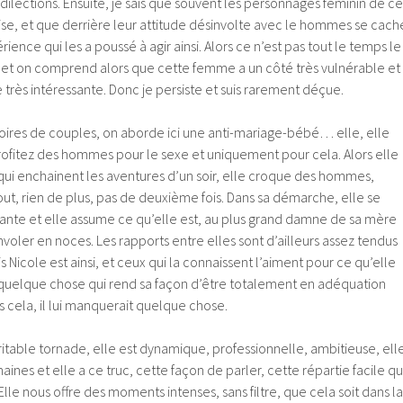
dilections. Ensuite, je sais que souvent les personnages féminin de ce
ise, et que derrière leur attitude désinvolte avec le hommes se cach
ence qui les a poussé à agir ainsi. Alors ce n’est pas tout le temps le
st et on comprend alors que cette femme a un côté très vulnérable et
e très intéressante. Donc je persiste et suis rarement déçue.
stoires de couples, on aborde ici une anti-mariage-bébé… elle, elle
profitez des hommes pour le sexe et uniquement pour cela. Alors elle
i enchainent les aventures d’un soir, elle croque des hommes,
tout, rien de plus, pas de deuxième fois. Dans sa démarche, elle se
irante et elle assume ce qu’elle est, au plus grand damne de sa mère
onvoler en noces. Les rapports entre elles sont d’ailleurs assez tendus
 Nicole est ainsi, et ceux qui la connaissent l’aiment pour ce qu’elle
n quelque chose qui rend sa façon d’être totalement en adéquation
s cela, il lui manquerait quelque chose.
éritable tornade, elle est dynamique, professionnelle, ambitieuse, ell
ines et elle a ce truc, cette façon de parler, cette répartie facile qu
Elle nous offre des moments intenses, sans filtre, que cela soit dans la