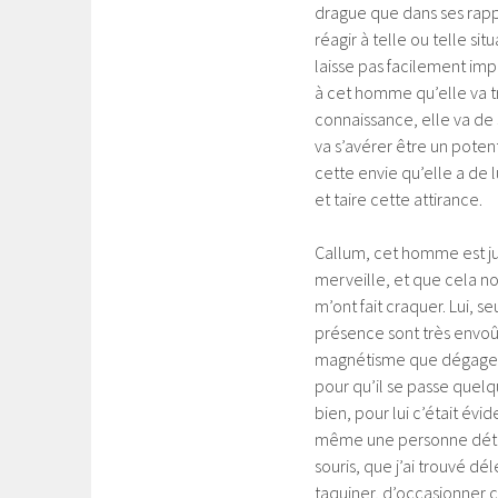
drague que dans ses rappo
réagir à telle ou telle si
laisse pas facilement impr
à cet homme qu’elle va tro
connaissance, elle va de s
va s’avérer être un poten
cette envie qu’elle a de 
et taire cette attirance.
Callum, cet homme est just
merveille, et que cela no
m’ont fait craquer. Lui, s
présence sont très envoû
magnétisme que dégage ce
pour qu’il se passe quelqu
bien, pour lui c’était évide
même une personne détermi
souris, que j’ai trouvé d
taquiner, d’occasionner c