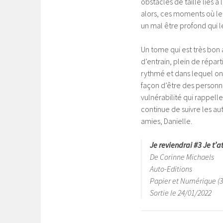
obstacles de taille liés à 
alors, ces moments où le 
un mal être profond qui le
Un tome qui est très bon a
d’entrain, plein de répar
rythmé et dans lequel on s
façon d’être des personn
vulnérabilité qui rappelle
continue de suivre les a
amies, Danielle.
Je reviendrai #3 Je t’
De Corinne Michaels
Auto-Editions
Papier et Numérique (3
Sortie le 24/01/2022