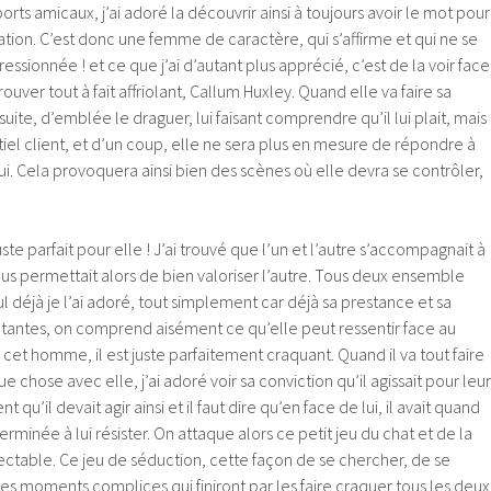
rts amicaux, j’ai adoré la découvrir ainsi à toujours avoir le mot pour
tuation. C’est donc une femme de caractère, qui s’affirme et qui ne se
essionnée ! et ce que j’ai d’autant plus apprécié, c’est de la voir face
uver tout à fait affriolant, Callum Huxley. Quand elle va faire sa
uite, d’emblée le draguer, lui faisant comprendre qu’il lui plait, mais i
tiel client, et d’un coup, elle ne sera plus en mesure de répondre à
lui. Cela provoquera ainsi bien des scènes où elle devra se contrôler,
e parfait pour elle ! J’ai trouvé que l’un et l’autre s’accompagnait à
us permettait alors de bien valoriser l’autre. Tous deux ensemble
eul déjà je l’ai adoré, tout simplement car déjà sa prestance et sa
tantes, on comprend aisément ce qu’elle peut ressentir face au
t homme, il est juste parfaitement craquant. Quand il va tout faire
e chose avec elle, j’ai adoré voir sa conviction qu’il agissait pour leur
nt qu’il devait agir ainsi et il faut dire qu’en face de lui, il avait quand
née à lui résister. On attaque alors ce petit jeu du chat et de la
électable. Ce jeu de séduction, cette façon de se chercher, de se
es moments complices qui finiront par les faire craquer tous les deux