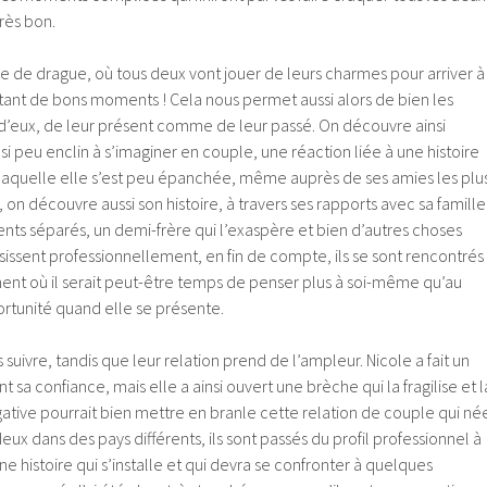
très bon.
tie de drague, où tous deux vont jouer de leurs charmes pour arriver à
re tant de bons moments ! Cela nous permet aussi alors de bien les
t d’eux, de leur présent comme de leur passé. On découvre ainsi
 si peu enclin à s’imaginer en couple, une réaction liée à une histoire
aquelle elle s’est peu épanchée, même auprès de ses amies les plu
on découvre aussi son histoire, à travers ses rapports avec sa famille
nts séparés, un demi-frère qui l’exaspère et bien d’autres choses
sissent professionnellement, en fin de compte, ils se sont rencontrés
t où il serait peut-être temps de penser plus à soi-même qu’au
portunité quand elle se présente.
suivre, tandis que leur relation prend de l’ampleur. Nicole a fait un
t sa confiance, mais elle a ainsi ouvert une brèche qui la fragilise et l
ative pourrait bien mettre en branle cette relation de couple qui né
 deux dans des pays différents, ils sont passés du profil professionnel à
ne histoire qui s’installe et qui devra se confronter à quelques