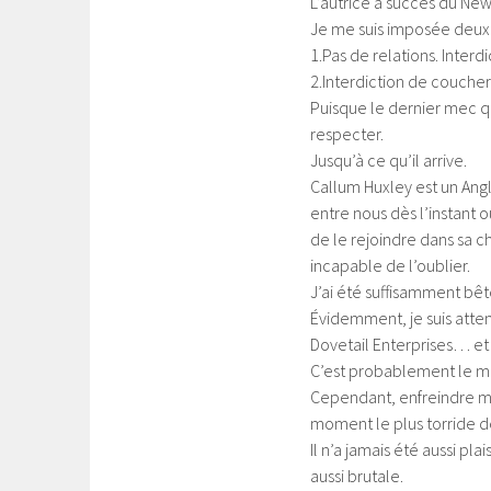
L’autrice à succès du New
Je me suis imposée deux r
1.Pas de relations. Inte
2.Interdiction de coucher
Puisque le dernier mec que 
respecter.
Jusqu’à ce qu’il arrive.
Callum Huxley est un Angla
entre nous dès l’instant o
de le rejoindre dans sa 
incapable de l’oublier.
J’ai été suffisamment bêt
Évidemment, je suis atte
Dovetail Enterprises… et q
C’est probablement le mo
Cependant, enfreindre ma 
moment le plus torride d
Il n’a jamais été aussi pl
aussi brutale.