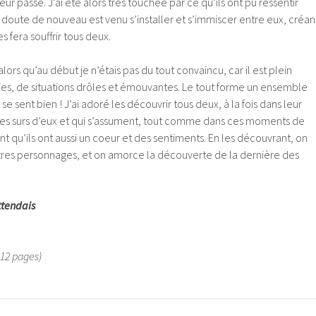
leur passé. J’ai été alors très touchée par ce qu’ils ont pu ressentir
doute de nouveau est venu s’installer et s’immiscer entre eux, créan
s fera souffrir tous deux.
lors qu’au début je n’étais pas du tout convaincu, car il est plein
ties, de situations drôles et émouvantes. Le tout forme un ensemble
e sent bien ! J’ai adoré les découvrir tous deux, à la fois dans leur
es surs d’eux et qui s’assument, tout comme dans ces moments de
nt qu’ils ont aussi un coeur et des sentiments. En les découvrant, on
utres personnages, et on amorce la découverte de la dernière des
attendais
12 pages)