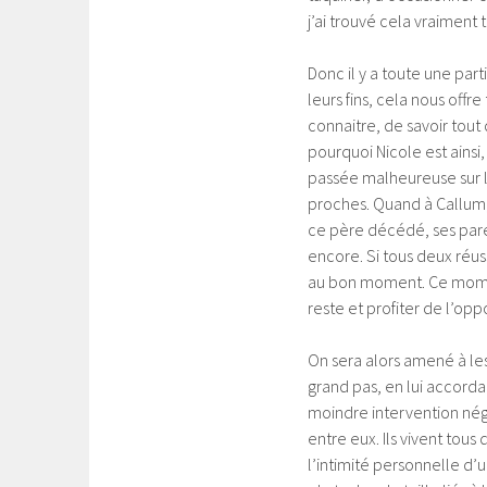
j’ai trouvé cela vraiment 
Donc il y a toute une par
leurs fins, cela nous off
connaitre, de savoir tou
pourquoi Nicole est ainsi,
passée malheureuse sur l
proches. Quand à Callum, 
ce père décédé, ses pare
encore. Si tous deux réus
au bon moment. Ce momen
reste et profiter de l’op
On sera alors amené à les 
grand pas, en lui accordan
moindre intervention nég
entre eux. Ils vivent tous
l’intimité personnelle d’u