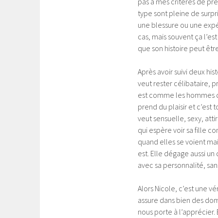
pas à mes critères de pré
type sont pleine de surpr
une blessure ou une expéri
cas, mais souvent ça l’e
que son histoire peut êtr
Après avoir suivi deux hi
veut rester célibataire, 
est comme les hommes qu
prend du plaisir et c’est 
veut sensuelle, sexy, att
qui espère voir sa fille c
quand elles se voient mais
est. Elle dégage aussi u
avec sa personnalité, san
Alors Nicole, c’est une v
assure dans bien des doma
nous porte à l’apprécier. 