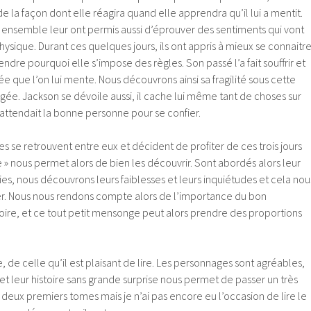
e la façon dont elle réagira quand elle apprendra qu’il lui a mentit.
 ensemble leur ont permis aussi d’éprouver des sentiments qui vont
hysique. Durant ces quelques jours, ils ont appris à mieux se connaitr
re pourquoi elle s’impose des règles. Son passé l’a fait souffrir et
ée que l’on lui mente. Nous découvrons ainsi sa fragilité sous cette
rgée. Jackson se dévoile aussi, il cache lui même tant de choses sur
l attendait la bonne personne pour se confier.
es se retrouvent entre eux et décident de profiter de ces trois jours
 » nous permet alors de bien les découvrir. Sont abordés alors leur
vies, nous découvrons leurs faiblesses et leurs inquiétudes et cela nou
r. Nous nous rendons compte alors de l’importance du bon
oire, et ce tout petit mensonge peut alors prendre des proportions
de celle qu’il est plaisant de lire. Les personnages sont agréables,
et leur histoire sans grande surprise nous permet de passer un très
 deux premiers tomes mais je n’ai pas encore eu l’occasion de lire le