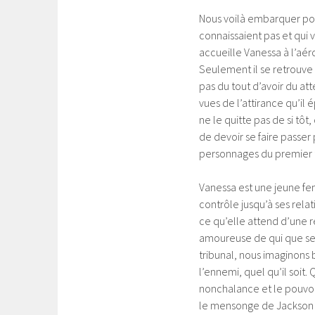
Nous voilà embarquer pou
connaissaient pas et qu
accueille Vanessa à l’aér
Seulement il se retrouve
pas du tout d’avoir du att
vues de l’attirance qu’il
ne le quitte pas de si tôt
de devoir se faire passer 
personnages du premier
Vanessa est une jeune fem
contrôle jusqu’à ses relat
ce qu’elle attend d’une r
amoureuse de qui que se 
tribunal, nous imaginons b
l’ennemi, quel qu’il soit
nonchalance et le pouvoir
le mensonge de Jackson va