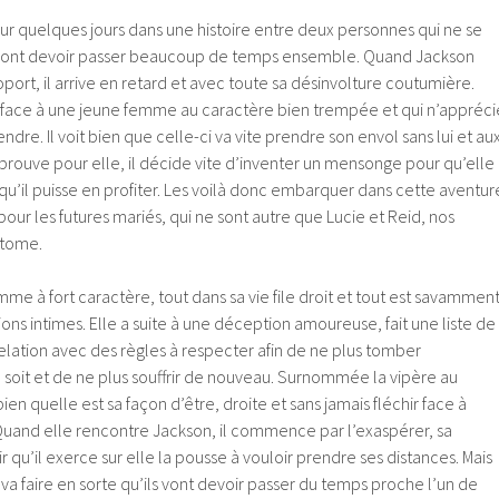
r quelques jours dans une histoire entre deux personnes qui ne se
i vont devoir passer beaucoup de temps ensemble. Quand Jackson
oport, il arrive en retard et avec toute sa désinvolture coutumière.
 face à une jeune femme au caractère bien trempée et qui n’appréci
endre. Il voit bien que celle-ci va vite prendre son envol sans lui et au
 éprouve pour elle, il décide vite d’inventer un mensonge pour qu’elle
, qu’il puisse en profiter. Les voilà donc embarquer dans cette aventur
pour les futures mariés, qui ne sont autre que Lucie et Reid, nos
 tome.
me à fort caractère, tout dans sa vie file droit et tout est savammen
ions intimes. Elle a suite à une déception amoureuse, fait une liste de
elation avec des règles à respecter afin de ne plus tomber
soit et de ne plus souffrir de nouveau. Surnommée la vipère au
ien quelle est sa façon d’être, droite et sans jamais fléchir face à
. Quand elle rencontre Jackson, il commence par l’exaspérer, sa
 qu’il exerce sur elle la pousse à vouloir prendre ses distances. Mais
 faire en sorte qu’ils vont devoir passer du temps proche l’un de