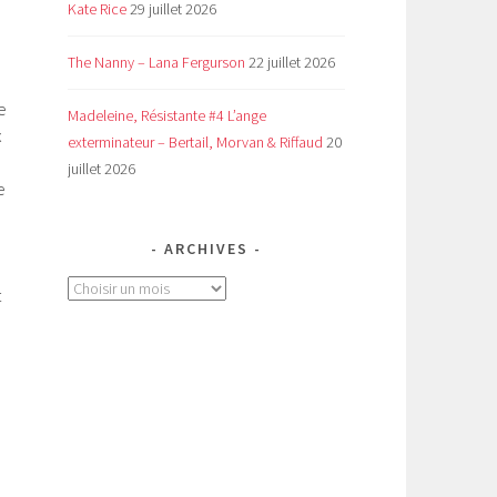
Kate Rice
29 juillet 2026
The Nanny – Lana Fergurson
22 juillet 2026
e
Madeleine, Résistante #4 L’ange
x
exterminateur – Bertail, Morvan & Riffaud
20
juillet 2026
e
ARCHIVES
Archives
t