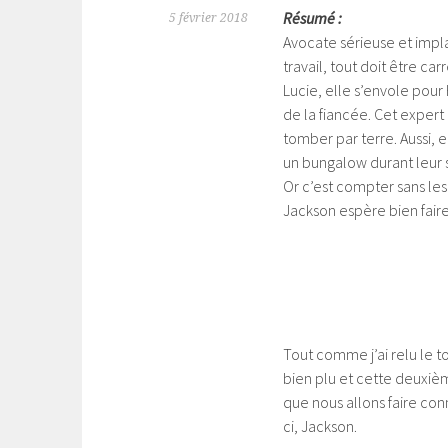
Résumé :
5 février 2018
Avocate sérieuse et imp
travail, tout doit être ca
Lucie, elle s’envole pour
de la fiancée. Cet expert
tomber par terre.
Aussi, 
un bungalow durant leur s
Or c’est compter sans les s
Jackson espère bien faire 
Tout comme j’ai relu le t
bien plu et cette deuxièm
que nous allons faire con
ci, Jackson.