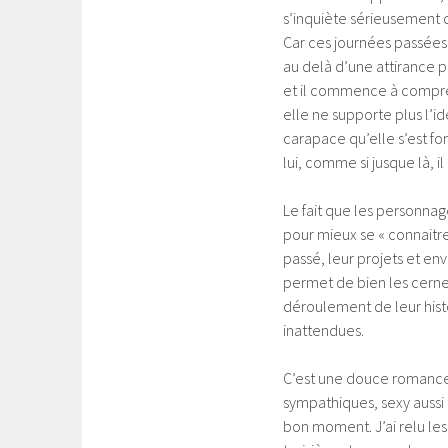
s’inquiète sérieusement d
Car ces journées passées
au delà d’une attirance p
et il commence à comprend
elle ne supporte plus l’id
carapace qu’elle s’est fo
lui, comme si jusque là, i
Le fait que les personnag
pour mieux se « connaitre
passé, leur projets et en
permet de bien les cerne
déroulement de leur hist
inattendues.
C’est une douce romance, 
sympathiques, sexy aussi 
bon moment. J’ai relu les