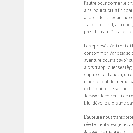
l’autre pour donner le ch
ainsi pourquoi il a finit 
auprès de sa soeur Lucie 
tranquillement, à la cool,
prend pas la tête avec les
Les opposés s’attirent et 
consommer, Vanessa se p
aventure pourrait avoir s
alors d’appliquer ses règl
engagement aucun, unique
n’hésite tout de même pas
éclair qui ne laisse aucun
Jackson tâche aussi de re
Il lui dévoilé alors une pa
L’auteure nous transporte
réellement voyager et c’e
Jackson se rapprochent, t