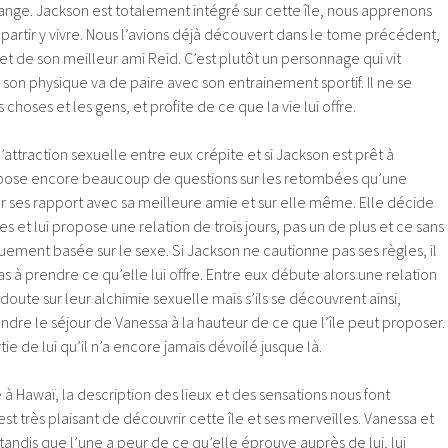
ange. Jackson est totalement intégré sur cette île, nous apprenons
par partir y vivre. Nous l’avions déjà découvert dans le tome précédent,
et de son meilleur ami Reid. C’est plutôt un personnage qui vit
 son physique va de paire avec son entrainement sportif. Il ne se
 choses et les gens, et profite de ce que la vie lui offre.
l’attraction sexuelle entre eux crépite et si Jackson est prêt à
ose encore beaucoup de questions sur les retombées qu’une
ur ses rapport avec sa meilleure amie et sur elle même. Elle décide
es et lui propose une relation de trois jours, pas un de plus et ce sans
ment basée sur le sexe. Si Jackson ne cautionne pas ses règles, il
 à prendre ce qu’elle lui offre. Entre eux débute alors une relation
 doute sur leur alchimie sexuelle mais s’ils se découvrent ainsi,
ndre le séjour de Vanessa à la hauteur de ce que l’île peut proposer.
rtie de lui qu’il n’a encore jamais dévoilé jusque là.
 à Hawaï, la description des lieux et des sensations nous font
st très plaisant de découvrir cette île et ses merveilles. Vanessa et
andis que l’une a peur de ce qu’elle éprouve auprès de lui, lui