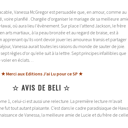
lacable, Vanessa McGregor est persuadée que, en amour, comme au
rré, voire planifié . Chargée d’organiser le mariage de sa meilleure ami
 Hawaï, où aura lieu l’évènement. Sur place l’attend Jackson, le frère
 en arts martiaux, à la peau bronzée et au regard de braise, est à
en apprenant qu’ils vont devoir jouer les amoureux transis et partager
éjour, Vanessa aurait toutes les raisons du monde de sauter de joie.
ept règles d’or qu’elle suit à la lettre. Sept principes infaillibles que
voler en éclats. . .
★ Merci aux Editions J’ai Lu pour ce SP ★
☆ AVIS DE BELI ☆
ome 1, celui-ci est aussi une relecture. La première lecture m’avait
e fut tout autant plaisante. C’est dans le cadre paradisiaque de Hawa
naissance de Vanessa, la meilleure amie de Lucie et du frère de celle