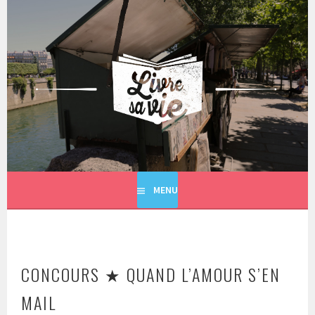
Aller
au
contenu
principal
LIVRE SA VIE
MENU
CONCOURS ★ QUAND L’AMOUR S’EN
MAIL