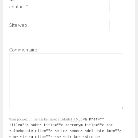
contact
*
Site web
Commentaire
Vous pouvez utiliser ces balises et attributs
HTML
:
<a href=""
title=""> <abbr title=""> <acronym title=""> <b>
<blockquote cite=""> <cite> <code> <del datetime="">
<em> <i> <q cite=""> <s> <strike> <strong>