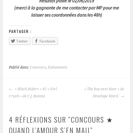
Résultat posté le 02/06/2019
(merci à la gagnante de me contacter par MP pour me
laisser ses coordonnées dans les 48h)
PARTAGER :
Twitter
Facebook
Publié dans:
Concours
,
Evénements
« Black Riders » #2 « Girl
« The boy next door » de
NAVIGATION
Crush » de C.J. Ronnie
Penelope Ward
DES
ARTICLES
4 RÉFLEXIONS SUR “
CONCOURS ★
QUAND L’AMOUR S’EN MAIL
”