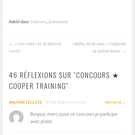
Publié dans:
Concours
,
Evénements
« Gun Cake » #2 de Maloria
« Méfies-toi de nous » l’intégrale
NAVIGATION
Cassis
de Juliette Bonte
DES
ARTICLES
46 RÉFLEXIONS SUR “
CONCOURS ★
COOPER TRAINING
”
MALVINA LECLUZE
30 mai 2019 à 9 h 07 min
RÉPONDRE
Bonjour, merci pour ce concours je participe
avec plaisir.