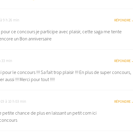
à 9 h 26 min
RÉPONDRE
 pour ce concours je participe avec plaisir, cette saga me tente
encore un Bon anniversaire
h 33 min
RÉPONDRE
i pour le concours !!! Sa fait trop plaisir !!! En plus de super concours,
r aussi !!! Merci pour tout !!!!
019 à 10 h 03 min
RÉPONDRE
 petite chance de plus en laissant un petit com ici
 concours