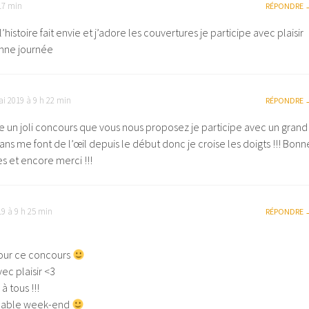
17 min
RÉPONDRE
histoire fait envie et j’adore les couvertures je participe avec plaisir
onne journée
i 2019 à 9 h 22 min
RÉPONDRE
 un joli concours que vous nous proposez je participe avec un grand
ans me font de l’œil depuis le début donc je croise les doigts !!! Bonn
s et encore merci !!!
9 à 9 h 25 min
RÉPONDRE
pour ce concours
vec plaisir <3
 tous !!!
réable week-end