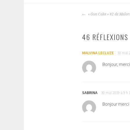
« Gun Cake » #2 de Malor
NAVIGATION
DES
ARTICLES
46 RÉFLEXIONS 
MALVINA LECLUZE
30 mai 
Bonjour, merci
SABRINA
30 mai 2019 à 9 h 
Bonjour merci 