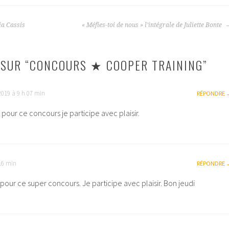
ia Cassis
« Méfies-toi de nous » l’intégrale de Juliette Bonte
SUR “
CONCOURS ★ COOPER TRAINING
”
2019 à 9 h 07 min
RÉPONDRE
 pour ce concours je participe avec plaisir.
16 min
RÉPONDRE
pour ce super concours. Je participe avec plaisir. Bon jeudi