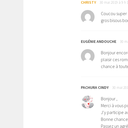
CHRISTY
30 mai 2019 à 9 h 
Coucou super l’
gros bisous b
EUGÉNIE ANDOUCHE
30 ma
Bonjour encore
plaisir ces rom
chance à toute
PACHURA CINDY
30 mai 201
Bonjour ,
Merci à vous 
J’y participe a
Bonne chance à
Passez un ag