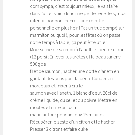
com sympa, c’est toujours mieux, je vais faire
dans l’utile : voici donc une petite recette sympa
(atentiiiiiooooon, ceci est une recette
personnelle en plus hein! Pas un truc pompé sur
marmiton ou quoi ), pour les fêtes où on passe
notre temps à table, ça peut être utile :
Mousseline de saumon à l’aneth et beurre citron
(12 pers) : Enlever les arêtes et la peau sur env
500g de
filet de saumon, hacher une dotte d’aneth en
gardant des brins pour la déco. Couper en
morceaux et mixer à cru le
saumon avec l’aneth, 1 blanc d’oeuf, 20cl de
crème liquide, du sel et du poivre. Mettre en
moules et cuire au bain
marie au four pendant env 15 minutes.
Récupérer le zeste d’un citron et le hacher.
Presser 3 citrons et faire cuire