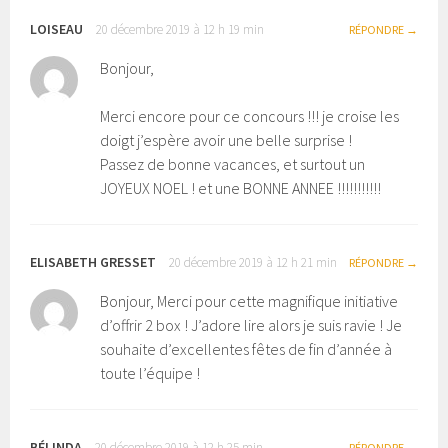
LOISEAU
20 décembre 2019 à 12 h 19 min
RÉPONDRE
Bonjour,
Merci encore pour ce concours !!! je croise les
doigt j’espère avoir une belle surprise !
Passez de bonne vacances, et surtout un
JOYEUX NOEL ! et une BONNE ANNEE !!!!!!!!!!!
ELISABETH GRESSET
20 décembre 2019 à 12 h 21 min
RÉPONDRE
Bonjour, Merci pour cette magnifique initiative
d’offrir 2 box ! J’adore lire alors je suis ravie ! Je
souhaite d’excellentes fêtes de fin d’année à
toute l’équipe !
BÉLINDA
20 décembre 2019 à 12 h 25 min
RÉPONDRE