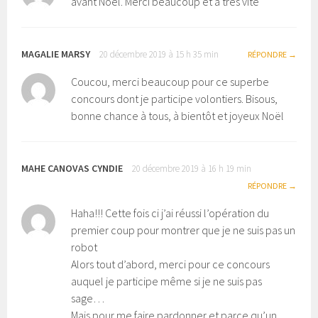
avant Noël. Merci beaucoup et à très vite
MAGALIE MARSY
20 décembre 2019 à 15 h 35 min
RÉPONDRE
Coucou, merci beaucoup pour ce superbe
concours dont je participe volontiers. Bisous,
bonne chance à tous, à bientôt et joyeux Noël
MAHE CANOVAS CYNDIE
20 décembre 2019 à 16 h 19 min
RÉPONDRE
Haha!!! Cette fois ci j’ai réussi l’opération du
premier coup pour montrer que je ne suis pas un
robot
Alors tout d’abord, merci pour ce concours
auquel je participe même si je ne suis pas
sage…
Mais pour me faire pardonner et parce qu’un