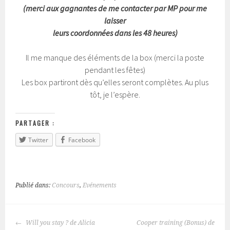
(merci aux gagnantes de me contacter par MP pour me
laisser
leurs coordonnées dans les 48 heures)
Il me manque des éléments de la box (merci la poste
pendant les fêtes)
Les box partiront dès qu’elles seront complètes. Au plus
tôt, je l’espère.
PARTAGER :
Twitter
Facebook
Publié dans:
Concours
,
Evénements
Will you stay ? de Alicia
Cooper training (Bonus) de