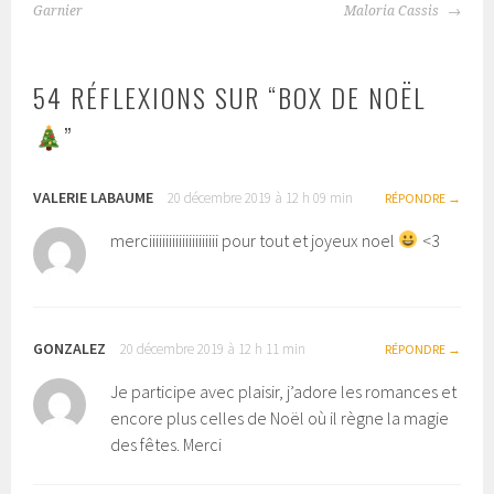
NAVIGATION
Garnier
Maloria Cassis
DES
ARTICLES
54 RÉFLEXIONS SUR “
BOX DE NOËL
”
VALERIE LABAUME
20 décembre 2019 à 12 h 09 min
RÉPONDRE
merciiiiiiiiiiiiiiiiiiiii pour tout et joyeux noel
<3
GONZALEZ
20 décembre 2019 à 12 h 11 min
RÉPONDRE
Je participe avec plaisir, j’adore les romances et
encore plus celles de Noël où il règne la magie
des fêtes. Merci