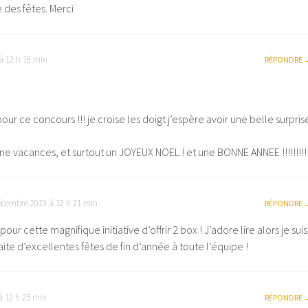
 des fêtes. Merci
à 12 h 19 min
RÉPONDRE
ur ce concours !!! je croise les doigt j’espère avoir une belle surpris
e vacances, et surtout un JOYEUX NOEL ! et une BONNE ANNEE !!!!!!!!!!
écembre 2019 à 12 h 21 min
RÉPONDRE
pour cette magnifique initiative d’offrir 2 box ! J’adore lire alors je suis
aite d’excellentes fêtes de fin d’année à toute l’équipe !
à 12 h 25 min
RÉPONDRE