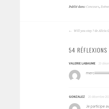
Publié dans:
Concours
,
Evéne
Will you stay ? de Alicia 
NAVIGATION
DES
ARTICLES
54 RÉFLEXIONS 
VALERIE LABAUME
20 déce
merciiiiiiiiiiiiii
GONZALEZ
20 décembre 201
Je participe av