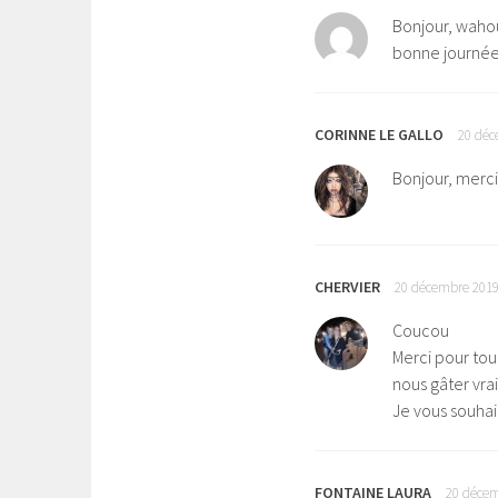
Bonjour, wahou
bonne journée 
CORINNE LE GALLO
20 déc
Bonjour, merci
CHERVIER
20 décembre 2019
Coucou
Merci pour tou
nous gâter vr
Je vous souhai
FONTAINE LAURA
20 décem