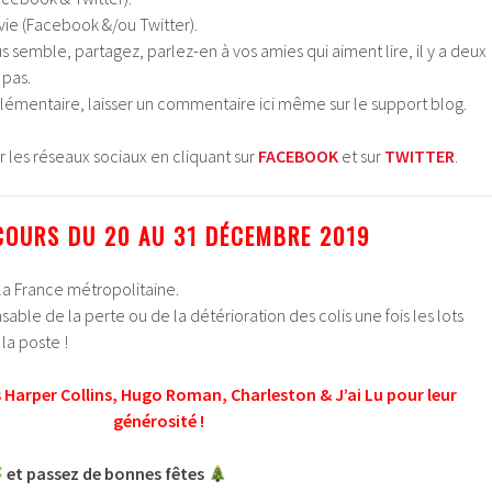
vie (Facebook &/ou Twitter).
emble, partagez, parlez-en à vos amies qui aiment lire, il y a deux
 pas.
émentaire, laisser un commentaire ici même sur le support blog.
 les réseaux sociaux en cliquant sur
FACEBOOK
et sur
TWITTER
.
OURS DU 20 AU 31 DÉCEMBRE 2019
la France métropolitaine.
sable de la perte ou de la détérioration des colis une fois les lots
la poste !
s Harper Collins, Hugo Roman, Charleston & J’ai Lu pour leur
générosité !
et passez de bonnes fêtes