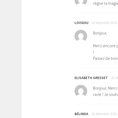
règne la magie
LOISEAU
20 décembre 2019 
Bonjour,
Merci encore po
!
Passez de bonn
ELISABETH GRESSET
20 d
Bonjour, Merci 
ravie ! Je souh
BÉLINDA
20 décembre 2019 