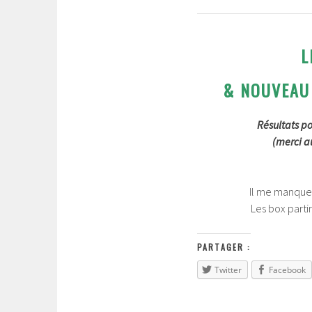
L
& NOUVEAU
Résultats po
(merci a
Il me manque 
Les box partir
PARTAGER :
Twitter
Facebook