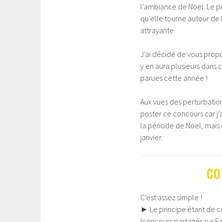
l’ambiance de Noël. Le pr
qu’elle tourne autour de No
attrayante.
J’ai décidé de vous propo
y en aura plusieurs dans 
parues cette année !
Aux vues des perturbation
poster ce concours car j’
la période de Noël, mais 
janvier.
CO
C’est assez simple !
►
Le principe étant de 
(concours partagés sur F