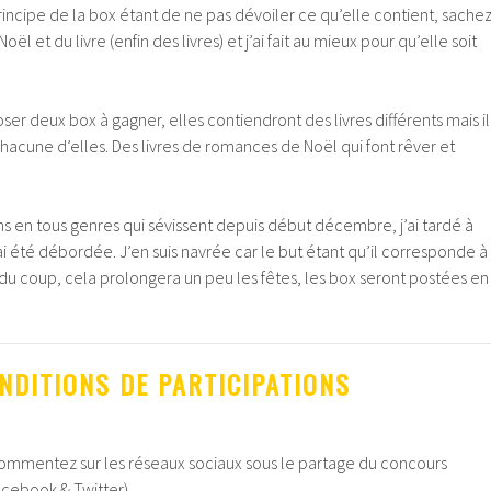
incipe de la box étant de ne pas dévoiler ce qu’elle contient, sache
ël et du livre (enfin des livres) et j’ai fait au mieux pour qu’elle soit
ser deux box à gagner, elles contiendront des livres différents mais il
chacune d’elles. Des livres de romances de Noël qui font rêver et
s en tous genres qui sévissent depuis début décembre, j’ai tardé à
ai été débordée. J’en suis navrée car le but étant qu’il corresponde à
du coup, cela prolongera un peu les fêtes, les box seront postées en
NDITIONS DE PARTICIPATIONS
commentez sur les réseaux sociaux sous le partage du concours
acebook & Twitter).