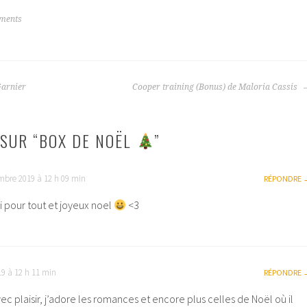
ments
Garnier
Cooper training (Bonus) de Maloria Cassis
SUR “
BOX DE NOËL
”
mbre 2019 à 12 h 09 min
RÉPONDRE
iiiiiii pour tout et joyeux noel
<3
9 à 12 h 11 min
RÉPONDRE
ec plaisir, j’adore les romances et encore plus celles de Noël où il