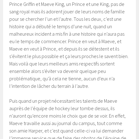
Prince Griffin et Maeve King, un Prince et une King, pas de
sang royal mais ils adorent jouer de leurs noms de famille
pour se chercher l’un et l’autre. Tous les deux, c’est une
histoire qui a débuté le temps d’une nuit, quand un
malheureux incident a mis fin à une histoire qui n’aura pas
eu le temps de commencer. Prince en veut à Maeve, et
Maeve en veut à Prince, et depuis ils se détestent et ils
s’évitent le plus possible et ça leurs proches le savent bien.
Mais voilà que leurs meilleurs amis respectifs sortent
ensemble alors s’éviter va devenir quelque peu
problématique, qu’à cela ne tienne, aucun d’eux n’a
l’intention de lâcher du terrain à l’autre.
Puis quand un projet nécessitant les talents de Maeve
auprès de l’équipe de hockey leur tombe dessus, ils
n’auront qu’encore moins le choix que de se voir. En effet,
Maeve travaille aussi au journal du campus, tout comme
son amie Harper, et c’est quand celle-ci va lui demander
l’immense service que de faire des photos de l’équipe de