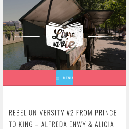
Aller
au
contenu
principal
LIVRE SA VIE
MENU
REBEL UNIVERSITY #2 FROM PRINCE
TO KING – ALFREDA ENWY & ALICIA