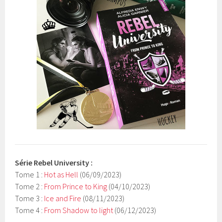
Série
Rebel University
:
Tome 1 :
Hot as Hell
(06/09/2023)
Tome 2 :
From Prince to King
(04/10/2023)
Tome 3 :
Ice and Fire
(08/11/2023)
Tome 4 :
From Shadow to light
(06/12/2023)