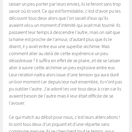
laisser un peu porter par leurs envies, ils le feront sans trop
savoir où ils vont. Ce qui est formidable, c’est d’avoir pu les
découvrir tous deux alors que l’on savait d’eux qu’ils
avaient vécu un moment d’intimité qui avait mal tourné. Ils
passaient leur temps à descendre l’autre, mais on sait que
la haine est proche de l’amour, d’autant plus que ils le
disent, il y avait entre eux une superbe alchimie. Mais
comment aller au delà de cette expérience un peu
désastreuse ? Il suffira en effet de se plaire, et de se laisser
aller à suivre cette alchimie un peu explosive entre eux.
Leur relation naitra alors issue d’une tension qui aura duré
un bon moment car depuis leur nuit ensemble, ils n’ont pas
pu oublier l’autre. J’ai adoré les voir tous deux à cran car ils
avaient besoin de l’autre mais il leur était difficile de se
l’avouer.
Ce qui match au début pour nous, c’est leurs altercations !
ils sont tous deux d’un piquant et d’une répartie sans
commune mesure. Ils se cherchent tout le temps, nous