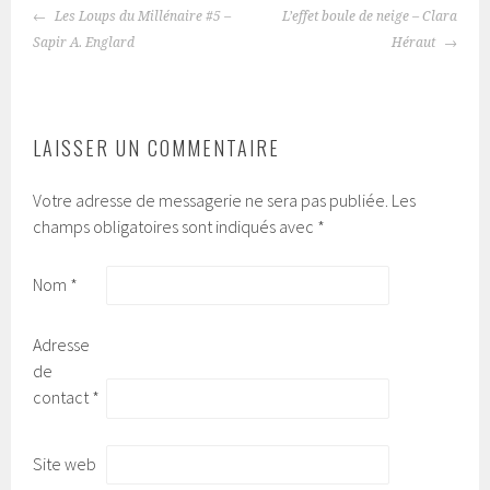
Les Loups du Millénaire #5 –
L’effet boule de neige – Clara
NAVIGATION
Sapir A. Englard
Héraut
DES
ARTICLES
LAISSER UN COMMENTAIRE
Votre adresse de messagerie ne sera pas publiée.
Les
champs obligatoires sont indiqués avec
*
Nom
*
Adresse
de
contact
*
Site web