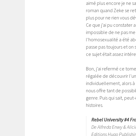
aimé plus encore je ne s
roman quand Zeke se retr
plus pour ne rien vous dé
Ce que j’ai pu constater al
impossible de ne pas me 
l’homosexualité a été ab
passe pas toujours et on s
ce sujet était assez intére
Bon, j’ai refermé ce tome, 
régalée de découvrir l’u
individuellement, alors 
nous offre tant de possibi
genre. Puis qui sait, peu
histoires.
Rebel University #4 Fr
De Alfreda Enwy & Alici
Editions Hugo Publishi