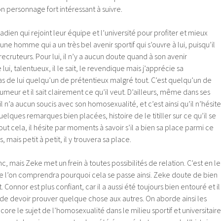
on personnage fort intéressant à suivre.
adien qui rejoint leur équipe et l’université pour profiter et mieux
eune homme qui a un très bel avenir sportif qui s’ouvre à lui, puisqu’il
recruteurs. Pour lui, il n’y a aucun doute quand à son avenir
e lui, talentueux, il le sait, le revendique mais j’apprécie sa
pas de lui quelqu’un de prétentieux malgré tout. C’est quelqu’un de
humeur et il sait clairement ce qu’il veut. D’ailleurs, même dans ses
 il n’a aucun soucis avec son homosexualité, et c’est ainsi qu’il n’hésite
elques remarques bien placées, histoire de le titiller sur ce qu’il se
ut cela, il hésite par moments à savoir s’il a bien sa place parmi ce
 mais petit à petit, il y trouvera sa place.
, mais Zeke met un frein à toutes possibilités de relation. C’est en le
 l’on comprendra pourquoi cela se passe ainsi. Zeke doute de bien
Connor est plus confiant, car il a aussi été toujours bien entouré et il
 de devoir prouver quelque chose aux autres. On aborde ainsi les
ore le sujet de l’homosexualité dans le milieu sportif et universitaire