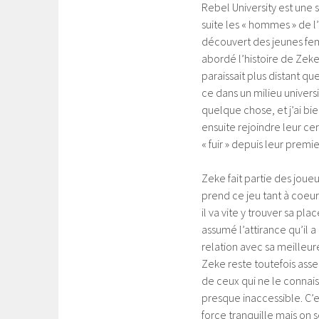
Rebel University est une 
suite les « hommes » de l’h
découvert des jeunes fem
abordé l’histoire de Zeke,
paraissait plus distant q
ce dans un milieu universi
quelque chose, et j’ai bi
ensuite rejoindre leur cer
« fuir » depuis leur pre
Zeke fait partie des joueu
prend ce jeu tant à coeur
il va vite y trouver sa pl
assumé l’attirance qu’il a
relation avec sa meilleur
Zeke reste toutefois assez
de ceux qui ne le connais
presque inaccessible. C’est
force tranquille mais on s