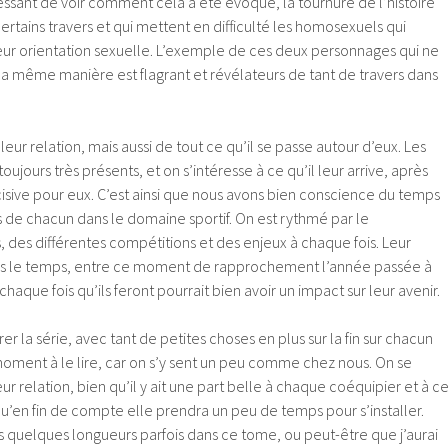
éressant de voir comment cela a été évoqué, la tournure de l’histoire
ertains travers et qui mettent en difficulté les homosexuels qui
eur orientation sexuelle. L’exemple de ces deux personnages qui ne
e la même manière est flagrant et révélateurs de tant de travers dans
leur relation, mais aussi de tout ce qu’il se passe autour d’eux. Les
ujours très présents, et on s’intéresse à ce qu’il leur arrive, après
isive pour eux. C’est ainsi que nous avons bien conscience du temps
s de chacun dans le domaine sportif. On est rythmé par le
des différentes compétitions et des enjeux à chaque fois. Leur
ns le temps, entre ce moment de rapprochement l’année passée à
aque fois qu’ils feront pourrait bien avoir un impact sur leur avenir.
r la série, avec tant de petites choses en plus sur la fin sur chacun
moment à le lire, car on s’y sent un peu comme chez nous. On se
r relation, bien qu’il y ait une part belle à chaque coéquipier et à c
 qu’en fin de compte elle prendra un peu de temps pour s’installer.
eurs quelques longueurs parfois dans ce tome, ou peut-être que j’aurai