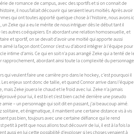
série de romance de campus, avec des sportifs et si on connait de
istoire, il nous fallait découvrir qui seraient leurs moitiés. Après avoir
mes qui ont toutes apporté quelque chose à l’histoire, nous avons ic
 un Zeke qui a eu le mérite de nous intriguer dès le début tant il
ue les autres coéquipiers. En abordant une relation homosexuelle, et
taire et sportif, on se devait d’avoir une moitié qui apporte aussi
en aimé la façon dont Connor s’est vu d’abord intégrer à l’équipe pour
cle intime d’amis. Ce qui en soit n’a pas arrangé Zeke qui a tenté de l
mier rapprochement, abordant ainsi toute la complexité du personnage
rs qui veulent faire une carrière pro dans le hockey, c’est pourquoi il
. Les enjeux sont donc de taille, et quand Connor arrive dans l’équipe
ace, mais Zeke jouera le chaud et le froid avec lui. Zeke n’a jamais
 éprouvé pour lui, il est bi et s’est bien caché derrière une pseudo
e amie – un personnage qui soit dit en passant, j’ai beaucoup aimé.
 solitaire, et énigmatique, il maintient une certaine distance vis à vis
sent pas bien, toujours avec une certaine défiance qui le rend
 petit à petit que nous allons tout découvrir de lui, il est à la fois la
ent aussi en lui cette possibilité d’exploser si les choses venaient à