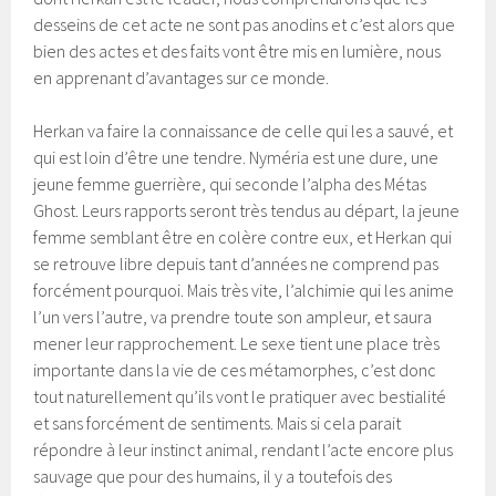
desseins de cet acte ne sont pas anodins et c’est alors que
bien des actes et des faits vont être mis en lumière, nous
en apprenant d’avantages sur ce monde.
Herkan va faire la connaissance de celle qui les a sauvé, et
qui est loin d’être une tendre. Nyméria est une dure, une
jeune femme guerrière, qui seconde l’alpha des Métas
Ghost. Leurs rapports seront très tendus au départ, la jeune
femme semblant être en colère contre eux, et Herkan qui
se retrouve libre depuis tant d’années ne comprend pas
forcément pourquoi. Mais très vite, l’alchimie qui les anime
l’un vers l’autre, va prendre toute son ampleur, et saura
mener leur rapprochement. Le sexe tient une place très
importante dans la vie de ces métamorphes, c’est donc
tout naturellement qu’ils vont le pratiquer avec bestialité
et sans forcément de sentiments. Mais si cela parait
répondre à leur instinct animal, rendant l’acte encore plus
sauvage que pour des humains, il y a toutefois des