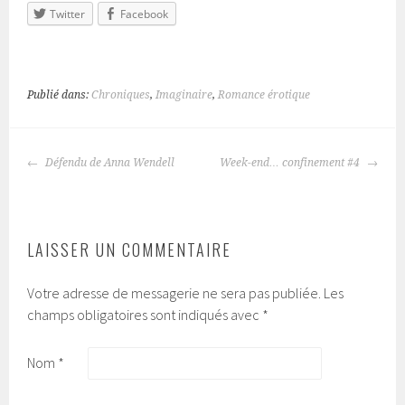
Twitter
Facebook
Publié dans:
Chroniques
,
Imaginaire
,
Romance érotique
Défendu de Anna Wendell
Week-end… confinement #4
NAVIGATION
DES
ARTICLES
LAISSER UN COMMENTAIRE
Votre adresse de messagerie ne sera pas publiée.
Les
champs obligatoires sont indiqués avec
*
Nom
*