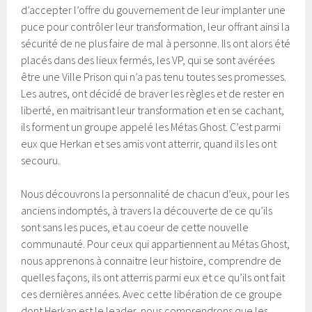
d’accepter l’offre du gouvernement de leur implanter une
puce pour contrôler leur transformation, leur offrant ainsi la
sécurité de ne plus faire de mal à personne. Ils ont alors été
placés dans des lieux fermés, les VP, qui se sont avérées
être une Ville Prison qui n’a pas tenu toutes ses promesses.
Les autres, ont décidé de braver les règles et de rester en
liberté, en maitrisant leur transformation et en se cachant,
ils forment un groupe appelé les Métas Ghost. C’est parmi
eux que Herkan et ses amis vont atterrir, quand ils les ont
secouru.
Nous découvrons la personnalité de chacun d’eux, pour les
anciens indomptés, à travers la découverte de ce qu’ils
sont sans les puces, et au coeur de cette nouvelle
communauté. Pour ceux qui appartiennent au Métas Ghost,
nous apprenons à connaitre leur histoire, comprendre de
quelles façons, ils ont atterris parmi eux et ce qu’ils ont fait
ces dernières années. Avec cette libération de ce groupe
dont Herkan est le leader, nous comprendrons que les