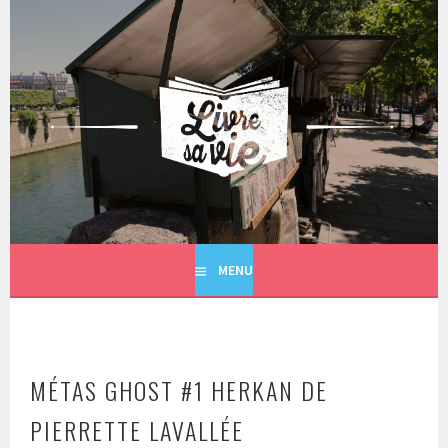
Aller
au
contenu
principal
LIVRE SA VIE
MENU
MÉTAS GHOST #1 HERKAN DE
PIERRETTE LAVALLÉE